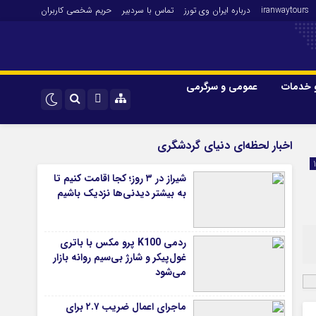
iranwaytours
درباره ایران وی تورز
تماس با سردبیر
حریم شخصی کاربران
 خدمات
عمومی و سرگرمی
 و فارکس
صنعت و تجارت و خدمات
اینستاگرام
اخبار لحظه‌ای دنیای گردشگری
فناوری
تلگرام
شیراز در ۳ روز؛ کجا اقامت کنیم تا
اقتصاد گردشگری
به بیشتر دیدنی‌ها نزدیک باشیم
خودرو
کارآفرینی و بازاریابی
ردمی K100 پرو مکس با باتری
غول‌پیکر و شارژ بی‌سیم روانه بازار
می‌شود
ماجرای اعمال ضریب ۲.۷ برای