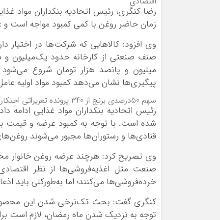
اقتصادی
ورزشی
اخبار بانکی و اقتصادی
رضا کنگری، رئیس اتحادیه بنکداران مواد غذای
بلیط اتوبوس
زمان حاضر روغن با کمی کمبود مواجه است و عر
مسیرهای نجف به کربلا
وی افزود: کالاهایی که شرکت‌ها در اختیار دا
صنف صنعتی از کارخانه حدود یک‌میلیون و س
میلیون و پانصد هزار تومان شروع می‌شود و
پیگیری‌ها نشان می‌دهد کمبود مواد اولیه عا
سهم 50درصدی برنج از 340 پرونده تعزیراتی احتکار کالاهای اساسی
رئیس اتحادیه بنکداران مواد غذایی ادامه دا
شده است. با توجه به کمبود عرضه و قیمت با
قنادی‌ها و رستوران‌ها مجبور می‌شوند روغن‌های
وی تصریح کرد: هرچند عرضه روغن خانوار محد
صنعت مثل اغذیه‌فروشی‌ها از نظر اقتصادی
خرده‌فروشی‌ها می‌کنند؛ اما به‌طورکلی باید 
کنگری گفت: بحث تک‌نرخی شدن این محصول م
توجه به نزدیک شدن ماه رمضان، لازم است بر