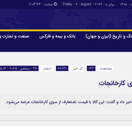
برابر با : Friday - 7 - August - 2026
ساعت :
7:03:45
گ و تاریخ (ایران و جهان)
بانک و بیمه و فارکس
صنعت و تجارت و
جاذبه‌های
فرهنگ و تاریخ (ایران و جهان)
بانک و بیمه
گزارش‌های خبری میراث فرهنگی
ارزدیجیتال
مشاهده :
132
کد خبر :
67649
انتشار :
27 - دسامبر - 2025 - 15:14
ا و هتل‌ها و
سوغات و صنایع دستی
وی کارخانجات
ر خبر داد و گفت: این کالا با قیمت نامتعارف از سوی کارخانجات عرضه می‌شود.