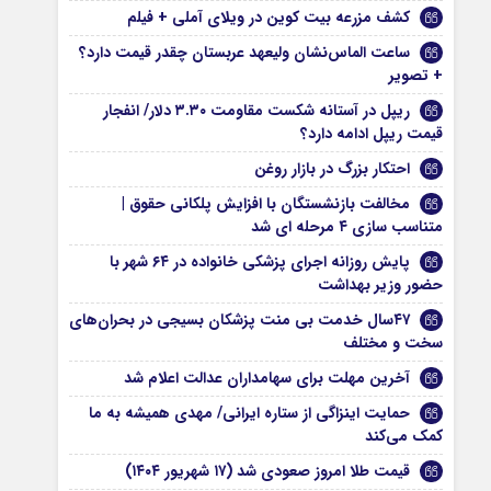
کشف مزرعه بیت کوین در ویلای آملی + فیلم
ساعت الماس‌نشان ولیعهد عربستان چقدر قیمت دارد؟
+ تصویر
ریپل در آستانه شکست مقاومت ۳.۳۰ دلار/ انفجار
قیمت ریپل ادامه دارد؟
احتکار بزرگ در بازار روغن
مخالفت بازنشستگان با افزایش پلکانی حقوق |
متناسب سازی ۴ مرحله ای شد
پایش روزانه اجرای پزشکی خانواده در ۶۴ شهر با
حضور وزیر بهداشت
۴۷سال خدمت بی منت پزشکان بسیجی در بحران‌های
سخت و مختلف
آخرین مهلت برای سهامداران عدالت اعلام شد
حمایت اینزاگی از ستاره ایرانی/ مهدی همیشه به ما
کمک می‌کند
قیمت طلا امروز صعودی شد (۱۷ شهریور ۱۴۰۴)