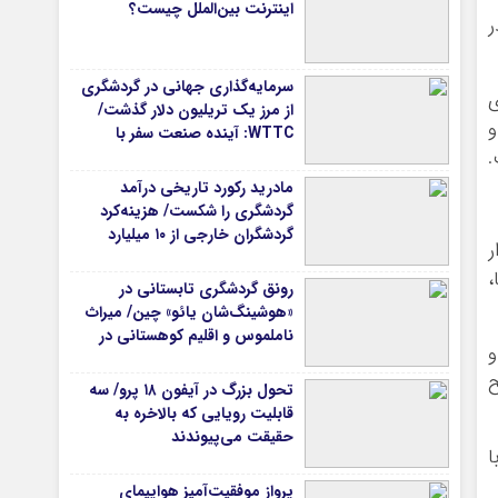
اینترنت بین‌الملل چیست؟
ر
سرمایه‌گذاری جهانی در گردشگری
ی
از مرز یک تریلیون دلار گذشت/
و
WTTC: آینده صنعت سفر با
.
شتاب سرمایه‌گذاری جهانی
تضمین می‌شود
مادرید رکورد تاریخی درآمد
گردشگری را شکست/ هزینه‌کرد
گردشگران خارجی از ۱۰ میلیارد
ر
یورو فراتر رفت
،
رونق گردشگری تابستانی در
«هوشینگ‌شان یائو» چین/ میراث
ناملموس و اقلیم کوهستانی در
و
کانون توجه گردشگران
ح
تحول بزرگ در آیفون ۱۸ پرو/ سه
قابلیت رویایی که بالاخره به
حقیقت می‌پیوندند
ا
پرواز موفقیت‌آمیز هواپیمای