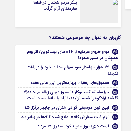
پیکر مریم همتیان در قطعه
هنرمندان آرام گرفت
کاربران به دنبال چه موضوعی هستند؟
موج خروج سرمایه از ETFهای بیت‌کوین/ اتریوم
همچنان در مسیر صعود!
۱۵۱ هزار سهامدار سود سهام عدالت خود را دریافت
نکردند
صندوق‌های زعفران پربازده‌ترین ابزار مالی هفته
چرا سامانه کسب‌وکارها مجوز دپوی زباله می‌دهد؟/
گذشته آرادکوه را شخم نزنید/مقابله با مافیا سخت است
آیین کهن موسیقی گواتی مَکران در چابهار برگزار شد
الزام ثبت سفارش کالا‌ها مانع ‌فساد‌ کالا‌ها در بنادر شد
قیمت دلار امروز سقوط کرد | جدول ۱۵ مرداد