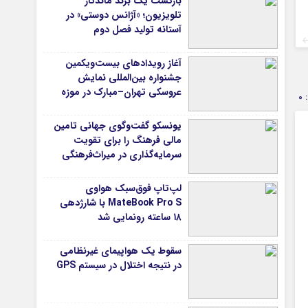
بازگشت یک برند ماندگار
تلویزیون؛ «آژانس دوستی» در
آستانه تولید فصل دوم
آغاز رویدادهای بیست‌ویکمین
جشنواره بین‌المللی نمایش
عروسکی تهران–مبارک در موزه
0
هنرهای معاصر تهران
یونسکو گفت‌وگوی جهانی تامین
مالی فرهنگ را برای تقویت
سرمایه‌گذاری در میراث‌فرهنگی
آغاز کرد/ طراحی نظام نوین برای
صنایع خلاق
لپ‌تاپ فوق‌سبک هواوی
MateBook Pro S با شارژدهی
۱۸ ساعته رونمایی شد
سقوط یک هواپیمای غیرنظامی
در نتیجه اختلال در سیستم‌ GPS