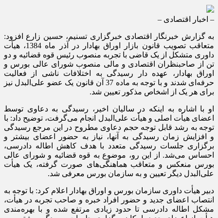
– اخبار اقتصادی –
به گزارش خبرنگار اقتصادی خبرگزاری تسنیم، حسین زارع افزود:
متعاقب تصویب قانون بازار اوراق بهادار در آذر ماه 1384، هیأت
داوری متشکل از یک قاضی با تجربه منصوب رئیس قوه قضائیه و دو
تن از صاحبنظران اقتصادی و مالی منصوب شورای عالی بورس و
اوراق بهادار، عهده دار رسیدگی به اختلافات ناشی از فعالیت
حرفه‌ای شدند و با توجه به ماده 37 آن قانون یک عضو علی‌البدل نیز
برای هر یک از اشخاص مذکور تعیین شد.
او با اشاره به اینکه در سالیان اخیر، رسیدگی به دعاوی توسط
اعضای هیأت اصلی و هیأت علی‌البدل انجام می‌گرفت، توضیح داد: با
توجه به رشد قابل توجه حجم دعاوی مطروح در این مرجع رسیدگی
و افزایش زمان رسیدگی به آنها، نیاز به حضور اعضای بیشتر و
برگزاری جلسات رسیدگی متعدد با هدف کاهش اطاله دادرسی،
احساس می‌شد. از این رو، موضوع به قوه قضائیه و شورای عالی
بورس منعکس و متعاقب هماهنگی‌های صورت گرفته، یک هیأت
علی‌البدل دیگر تعیین و به سازمان بورس معرفی شد.
دبیر هیأت داوری سازمان بورس و اوراق بهادار اعلام کرد: با توجه به
انتصاب اعضای جدید و حضور افراد خبره و صاحب تجربه در هیأت،
مشکل اطاله دادرسی تا حدود زیادی مرتفع شده و با بهره‌مندی