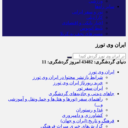
ورزشی
سایر راه‌ها
تور و سفر ایرانی
کارا دیلی
اخبار بانکی و اقتصادی
بلیط اتوبوس
مسیرهای نجف به کربلا
ایران وی تورز
دنیای گردشگری:
43482
امروز گردشگری:
11
ایران وی تورز
شرایط بازنشر محتوا در ایران وی تورز
خرید رپورتاژ ایران وی تورز
ایران سفر تور
جاهای دیدنی و جاذبه‌های گردشگری
راهنمای سفر (تورها و هتل‌ها و حمل‌و‌نقل و آموزشی
و…)
غذا و رستوران
کشاورزی و دامپروری
فرهنگ و تاریخ (ایران و جهان)
گزارش‌های خبری میراث فرهنگی