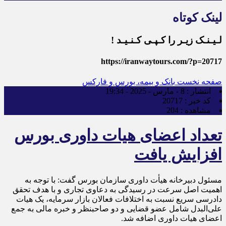
لینک کوتاه
لـیـنـک زیـر را کـپـی کـنـیـد !
https://iranwaytours.com/?p=20717
صفحه نخست
بانک و بیمه، بورس و فارکس
انتشار :
8 - مارس - 2025 - 19:34
کد خبر :
20717
مشاهده :
204
تعداد اعضای هیات داوری بورس
افزایش یافت
مسئول دبیرخانه هیأت داوری سازمان بورس گفت: با توجه به
اهمیت اصل سرعت در رسیدگی به دعاوی تجاری و با هدف تحقق
دادرسی سریع نسبت به اختلافات فعالان بازار سرمایه، یک هیات
علی‌البدل شامل عضو قضایی و دو صاحبنظر و خبره مالی به جمع
اعضای هیات داوری اضافه شد.