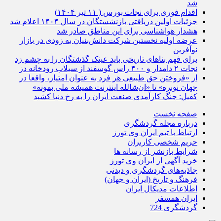
شد
اقدام فوری برای نجات بورس ( ۱۱ تیر ۱۴۰۴)
جزئیات اولین دریافتی بازنشستگان در سال ۱۴۰۴ اعلام شد
هشدار هواشناسی برای این مناطق صادر شد
عرضه اولیه نخستین شرکت دانش‌بنیان به زودی در بازار
نوآفرین
برای فهم بناهای تاریخی باید عینک گذشتگان را به چشم زد
نجات ۲ دامدار و ۴۰۰ راس گوسفند از سیلاب رودخانه دز
از «فروختن حق طبیعی هر فرد به عنوان امتیاز، واقعا در
جهان نوبره» تا «ان‌شالله اینترنت همیشه ملی بمونه»
کفیل: جنگ کارآمدی صنعت ایران را به رخ دنیا کشید
صفحه نخست
درباره مجله گردشگری
ارتباط با تیم ایران وی تورز
حریم شخصی کاربران
شرایط بازنشر از رسانه ها
خرید آگهی از ایران وی تورز
جاذبه‌های گردشگری و دیدنی
فرهنگ و تاریخ (ایران و جهان)
اطلاعات مدیکال ایران
ایران همسفر
گردشگری 724