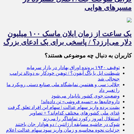
مسیرهای هوایی
یک ساعت از زمان ایلان ماسک ۱۰۰ میلیون
دلار می‌ارزد؟ / پاسخی برای یک ادعای بزرگ
کاربران به دنبال چه موضوعی هستند؟
توقیف ۱۹۴۰ پرونده اوراق بهادار در بازار سرمایه
شیطنت اپل یا باگ آیفون؟ / توهین خودکار به دونالد ترامپ
جنجالی شد
جلالی: سی و هفتمین نمایشگاه ملی صنایع دستی رویکرد ما
را تغییر داد
وضعیت جوی کشور ناپایدار می‌شود
داروخانه‌ها به «نسیه فروشی» تن داده‌اند!
پشت پرده واریز سهام عدالت |‌ سهام این افراد تعلق گرفت
غذای ملی کشورهای مختلف کدام‌اند؟ + تصاویر
استقلال امروز رکورد تماشاگر را می‌زند
شوک در حاشیه مسابقه آرژانتین / دو هوادار جان باختند
جزئیات نحوه محاسبه و زمان واریز سود سهام عدالت اعلام