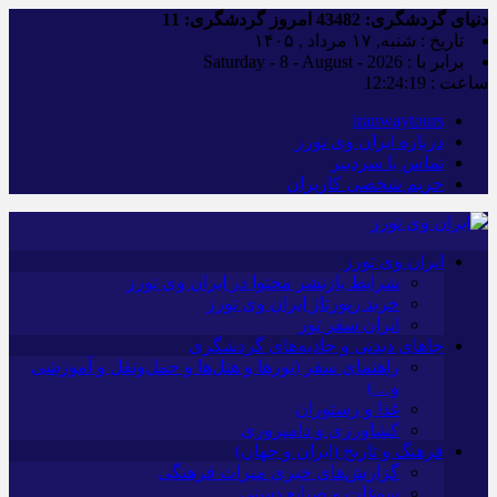
دنیای گردشگری:
43482
امروز گردشگری:
11
تاریخ : شنبه, ۱۷ مرداد , ۱۴۰۵
برابر با : Saturday - 8 - August - 2026
ساعت :
12:24:20
iranwaytours
درباره ایران وی تورز
تماس با سردبیر
حریم شخصی کاربران
ایران وی تورز
شرایط بازنشر محتوا در ایران وی تورز
خرید رپورتاژ ایران وی تورز
ایران سفر تور
جاهای دیدنی و جاذبه‌های گردشگری
راهنمای سفر (تورها و هتل‌ها و حمل‌و‌نقل و آموزشی
و…)
غذا و رستوران
کشاورزی و دامپروری
فرهنگ و تاریخ (ایران و جهان)
گزارش‌های خبری میراث فرهنگی
سوغات و صنایع دستی