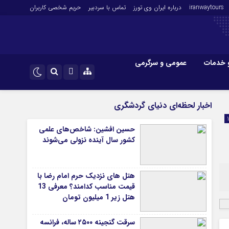
iranwaytours
درباره ایران وی تورز
تماس با سردبیر
حریم شخصی کاربران
 خدمات
عمومی و سرگرمی
 و فارکس
صنعت و تجارت و خدمات
اینستاگرام
اخبار لحظه‌ای دنیای گردشگری
فناوری
تلگرام
حسین افشین: شاخص‌های علمی
اقتصاد گردشگری
کشور سال آینده نزولی می‌شوند
خودرو
کارآفرینی و بازاریابی
هتل های نزدیک حرم امام رضا با
قیمت مناسب کدامند؟ معرفی 13
هتل زیر 1 میلیون تومان
سرقت گنجینه ۲۵۰۰ ساله، فرانسه