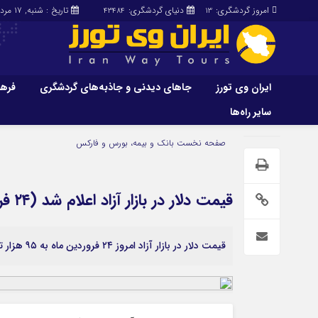
امروز گردشگری:
دنیای گردشگری:
تاریخ : شنبه, ۱۷ مرداد , ۱۴۰۵
43484
13
ایران وی تورز
جاهای دیدنی و جاذبه‌های گردشگری
فرهن
سایر راه‌ها
ایران وی تورز
جاهای دیدنی و 
صفحه نخست
بانک و بیمه، بورس و فارکس
گردشگری
شرایط بازنشر محتوا در ایران وی تورز
راهنمای سفر (توره
حمل‌و‌نقل و آموزشی و…)
خرید رپورتاژ ایران وی تورز
قیمت دلار در بازار آزاد اعلام شد (۲۴ فروردین)
غذا و رستوران
ایران سفر تور
کشاورزی و دامپروری
قیمت دلار در بازار آزاد امروز ۲۴ فروردین ماه به ۹۵ هزار تومان رسید.
عمومی و سرگرمی
سایر راه‌ها
پزشکی، سلامت و زیبایی
تور و سفر ایرانی
حقوق و قضایی
کارا دیلی