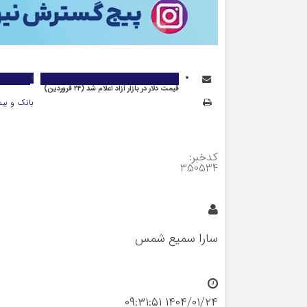
قیمت دلار در بازار آزاد اعلام شد (۲۴ فروردین)
بانک و بیم
کدخبر:
350534
سارا سمیع شمس
۱۴۰۴/۰۱/۲۴ ۰۹:۳۱:۵۱