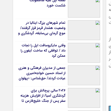
نقشه اپل علیه سامسونگ
ل
شکست خورد
ه
ی
ت
تمام شهرهای بزرگ ایتالیا در
وضعیت هشدار قرمز قرار گرفتند/
موج گرمای بی‌سابقه، گردشگری و
زیرساخت‌های اروپا را تحت فشار
ز
قرار داد
ی
وقتی مایکروسافت اپل را نجات
داد / توافقی که ساخت آیفون را
ز
ممکن کرد
ل
جمعی از مدیران فرهنگی و هنری
از استاد حسین خواجه‌امیری
عیادت کردند/ حق‌شناس: «پهلوان
آواز ایران» شایسته‌ترین توصیف
برای استاد ایرج است
۲۰۲۶ سالی پرچالش برای
گردشگری آسیا/ از افزایش هزینه
سفر پس از جنگ خلیج‌فارس تا
رقابت در شرق آسیا