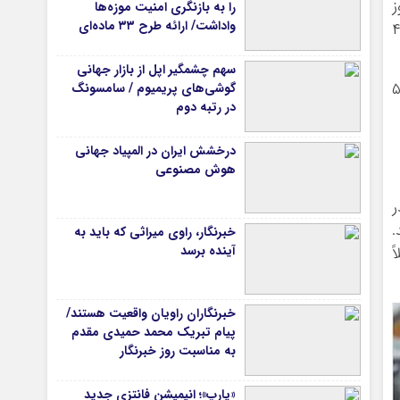
ز
را به بازنگری امنیت موزه‌ها
واداشت/ ارائه طرح ۳۳ ماده‌ای
هزار و ۷۰۰ تومانی معادل ۴.۹۵
برای صیانت از میراث‌فرهنگی
سهم چشمگیر اپل از بازار جهانی
ماه گذشته حدود ۵۰.۶۷
گوشی‌های پریمیوم / سامسونگ
در رتبه دوم
درخشش ایران در المپیاد جهانی
هوش مصنوعی
ر
.
خبرنگار، راوی میراثی که باید به
آینده برسد
ً
خبرنگاران راویان واقعیت هستند/
پیام تبریک محمد حمیدی مقدم
به مناسبت روز خبرنگار
«یارپ»؛ انیمیشن فانتزی جدید