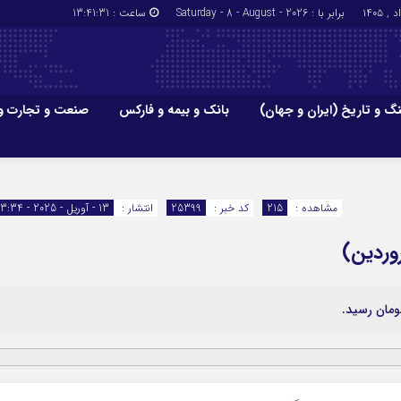
برابر با : Saturday - 8 - August - 2026
ساعت :
13:41:32
گ و تاریخ (ایران و جهان)
بانک و بیمه و فارکس
صنعت و تجارت و
جاذبه‌های
فرهنگ و تاریخ (ایران و جهان)
بانک و بیمه
گزارش‌های خبری میراث فرهنگی
ارزدیجیتال
مشاهده :
215
کد خبر :
25399
انتشار :
13 - آوریل - 2025 - 13:34
ا و هتل‌ها و
سوغات و صنایع دستی