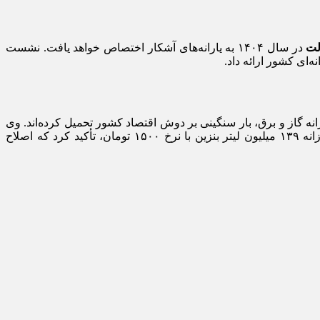
لت
در سال ۱۴۰۴ به یارانه‌های آشکار اختصاص خواهد یافت. نشست
‌ای کشور ارائه داد.
، در این نشست اظهار داشت که یارانه‌های پنهان، مانند یارانه بنزین با ۲ هزار همت و یارانه گاز و برق، بار سنگینی بر دوش اقتصاد کشور تحمیل کرده‌اند. وی
افزود: «مردم این حجم یارانه را احساس نمی‌کنند، زیرا به‌صورت غیرمستقیم و ناکارآمد توزیع می‌شود.» نوروزی با اشاره به مصرف روزانه ۱۳۹ میلیون لیتر بنزین با نرخ ۱۵۰۰ تومان، تأکید کرد که اصلاح