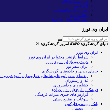
تور و سفر ایرانی
کارا دیلی
اخبار بانکی و اقتصادی
بلیط اتوبوس
مسیرهای نجف به کربلا
ایران وی تورز
دنیای گردشگری:
43492
امروز گردشگری:
21
ایران وی تورز
شرایط بازنشر محتوا در ایران وی تورز
خرید رپورتاژ ایران وی تورز
ایران سفر تور
جاهای دیدنی و جاذبه‌های گردشگری
راهنمای سفر (تورها و هتل‌ها و حمل‌و‌نقل و آموزشی و…)
غذا و رستوران
کشاورزی و دامپروری
فرهنگ و تاریخ (ایران و جهان)
گزارش‌های خبری میراث فرهنگی
سوغات و صنایع دستی
بانک و بیمه و فارکس
ارزدیجیتال