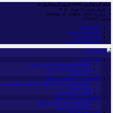
دنیای گردشگری:
43492
امروز گردشگری:
21
تاریخ : شنبه, ۱۷ مرداد , ۱۴۰۵
برابر با : Saturday - 8 - August - 2026
ساعت :
17:42:43
iranwaytours
درباره ایران وی تورز
تماس با سردبیر
حریم شخصی کاربران
ایران وی تورز
شرایط بازنشر محتوا در ایران وی تورز
خرید رپورتاژ ایران وی تورز
ایران سفر تور
جاهای دیدنی و جاذبه‌های گردشگری
راهنمای سفر (تورها و هتل‌ها و حمل‌و‌نقل و آموزشی و…)
غذا و رستوران
کشاورزی و دامپروری
فرهنگ و تاریخ (ایران و جهان)
گزارش‌های خبری میراث فرهنگی
سوغات و صنایع دستی
بانک و بیمه و فارکس