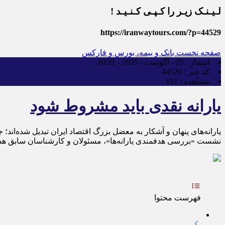
لـیـنـک زیـر را کـپـی کـنـیـد !
https://iranwaytours.com/?p=44529
صفحه نخست
بانک و بیمه، بورس و فارکس
انتشار :
25 - آگوست - 2025 - 10:21
کد خبر :
44529
مشاهده :
191
یارانه نقدی باید مشروط شود
یارانه‌های پنهان و آشکار به معضل بزرگ اقتصاد ایران تبدیل شده‌ان
نشست «بررسی هدفمندی یارانه‌ها»، مسئولان و کارشناسان سابق هشدا
فهرست محتوا