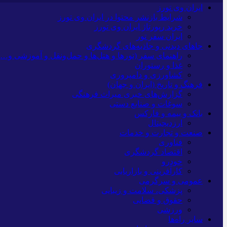
ایران وی تورز
شرایط بازنشر محتوا در ایران وی تورز
خرید رپورتاژ ایران وی تورز
ایران سفر تور
جاهای دیدنی و جاذبه‌های گردشگری
راهنمای سفر (تورها و هتل‌ها و حمل‌و‌نقل و آموزشی و…)
غذا و رستوران
کشاورزی و دامپروری
فرهنگ و تاریخ (ایران و جهان)
گزارش‌های خبری میراث فرهنگی
سوغات و صنایع دستی
بانک و بیمه و فارکس
ارزدیجیتال
صنعت و تجارت و خدمات
فناوری
اقتصاد گردشگری
خودرو
کارآفرینی و بازاریابی
عمومی و سرگرمی
پزشکی، سلامت و زیبایی
حقوق و قضایی
ورزشی
سایر راه‌ها