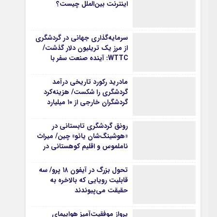
اینترنت بین‌الملل چیست؟
سرمایه‌گذاری جهانی در گردشگری
از مرز یک تریلیون دلار گذشت/
WTTC: آینده صنعت سفر با
شتاب سرمایه‌گذاری جهانی
تضمین می‌شود
مادرید رکورد تاریخی درآمد
گردشگری را شکست/ هزینه‌کرد
گردشگران خارجی از ۱۰ میلیارد
یورو فراتر رفت
رونق گردشگری تابستانی در
«هوشینگ‌شان یائو» چین/ میراث
ناملموس و اقلیم کوهستانی در
کانون توجه گردشگران
تحول بزرگ در آیفون ۱۸ پرو/ سه
قابلیت رویایی که بالاخره به
حقیقت می‌پیوندند
پرواز موفقیت‌آمیز هواپیمای