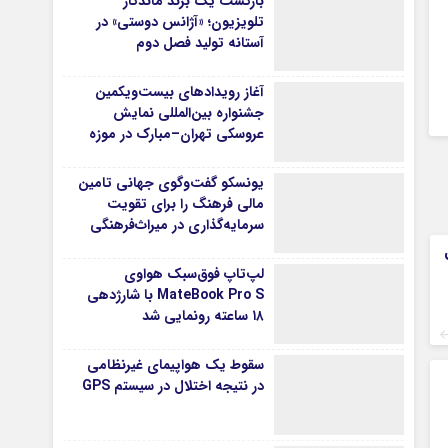
بازگشت یک برند ماندگار
تلویزیون؛ «آژانس دوستی» در
آستانه تولید فصل دوم
آغاز رویدادهای بیست‌ویکمین
جشنواره بین‌المللی نمایش
عروسکی تهران–مبارک در موزه
هنرهای معاصر تهران
یونسکو گفت‌وگوی جهانی تامین
مالی فرهنگ را برای تقویت
سرمایه‌گذاری در میراث‌فرهنگی
آغاز کرد/ طراحی نظام نوین برای
صنایع خلاق
لپ‌تاپ فوق‌سبک هواوی
MateBook Pro S با شارژدهی
۱۸ ساعته رونمایی شد
سقوط یک هواپیمای غیرنظامی
در نتیجه اختلال در سیستم‌ GPS