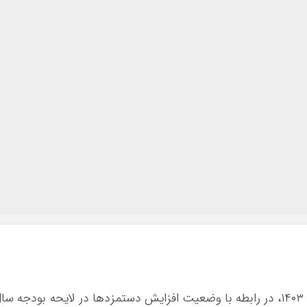
رئیس مجلس در نشست خبری امروز ۷ آذرماه ۱۴۰۳، در رابطه با وضعیت افزایش دستمزدها در لایحه بودجه سا