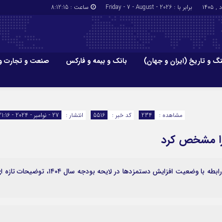
برابر با : Friday - 7 - August - 2026
ساعت :
8:12:15
گ و تاریخ (ایران و جهان)
بانک و بیمه و فارکس
صنعت و تجارت و
جاذبه‌های
فرهنگ و تاریخ (ایران و جهان)
بانک و بیمه
گزارش‌های خبری میراث فرهنگی
ارزدیجیتال
مشاهده :
234
کد خبر :
5516
انتشار :
27 - نوامبر - 2024 - 21:16
ا و هتل‌ها و
سوغات و صنایع دستی
 را مشخص کرد
رئیس مجلس در نشست خبری امروز ۷ آذرماه ۱۴۰۳، در رابطه با وضعیت افزایش دستمزدها در لایحه بودجه سال ۱۴۰۴، توضیحا