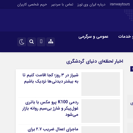
iranwaytours
درباره ایران وی تورز
تماس با سردبیر
حریم شخصی کاربران
 خدمات
عمومی و سرگرمی
 و فارکس
صنعت و تجارت و خدمات
اینستاگرام
اخبار لحظه‌ای دنیای گردشگری
فناوری
تلگرام
شیراز در ۳ روز؛ کجا اقامت کنیم تا
اقتصاد گردشگری
به بیشتر دیدنی‌ها نزدیک باشیم
خودرو
کارآفرینی و بازاریابی
ردمی K100 پرو مکس با باتری
ت تازه ای
غول‌پیکر و شارژ بی‌سیم روانه بازار
می‌شود
ماجرای اعمال ضریب ۲.۷ برای