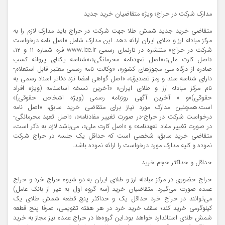
مدارک شرکت در حراج؛ ویژه متقاضیان خرید جدید
متقاضی خرید جدید شمش طلا جهت شرکت در حراج باید مدارک لازم را به
مرکز مبادله ارز و طلای ایران ارائه دهد. این مدارک شامل «اصل نامه درخواست
شرکت در حراج» منتشره در تارنمای رسمی www.ice.ir فرم شماره ۱۱ و ۱۲،
«اصل کارت ملی»،«اصل تعهدنامه محرمانگی»،«شناسه یکتای پروانه کسب
صادره از درگاه ملی مجوزهای کشور»، «وکالت نامه رسمی معتبر قابل استعلام-
دارای شناسه سند و رمز تصدیق»، «اصل گواهی امضا نزد دفاتر اسناد رسمی به
نام مرکز مبادله ارز و طلای ایران» «آخرین نسخه اساسنامه (ویژه افراد
حقوقی)»و « آخرین آگهی روزنامه رسمی (ویژه اشخاص حقوقی)»
است.همچنین مدارک مورد نیاز برای متقاضی خرید سابق، «اصل نامه
درخواست شرکت در حراج-در صورت تغییر مفادنامه»، «اصل تعهد محرمانگی-
در صورت تغییر مفاد تعهدنامه» و «اصل کارت ملی»، می‌باشد.لازم به ذکر است،
متقاضی خرید سابق، شخصی است که حداقل یک جلسه در حراج شرکت
نموده و کلیه مدارک مورد درخواست را ارائه نموده باشد.
حداقل و حداکثر حجم خرید
حراج حضوری در مرکز مبادله ارز و طلای ایران به دو شیوه حراج خرد و حراج
عمده صورت می‌گیرد. متقاضیان خرید (سه گروه اول به غیر از بانک عامل)
می‌توانند در حراج خرد حداقل یک و حداکثر پنج قطعه شمش طلای یک
کیلوگرمی خرید کند؛ سقف خرید خرد در هر هفته تقویمی، صرفا پنج قطعه
شمش طلای استاندارد خواهد بود.این گروه‌ها در حراج عمده نیز مجاز به خرید