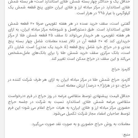
حداقل یک و حداکثر چهار بسته شمش طلای استاندارد است؛ هر بسته شمش
طلای استاندارد در مرکز مبادله ارز و طلای ایران حاوی پنج قطعه شمش یک
کیلوگرمی با عیار ۹۹۵ در هزار است.
گفتنی است، سقف خرید عمده در هر هفته تقویمی صرفا ۲۰ قطعه شمش
طلای استاندارد است. طبق دستورالعمل و شیوه‌نامه مرکز مبادله ایران، به ازای
هر هفته تقویمی، هر خریدار می‌تواند تا سقف ۲۵ قطعه شمش طلا از مرکز
خریداری کند که ۲۰ قطعه آن در تالار عمده معاملات شامل چهار بسته پنج
عددی و در حراج خرد شامل پنج قطعه (۵ خرید یک عددی) است. شایان ذکر
است، بانک مرکزی سقف خرید شمش طلا را برای بانک‌های عامل،مشخص
می‌کند و این سقف در حراج ممکن است تغییر کند.
کارمزد حراج
کارمزد حراج شمش طلا در مرکز مبادله ایران به ازای هر طرف شرکت کننده در
حراج، دو در هزار(۰,۲ درصد) ارزش معامله است.
حداقل قیمت پیشنهادی توسط متقاضی عرضه در روز حراج در فرم «درخواست
متقاضی عرضه شمش طلای استاندارد نسبت به شرکت در جلسه حراج
حضوری مرکز مبادله ارز و طلای ایران» به هیات حراج اعلام می شود؛ این فرم
توسط صاحبان امضاء مجاز شرکت تکمیل می‌شود.
معاملات به روش حراج حضوری و به صورت نقد صورت می‌گیرد.
منبع: