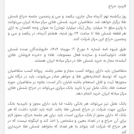
کارمزد حراج
روز یکشنبه نهم آذرماه سال جاری، یکصد و سی‌ و پنجمین جلسه حراج شمش
طلا برگزار خواهد شد. متقاضیان خرید شمش طلای مرکز مبادله ایران می‌توانند
با واریز مبلغ ۱۰ میلیارد ریال (یک میلیارد تومان) به عنوان وجه الضمان به ازای
هر قطعه شمش طلا تا ساعت ۲۴ روز شنبه، هشتم آذرماه، در یکصد و سی‌ و
پنجمین حراج این مرکز شرکت کنند.
طبق شیوه نامه شماره ۸ مورخ ۱۹ مهرماه ۱۴۰۴، «فروشندگان عمده شمش
طلا»، «تولیدکننده و سازنده فعال مصنوعات طلا» و «خرده فروشان طلای
آبشده» مجاز به خرید شمش طلا در مرکز مبادله ایران هستند.
متقاضیان باید دارای پروانه کسب مجاز و معتبر باشند. پروانه کسب متقاضیان
خرید که توسط اتحادیه‌های طلا و جواهر صادر می‌شوند، باید در درگاه ملی
مجوزها ثبت و قابل استعلام باشند.شایان ذکر است، علاوه بر متقاضیان حوزه
صنعت طلا، بانک عامل نیز با تایید بانک مرکزی می‌تواند در حراج شمش طلای
مرکز مبادله ایران خرید انجام دهد.
بانک عامل نیز می‌تواند هر بانکی باشد؛ اما باید دارای مجوز و تاییدیه بانک
مرکزی جهت شرکت در حراج شمش طلا باشد. البته باید اشاره داشت که هر
بانک که دارای مجوز از بانک مرکزی است، باید برای هر جلسه حراج، مجوز لازم
برای آن حراج و در تعداد معین و مشخص را اخذ کند و اینگونه نیست که در
هر حراج که شرکت کند بتواند به هر تعداد که بخواهد شمش طلا خریداری
کند.