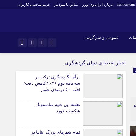
iranwaytours
درباره ایران وی تورز
تماس با سردبیر
حریم شخصی کاربران
مات
عمومی و سرگرمی
و فارکس
صنعت و تجارت و خدمات
اینستاگرام
اخبار لحظه‌ای دنیای گردشگری
فناوری
تلگرام
درآمد گردشگری ترکیه در
اقتصاد گردشگری
سه‌ماهه دوم ۲۰۲۶ کاهش یافت/
خودرو
افت ۵.۱ درصدی شمار
کارآفرینی و بازاریابی
گردشگران در برابر افزایش
هزینه‌کرد
نقشه اپل علیه سامسونگ
م
شکست خورد
تمام شهرهای بزرگ ایتالیا در