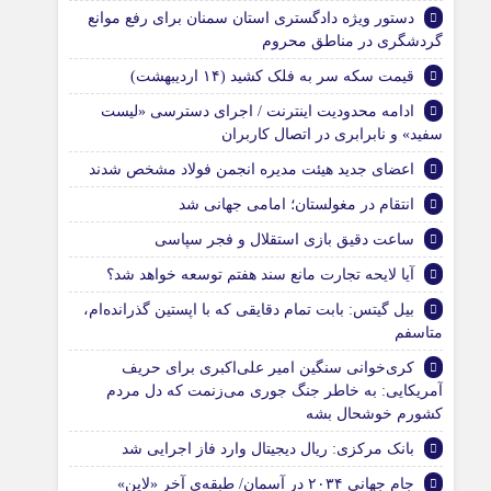
دستور ویژه دادگستری استان سمنان برای رفع موانع
گردشگری در مناطق محروم
قیمت سکه سر به فلک کشید (۱۴ اردیبهشت)
ادامه محدودیت اینترنت / اجرای دسترسی «لیست
سفید» و نابرابری در اتصال کاربران
اعضای جدید هیئت مدیره انجمن فولاد مشخص شدند
انتقام در مغولستان؛ امامی جهانی شد
ساعت دقیق بازی استقلال و فجر سپاسی
آیا لایحه تجارت مانع سند هفتم توسعه خواهد شد؟
بیل گیتس: بابت تمام دقایقی که با اپستین گذرانده‌ام،
متاسفم
کری‌خوانی سنگین امیر علی‌اکبری برای حریف
آمریکایی: به خاطر جنگ جوری می‌زنمت که دل مردم
کشورم خوشحال بشه
بانک مرکزی: ریال دیجیتال وارد فاز اجرایی شد
جام جهانی ۲۰۳۴ در آسمان/ طبقه‌ی آخر «لاین»