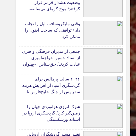
وضعیت هشدار قرمز قرار
گرفتند/ موج گرمای بی‌سابقه،
گردشگری و زیرساخت‌های اروپا
را تحت فشار قرار داد
وقتی مایکروسافت اپل را نجات
داد / توافقی که ساخت آیفون را
ممکن کرد
جمعی از مدیران فرهنگی و هنری
از استاد حسین خواجه‌امیری
عیادت کردند/ حق‌شناس: «پهلوان
آواز ایران» شایسته‌ترین توصیف
برای استاد ایرج است
۲۰۲۶ سالی پرچالش برای
گردشگری آسیا/ از افزایش هزینه
سفر پس از جنگ خلیج‌فارس تا
رقابت در شرق آسیا
شوک انرژی هوانوردی جهان را
زمین‌گیر کرد/ گردشگری اروپا در
آستانه ورشکستگی
تغییر مسیر گردشگران اروپایی