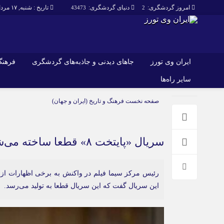
امروز گردشگری:
دنیای گردشگری:
تاریخ : شنبه, ۱۷ مرداد , ۱۴۰۵
43473
2
ایران وی تورز
جاهای دیدنی و جاذبه‌های گردشگری
فرهنگ 
سایر راه‌ها
ایران وی تورز
جاهای دیدنی و 
صفحه نخست
فرهنگ و تاریخ (ایران و جهان)
گردشگری
شرایط بازنشر محتوا در ایران وی تورز
راهنمای سفر (توره
حمل‌و‌نقل و آموزشی و…)
خرید رپورتاژ ایران وی تورز
سریال «پایتخت ۸» قطعا ساخته می‌شود/ تدارک «مرد سه هزار چهره» برای نوروز
غذا و رستوران
ایران سفر تور
کشاورزی و دامپروری
رئیس مرکز سیما فیلم در واکنش به برخی اظهارات از س
عمومی و سرگرمی
سایر راه‌ها
این سریال گفت که این سریال قطعا به تولید می‌رسد.
پزشکی، سلامت و زیبایی
تور و سفر ایرانی
حقوق و قضایی
کارا دیلی