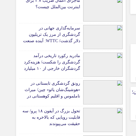
ماجرای اعمال ضریب ۲.۷ برای
اینترنت بین‌الملل چیست؟
سرمایه‌گذاری جهانی در
گردشگری از مرز یک تریلیون
دلار گذشت/ WTTC: آینده صنعت
سفر با شتاب سرمایه‌گذاری
جهانی تضمین می‌شود
مادرید رکورد تاریخی درآمد
گردشگری را شکست/ هزینه‌کرد
گردشگران خارجی از ۱۰ میلیارد
یورو فراتر رفت
رونق گردشگری تابستانی در
«هوشینگ‌شان یائو» چین/ میراث
ن؛
ناملموس و اقلیم کوهستانی در
کانون توجه گردشگران
تحول بزرگ در آیفون ۱۸ پرو/ سه
قابلیت رویایی که بالاخره به
حقیقت می‌پیوندند