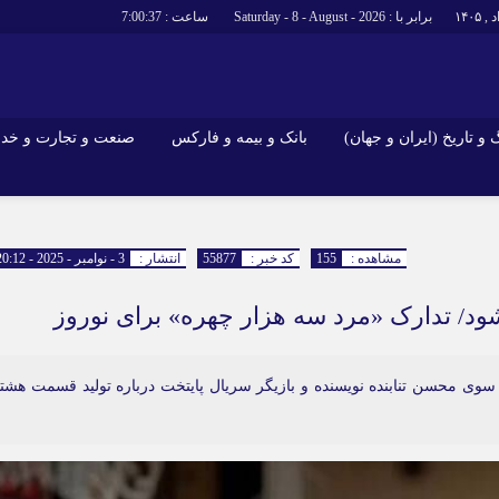
برابر با : Saturday - 8 - August - 2026
ساعت :
7:00:37
و تاریخ (ایران و جهان)
بانک و بیمه و فارکس
صنعت و تجارت و خد
جاذبه‌های
فرهنگ و تاریخ (ایران و جهان)
بانک و بیمه 
گزارش‌های خبری میراث فرهنگی
ارزدیجیتال
مشاهده :
155
کد خبر :
55877
انتشار :
3 - نوامبر - 2025 - 20:12
ا و هتل‌ها و
سوغات و صنایع دستی
وی محسن تنابنده نویسنده و بازیگر سریال پایتخت درباره تولید قسمت هشت