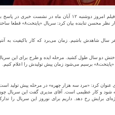
به گزارش میراث آریا، نقویان رئیس سیما فیلم امروز دوشنبه ۱۲ آبان ماه در نشست خبری در پاسخ 
سوالی درباره ادامه ساخت «پایتخت» و اظهار نظر محسن تنابنده بیان کرد: سریال «پایتخت۸» قطع
ر سال شاهدش باشیم. زمان می‌برد که کار باکیفیت به آنت
س سیما فیلم، «پایتخت۷» نیز ساختش دو سال طول کشید. مرحله ایده و طرح برای این سریا
را اعلام کنیم.
ی عنوان کرد: «مرد سه هزار چهره» در مرحله پیش تولید است
اخته شود و کار عظیمی است. آقای مدیری گفت این سریال چو
ژه‌ای برایش رخ دهد. داریم برای نوروز این سریال را تدار