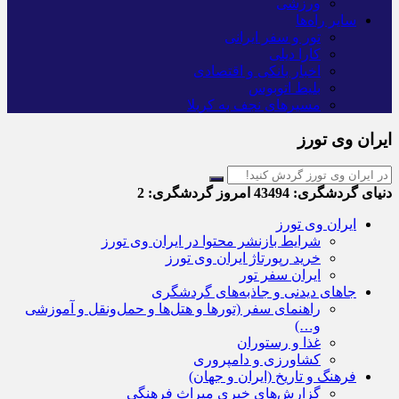
ورزشی
سایر راه‌ها
تور و سفر ایرانی
کارا دیلی
اخبار بانکی و اقتصادی
بلیط اتوبوس
مسیرهای نجف به کربلا
ایران وی تورز
دنیای گردشگری:
43494
امروز گردشگری:
2
ایران وی تورز
شرایط بازنشر محتوا در ایران وی تورز
خرید رپورتاژ ایران وی تورز
ایران سفر تور
جاهای دیدنی و جاذبه‌های گردشگری
راهنمای سفر (تورها و هتل‌ها و حمل‌و‌نقل و آموزشی
و…)
غذا و رستوران
کشاورزی و دامپروری
فرهنگ و تاریخ (ایران و جهان)
گزارش‌های خبری میراث فرهنگی