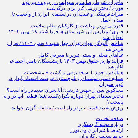
ماجرای شرط رضایت پرسپولیس در پرونده بیرانوند
فوری / دختر رزمی کار ایران درگذشت
میراث‌فرهنگی و غیبت آن در سینمای ایران؛ از واقعیت تا
میدان عمل
قدردانی وزیر بهداشت از کارکنان نظام سلامت
فوری / مدارس این شهرستان ها فردا شنبه ۱۸ بهمن ۱۴۰۴
تعطیل شد
شاخص آلودگی هوای تهران چهارشنبه ۸ بهمن ۱۴۰۴ / تهران
قرمز شد
غذاهای محلی و سنتی تبریز با معرفی کامل
فرآیند واریز حقوق بهمن ۱۴۰۳ بازنشستگان تامین اجتماعی
آغاز شد
هایلوکس جدید با نسخه برقی برگشت + مشخصات
صنایع دستی سیستان و بلوچستان؛ فرصت اقتصاد پایدار در
کویر سوزان
بیت‌کوین پس از جهش تاریخی؛ آیا بحران جدید در راه است؟
ذخایر سد‌های تهران دوباره نگران‌کننده شد/ قطعی آب در راه
پایتخت؟
ریزش شدید قیمت تتر در راه است / معامله گران بخوانند
صفحه نخست
درباره مجله گردشگری
ارتباط با تیم ایران وی تورز
حریم شخصی کاربران