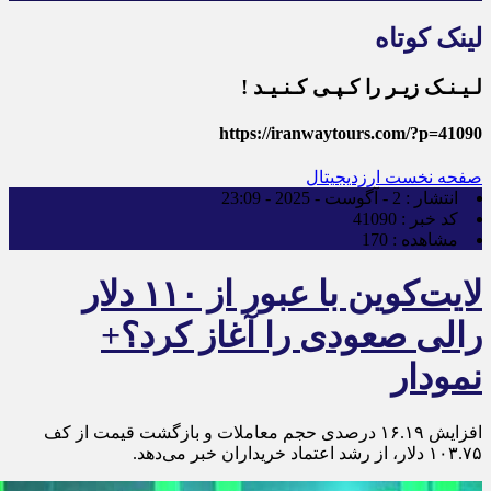
لینک کوتاه
لـیـنـک زیـر را کـپـی کـنـیـد !
https://iranwaytours.com/?p=41090
صفحه نخست
ارزدیجیتال
انتشار :
2 - آگوست - 2025 - 23:09
کد خبر :
41090
مشاهده :
170
لایت‌کوین با عبور از ۱۱۰ دلار
رالی صعودی را آغاز کرد؟+
نمودار
افزایش ۱۶.۱۹ درصدی حجم معاملات و بازگشت قیمت از کف
۱۰۳.۷۵ دلار، از رشد اعتماد خریداران خبر می‌دهد.