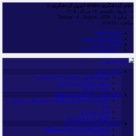
دنیای گردشگری:
43494
امروز گردشگری:
2
تاریخ : یکشنبه, ۱۸ مرداد , ۱۴۰۵
برابر با : Sunday - 9 - August - 2026
ساعت :
3:34:53
iranwaytours
درباره ایران وی تورز
تماس با سردبیر
حریم شخصی کاربران
ایران وی تورز
شرایط بازنشر محتوا در ایران وی تورز
خرید رپورتاژ ایران وی تورز
ایران سفر تور
جاهای دیدنی و جاذبه‌های گردشگری
راهنمای سفر (تورها و هتل‌ها و حمل‌و‌نقل و آموزشی
و…)
غذا و رستوران
کشاورزی و دامپروری
فرهنگ و تاریخ (ایران و جهان)
گزارش‌های خبری میراث فرهنگی
سوغات و صنایع دستی