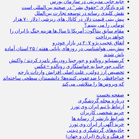
جابه جایی مدیریتی در سازمان بورس
غزه یادگاری “حقوق بشر” در صحنه بین‌المللی است
نقش کلیدی رسانه در توسعه تجارت بین‌الملل
پیش بینی قیمت دلار در کانال های ریزشی | دلار ۷۰ هزار
تومانی را می بینیم؟
مقام سابق پنتاگون: آمریکا تا سال‌ها هزینه جنگ با ایران را
خواهد پرداخت
اتفاق عجیب پژو ۲۰۷ در بازار خودرو
پیش‌بینی هواشناسی در روزهای پایانی هفته / ۲۵ استان آماده
باش شدند
کریستیانو رونالدو و جورجینا رودریگز نامزد کردند / واکنش
جالب جورجینا به خواستگاری رونالدو +عکس
تخصیص ارز دولتی، علت اصلی افزایش واردات پارچه
خداحافظی با ضدعفونی‌کننده‌ها؛ دانشمندان سطحی ساخته‌اند
که ویروس‌ها را متلاشی می‌کند
صفحه نخست
درباره مجله گردشگری
ارتباط با تیم ایران وی تورز
حریم شخصی کاربران
شرایط بازنشر از رسانه ها
خرید آگهی از ایران وی تورز
جاذبه‌های گردشگری و دیدنی
فرهنگ و تاریخ (ایران و جهان)