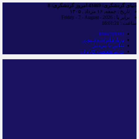
دنیای گردشگری:
43469
امروز گردشگری:
8
تاریخ : جمعه, ۱۶ مرداد , ۱۴۰۵
برابر با : Friday - 7 - August - 2026
ساعت :
16:01:22
iranwaytours
درباره ایران وی تورز
تماس با سردبیر
حریم شخصی کاربران