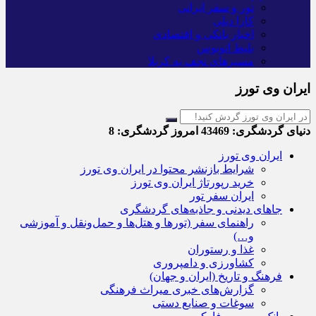
تور و سفر ایرانی
کارا دیلی
اخبار بانکی و اقتصادی
بلیط اتوبوس
مسیرهای نجف به کربلا
ایران وی تورز
دنیای گردشگری:
43469
امروز گردشگری:
8
ایران وی تورز
شرایط بازنشر محتوا در ایران وی تورز
خرید رپورتاژ ایران وی تورز
ایران سفر تور
جاهای دیدنی و جاذبه‌های گردشگری
راهنمای سفر (تورها و هتل‌ها و حمل‌و‌نقل و آموزشی
و…)
غذا و رستوران
کشاورزی و دامپروری
فرهنگ و تاریخ (ایران و جهان)
گزارش‌های خبری میراث فرهنگی
سوغات و صنایع دستی