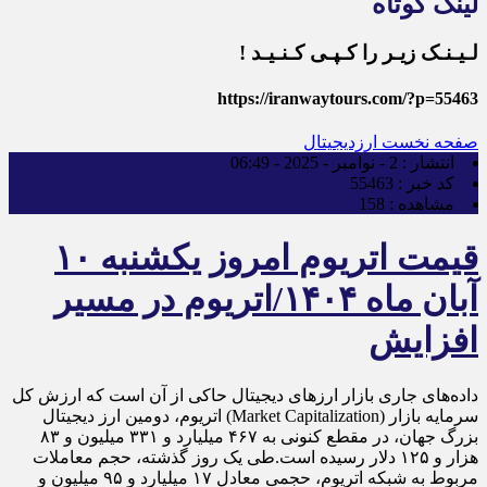
لینک کوتاه
لـیـنـک زیـر را کـپـی کـنـیـد !
https://iranwaytours.com/?p=55463
صفحه نخست
ارزدیجیتال
انتشار :
2 - نوامبر - 2025 - 06:49
کد خبر :
55463
مشاهده :
158
قیمت اتریوم امروز یکشنبه ۱۰
آبان ماه ۱۴۰۴/اتریوم در مسیر
افزایش
داده‌های جاری بازار ارزهای دیجیتال حاکی از آن است که ارزش کل
سرمایه بازار (Market Capitalization) اتریوم، دومین ارز دیجیتال
بزرگ جهان، در مقطع کنونی به ۴۶۷ میلیارد و ۳۳۱ میلیون و ۸۳
هزار و ۱۲۵ دلار رسیده است.طی یک روز گذشته، حجم معاملات
مربوط به شبکه اتریوم، حجمی معادل ۱۷ میلیارد و ۹۵ میلیون و