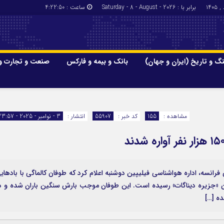
برابر با : Saturday - 8 - August - 2026
ساعت :
4:22:50
گ و تاریخ (ایران و جهان)
بانک و بیمه و فارکس
صنعت و تجارت و
جاذبه‌های
فرهنگ و تاریخ (ایران و جهان)
بانک و بیمه
گزارش‌های خبری میراث فرهنگی
ارزدیجیتال
مشاهده :
155
کد خبر :
55907
انتشار :
3 - نوامبر - 2025 - 23:57
ا و هتل‌ها و
سوغات و صنایع دستی
ی فرانسه، اداره هواشناسی فیلیپین دوشنبه اعلام کرد که طوفان کالماگی با باد‌های
می‌رسد به استان «جزیره دیناگات» رسیده است. این طوفان موجب بارش سنگین باران شده و د
ه […]