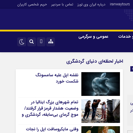
iranwaytours
درباره ایران وی تورز
تماس با سردبیر
حریم شخصی کاربران
 خدمات
عمومی و سرگرمی
 و فارکس
صنعت و تجارت و خدمات
اینستاگرام
اخبار لحظه‌ای دنیای گردشگری
فناوری
تلگرام
نقشه اپل علیه سامسونگ
اقتصاد گردشگری
شکست خورد
خودرو
کارآفرینی و بازاریابی
تمام شهرهای بزرگ ایتالیا در
ی
وضعیت هشدار قرمز قرار گرفتند/
ر
موج گرمای بی‌سابقه، گردشگری و
زیرساخت‌های اروپا را تحت فشار
قرار داد
وقتی مایکروسافت اپل را نجات