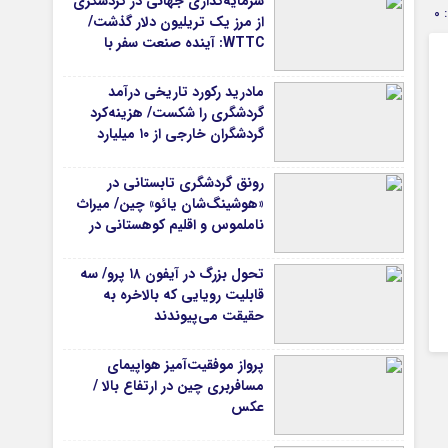
سرمایه‌گذاری جهانی در گردشگری
0
از مرز یک تریلیون دلار گذشت/
WTTC: آینده صنعت سفر با
شتاب سرمایه‌گذاری جهانی
تضمین می‌شود
مادرید رکورد تاریخی درآمد
گردشگری را شکست/ هزینه‌کرد
گردشگران خارجی از ۱۰ میلیارد
یورو فراتر رفت
رونق گردشگری تابستانی در
«هوشینگ‌شان یائو» چین/ میراث
ناملموس و اقلیم کوهستانی در
کانون توجه گردشگران
تحول بزرگ در آیفون ۱۸ پرو/ سه
قابلیت رویایی که بالاخره به
حقیقت می‌پیوندند
پرواز موفقیت‌آمیز هواپیمای
مسافربری چین در ارتفاع بالا /
عکس