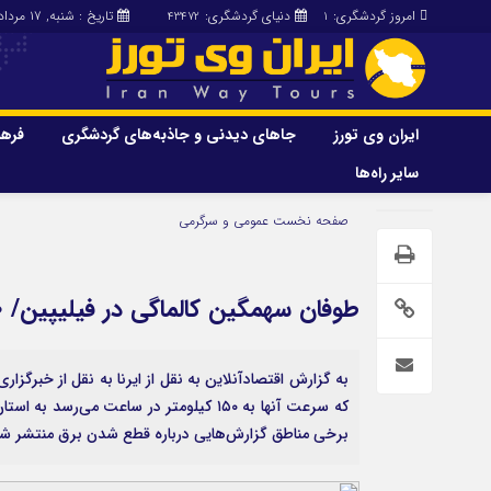
امروز گردشگری:
دنیای گردشگری:
تاریخ : شنبه, ۱۷ مرداد , ۱۴۰۵
43472
1
ایران وی تورز
جاهای دیدنی و جاذبه‌های گردشگری
فرهن
سایر راه‌ها
ایران وی تورز
جاهای دیدنی و 
صفحه نخست
عمومی و سرگرمی
گردشگری
شرایط بازنشر محتوا در ایران وی تورز
راهنمای سفر (توره
حمل‌و‌نقل و آموزشی و…)
خرید رپورتاژ ایران وی تورز
طوفان سهمگین کالماگی در فیلیپین/ ۱۵۰ هزار نفر آواره شدند
غذا و رستوران
ایران سفر تور
کشاورزی و دامپروری
به گزارش اقتصادآنلاین به نقل از ایرنا به نقل از خبرگزار
عمومی و سرگرمی
سایر راه‌ها
که سرعت آنها به ۱۵۰ کیلومتر در ساعت 
برخی مناطق گزارش‌هایی درباره قطع شدن برق منتشر شد
پزشکی، سلامت و زیبایی
تور و سفر ایرانی
حقوق و قضایی
کارا دیلی