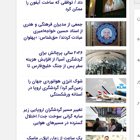
داد / توافقی که ساخت آیفون را
ممکن کرد
ن
جمعی از مدیران فرهنگی و هنری
از استاد حسین خواجه‌امیری
عیادت کردند/ حق‌شناس: «پهلوان
ه
آواز ایران» شایسته‌ترین توصیف
برای استاد ایرج است
۲۰۲۶ سالی پرچالش برای
لیه
گردشگری آسیا/ از افزایش هزینه
سفر پس از جنگ خلیج‌فارس تا
رقابت در شرق آسیا
ر
شوک انرژی هوانوردی جهان را
زمین‌گیر کرد/ گردشگری اروپا در
آستانه ورشکستگی
ر کشته در
تغییر مسیر گردشگران اروپایی زیر
سایه گرانی سوخت جت/ اختلال
گسترده در مسیرهای هوایی
ه
یک ساعت از زمان ایلان ماسک