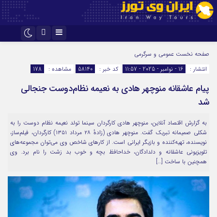
اینستاگرام
تلگرام
صفحه نخست
عمومی و سرگرمی
انتشار :
16 - نوامبر - 2025 - 11:57
کد خبر :
58140
مشاهده :
178
پیام عاشقانه منوچهر هادی به نعیمه نظام‌دوست جنجالی
شد
به گزارش اقتصاد آنلاین، منوچهر هادی کارگردان سینما تولد نعیمه نظام دوست را به
شکلی صمیمانه تبریک گفت. منوچهر هادی (زادهٔ ۲۸ مرداد ۱۳۵۱) کارگردان، فیلم‌ساز،
نویسنده، تهیه‌کننده و بازیگر ایرانی است. از کارهای شاخص وی می‌توان مجموعه‌های
تلویزیونی عاشقانه و دلدادگان، خداحافظ بچه و خوب بد زشت را نام برد. وی
همچنین با ساخت […]