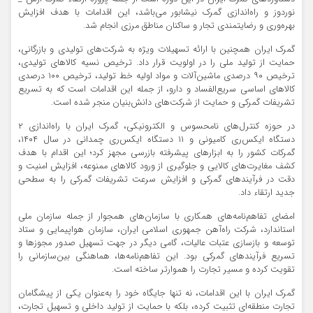
نوردوز و راه‌اندازی گمرک نیشابور می‌باشد، این اقدامات با هدف افزایش
بهره‌وری و رضایتمندی تجار و ساکنان مناطق مرزی انجام شد.
گمرک ایران همچنین با ارائه تسهیلات ویژه به شرکت‌های تولیدی و بازرگانی،
حمایت از تولید ملی را در اولویت قرار داد. ترخیص نسیه کالاهای تولیدی،
ترخیص ۹۰ درصدی ماشین‌آلات و مواد اولیه خط تولید، ترخیص ۱۰۰ درصدی
کالاهای اساسی سریع‌الفساد و دارو، از جمله این اقدامات است که به تسریع
تشریفات گمرکی و حمایت از شرکت‌های دانش‌بنیان منجر شده است.
در حوزه کنترل‌های نامحسوس و الکترونیکی، گمرک ایران با راه‌اندازی ۲
دستگاه ایکس‌ری کامیونی و ۱۱ دستگاه ایکس‌ری چمدانی در سال ۱۴۰۴،
گمرکات کشور را به ابزارهای پیشرفته بازرسی مجهز کرد؛ این اقدام با هدف
کشف مغایرت‌های کالایی و جلوگیری از ورود کالاهای ممنوعه، افزایش امنیت و
دقت در فرآیندهای گمرکی و افزایش سرعت تشریفات گمرکی را به سطحی
جدید ارتقاء داد.
امضای تفاهم‌نامه‌های همکاری با سازمان‌های همجوار از جمله سازمان ملی
استاندارد، شرکت راه‌آهن جمهوری اسلامی ایران، سازمان هواپیمایی و ستاد
توسعه و بازسازی عتبات عالیات، گامی دیگر در جهت تسهیل صدور مجوزها و
تسریع فرآیندهای گمرکی بود. این تفاهم‌نامه‌ها، هماهنگی بین‌سازمانی را
تقویت کرده و مسیر تجارت را هموارتر ساخته است.
گمرک ایران با این اقدامات، نه‌ تنها جایگاه خود را به‌عنوان یکی از پیشگامان
تجارت منطقه‌ای تثبیت کرده، بلکه با حمایت از تولید داخلی و تسهیل تجارت،