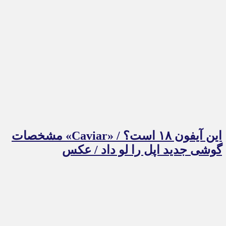
این آیفون ۱۸ است؟ / «Caviar» مشخصات
گوشی جدید اپل را لو داد / عکس