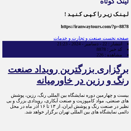
لینک کوتاه
لـیـنـک زیـر را کـپـی کـنـیـد !
https://iranwaytours.com/?p=8878
صفحه نخست
صنعت و تجارت و خدمات
انتشار :
22 - دسامبر - 2024 - 21:23
کد خبر :
8878
مشاهده :
226
برگزاری بزرگترین رویداد صنعت
رنگ و رزین در خاورمیانه
بیست و چهارمین دوره نمایشگاه بین ‌المللی رنگ، رزین، پوشش‌
های صنعتی، مواد کامپوزیت و صنعت آبکاری، رویدادی بزرگ و بی
‌نظیر در صنعت رنگ و پوشش ایران، از ۱۳ تا ۱۶ آذر ماه در محل
دائمی نمایشگاه‌ های بین ‌المللی تهران برگزار خواهد شد.