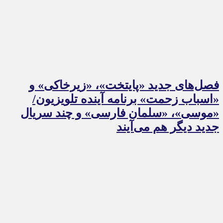
فصل‌های جدید «پایتخت»، «زیرخاکی» و
«اسباب زحمت» برنامه آینده تلویزیون/
«موسی»، «سلمان فارسی» و چند سریال
جدید دیگر هم می‌آیند