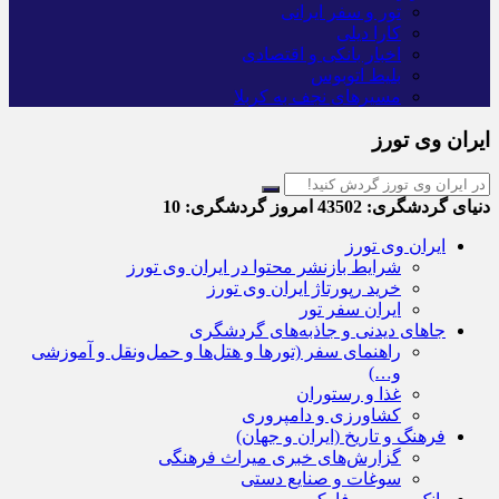
تور و سفر ایرانی
کارا دیلی
اخبار بانکی و اقتصادی
بلیط اتوبوس
مسیرهای نجف به کربلا
ایران وی تورز
دنیای گردشگری:
43502
امروز گردشگری:
10
ایران وی تورز
شرایط بازنشر محتوا در ایران وی تورز
خرید رپورتاژ ایران وی تورز
ایران سفر تور
جاهای دیدنی و جاذبه‌های گردشگری
راهنمای سفر (تورها و هتل‌ها و حمل‌و‌نقل و آموزشی
و…)
غذا و رستوران
کشاورزی و دامپروری
فرهنگ و تاریخ (ایران و جهان)
گزارش‌های خبری میراث فرهنگی
سوغات و صنایع دستی