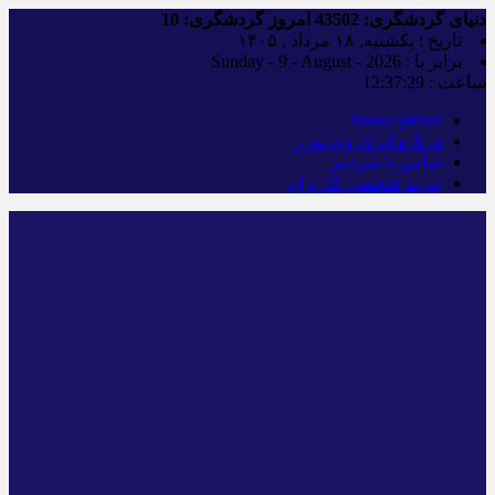
دنیای گردشگری:
43502
امروز گردشگری:
10
تاریخ : یکشنبه, ۱۸ مرداد , ۱۴۰۵
برابر با : Sunday - 9 - August - 2026
ساعت :
12:37:30
iranwaytours
درباره ایران وی تورز
تماس با سردبیر
حریم شخصی کاربران