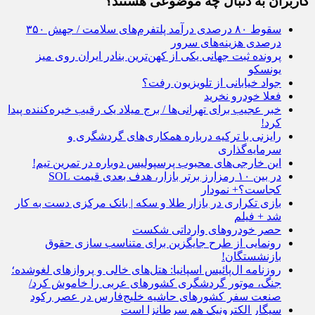
کاربران به دنبال چه موضوعی هستند؟
سقوط ۸۰ درصدی درآمد پلتفرم‌های سلامت / جهش ۳۵۰
درصدی هزینه‌های سرور
پرونده ثبت جهانی یکی از کهن‌ترین بنادر ایران روی میز
یونسکو
جواد خیابانی از تلویزیون رفت؟
فعلا خودرو نخرید
خبر عجیب برای تهرانی‌ها / برج میلاد یک رقیب خیره‌کننده پیدا
کرد!
رایزنی با ترکیه درباره همکاری‌های گردشگری و
سرمایه‌گذاری
این خارجی‌های محبوب پرسپولیس دوباره در تمرین تیم!
در بین ۱۰ رمزارز برتر بازار، هدف بعدی قیمت SOL
کجاست؟+ نمودار
بازی تکراری در بازار طلا و سکه | بانک مرکزی دست به کار
شد + فیلم
حصر خودروهای وارداتی شکست
رونمایی از طرح جایگزین برای متناسب سازی حقوق
بازنشستگان!
روزنامه ال‌پائیس اسپانیا: هتل‌های خالی و پروازهای لغوشده؛
جنگ، موتور گردشگری کشورهای عربی را خاموش کرد/
صنعت سفر کشورهای حاشیه خلیج‌فارس در عصر رکود
سیگار الکترونیک هم سرطانزا است