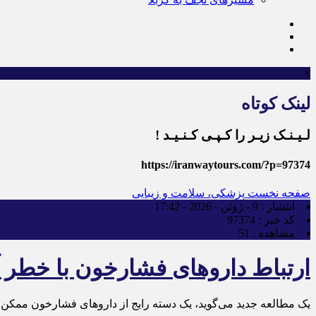
×
لینک کوتاه
لـیـنـک زیـر را کـپـی کـنـیـد !
https://iranwaytours.com/?p=97374
صفحه نخست
پزشکی، سلامت و زیبایی
انتشار :
9 - ژوئن - 2026 - 17:42
کد خبر :
97374
مشاهده :
51
ارتباط داروهای فشارخون با خطر آ
یک مطالعه جدید می‌گوید، یک دسته رایج از داروهای فشارخون ممکن است در آسیب 