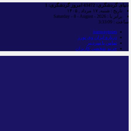
دنیای گردشگری:
43472
امروز گردشگری:
1
تاریخ : شنبه, ۱۷ مرداد , ۱۴۰۵
برابر با : Saturday - 8 - August - 2026
ساعت :
3:33:10
iranwaytours
درباره ایران وی تورز
تماس با سردبیر
حریم شخصی کاربران