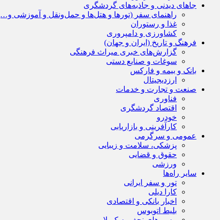
جاهای دیدنی و جاذبه‌های گردشگری
راهنمای سفر (تورها و هتل‌ها و حمل‌و‌نقل و آموزشی و…)
غذا و رستوران
کشاورزی و دامپروری
فرهنگ و تاریخ (ایران و جهان)
گزارش‌های خبری میراث فرهنگی
سوغات و صنایع دستی
بانک و بیمه و فارکس
ارزدیجیتال
صنعت و تجارت و خدمات
فناوری
اقتصاد گردشگری
خودرو
کارآفرینی و بازاریابی
عمومی و سرگرمی
پزشکی، سلامت و زیبایی
حقوق و قضایی
ورزشی
سایر راه‌ها
تور و سفر ایرانی
کارا دیلی
اخبار بانکی و اقتصادی
بلیط اتوبوس
مسیرهای نجف به کربلا