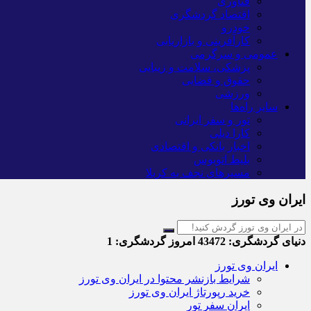
فناوری
اقتصاد گردشگری
خودرو
کارآفرینی و بازاریابی
عمومی و سرگرمی
پزشکی، سلامت و زیبایی
حقوق و قضایی
ورزشی
سایر راه‌ها
تور و سفر ایرانی
کارا دیلی
اخبار بانکی و اقتصادی
بلیط اتوبوس
مسیرهای نجف به کربلا
ایران وی تورز
دنیای گردشگری:
43472
امروز گردشگری:
1
ایران وی تورز
شرایط بازنشر محتوا در ایران وی تورز
خرید رپورتاژ ایران وی تورز
ایران سفر تور