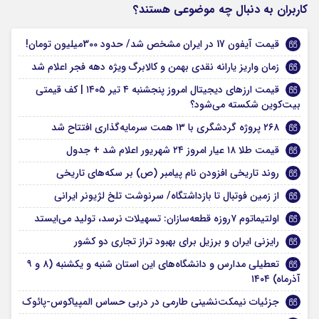
کاربران به دنبال چه موضوعی هستند؟
قیمت آیفون 17 در ایران مشخص شد/ حدود 300میلیون تومان!
زمان واریز یارانه نقدی بهمن و کالابرگ ویژه دهه فجر اعلام شد
قیمت ارزهای دیجیتال امروز پنجشنبه ۴ تیر ۱۴۰۵ | کف قیمتی
بیت‌کوین شکسته می‌شود؟
۲۶۸ پروژه گردشگری با ۱۳ همت سرمایه‌گذاری افتتاح شد
قیمت طلا ۱۸ عیار امروز ۲۴ شهریور اعلام شد + جدول
روند تاریخی افزودن نام پیامبر (ص) بر سکه‌های تاریخی
از زمین فوتبال تا بازداشتگاه/ سرنوشت تلخ لژیونر ایرانی
اولتیماتوم ۷روزه قطعه‌سازان: تسهیلات نرسد، تولید می‌ایستد
رایزنی ایران و برزیل برای بهبود تراز تجاری دو کشور
تعطیلی مدارس و دانشگاه‌های این استان شنبه و یکشنبه (۸ و ۹
آذرماه) ۱۴۰۴
جزئیات نیمکت‌نشینی طارمی در دربی حساس المپیاکوس-پائوک