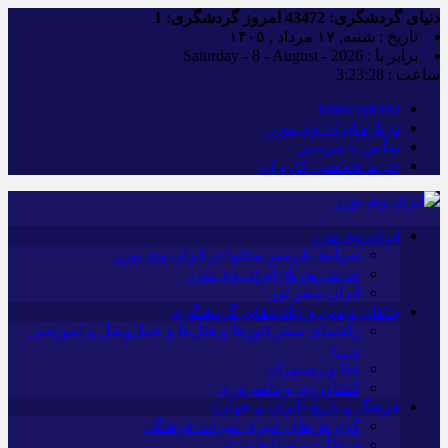
دنیای گردشگری:
43472
امروز گردشگری:
1
تاریخ : شنبه, ۱۷ مرداد , ۱۴۰۵
برابر با : Saturday - 8 - August - 2026
ساعت :
3:23:29
iranwaytours
درباره ایران وی تورز
تماس با سردبیر
حریم شخصی کاربران
ایران وی تورز
شرایط بازنشر محتوا در ایران وی تورز
خرید رپورتاژ ایران وی تورز
ایران سفر تور
جاهای دیدنی و جاذبه‌های گردشگری
راهنمای سفر (تورها و هتل‌ها و حمل‌و‌نقل و آموزشی
و…)
غذا و رستوران
کشاورزی و دامپروری
فرهنگ و تاریخ (ایران و جهان)
گزارش‌های خبری میراث فرهنگی
سوغات و صنایع دستی