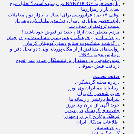
آیا وقت خرید BABYDOGE فرا رسیده است؟ تحلیل موج
بعدی بازار رمزارزها
توقف ۱۷ نماد فرابورسی برای انتقال به بازار دوم معاملات
پایان حضور میلیاردر رمزارزی / مدیرعامل کوین‌بیس از
لیست ثروتمندان حذف شد
مردم منتظر دیدن ارقام جدید در قبوض خود باشند !
ایران؛ نماد تنوع فرهنگی و همزیستی مسالمت‌آمیز در جهان
درگذشت پیشکسوت صنایع دستی کوهبنان کرمان
روایت‌های متناقض از آرامگاه پوریای ولی؛ دو محل دفن و
آزمایش عجیب DNA
فیش‌حقوقی این دسته از بازنشستگان صادر شد | نحوه
دریافت فیش حقوقی
صفحه نخست
درباره مجله گردشگری
ارتباط با تیم ایران وی تورز
حریم شخصی کاربران
شرایط بازنشر از رسانه ها
خرید آگهی از ایران وی تورز
جاذبه‌های گردشگری و دیدنی
فرهنگ و تاریخ (ایران و جهان)
اطلاعات مدیکال ایران
ایران همسفر
گردشگری 724