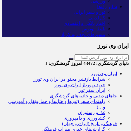
ورزشی
سایر راه‌ها
تور و سفر ایرانی
کارا دیلی
اخبار بانکی و اقتصادی
بلیط اتوبوس
مسیرهای نجف به کربلا
ایران وی تورز
دنیای گردشگری:
43472
امروز گردشگری:
1
ایران وی تورز
شرایط بازنشر محتوا در ایران وی تورز
خرید رپورتاژ ایران وی تورز
ایران سفر تور
جاهای دیدنی و جاذبه‌های گردشگری
راهنمای سفر (تورها و هتل‌ها و حمل‌و‌نقل و آموزشی
و…)
غذا و رستوران
کشاورزی و دامپروری
فرهنگ و تاریخ (ایران و جهان)
گزارش‌های خبری میراث فرهنگی