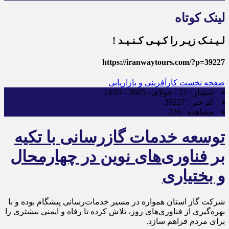
لینک کوتاه
لـیـنـک زیـر را کـپـی کـنـیـد !
https://iranwaytours.com/?p=39227
صفحه نخست
کارآفرینی و بازاریابی
انتشار :
21 - جولای - 2025 - 14:03
کد خبر :
39227
مشاهده :
226
توسعه خدمات گازرسانی با تکیه
بر فناوری‌های نوین در چهارمحال
و بختیاری
شرکت گاز استان همواره در مسیر خدمات‌رسانی پیشگام بوده و با
بهره‌گیری از فناوری‌های روز، تلاش کرده تا رفاه و ایمنی بیشتری را
برای مردم فراهم سازد.