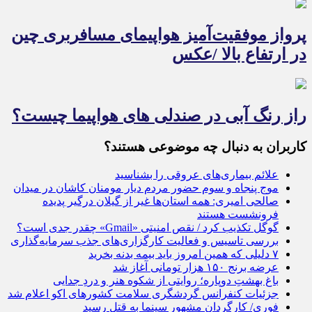
پرواز موفقیت‌آمیز هواپیمای مسافربری چین
در ارتفاع بالا /عکس
راز رنگ آبی در صندلی های هواپیما چیست؟
کاربران به دنبال چه موضوعی هستند؟
علائم بیماری‌های عروقی را بشناسید
موج پنجاه و سوم حضور مردم دیار مومنان کاشان در میدان
صالحی امیری: همه استان‌ها غیر از گیلان درگیر پدیده
فرونشست هستند
گوگل تکذیب کرد / نقص امنیتی «Gmail» چقدر جدی است؟
بررسی تاسیس و فعالیت کارگزاری‌های جذب سرمایه‌گذاری
۷ دلیلی که همین امروز باید بیمه بدنه بخرید
عرضه برنج ۱۵۰ هزار تومانی آغاز شد
باغ بهشتِ دوپاره؛ روایتی از شکوه هنر و دردِ جدایی
جزئیات کنفرانس گردشگری سلامت کشورهای اکو اعلام شد
فوری/ کارگردان مشهور سینما به قتل رسید