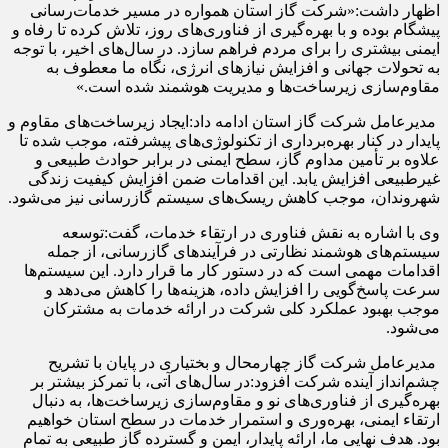
اظهار داشت:«شرکت گاز استان همواره در مسیر خدمات‌رسانی
پیشگام بوده و با بهره‌گیری از فناوری‌های روز، تلاش کرده تا رفاه و
ایمنی بیشتری را برای مردم فراهم سازد. در سال‌های اخیر، با توجه
به تحولات جهانی و افزایش نیازهای انرژی، نگاه ما معطوف به
مقاوم‌سازی زیرساخت‌ها و مدیریت هوشمند شده است.»
مدیرعامل شرکت گاز استان ادامه داد:ایجاد زیرساخت‌های مقاوم و
پایدار در کنار بهره‌برداری از تکنولوژی‌های پیشرفته، موجب شده تا
علاوه بر تأمین مداوم گاز، سطح ایمنی در برابر حوادث طبیعی و
غیرطبیعی افزایش یابد. این اقدامات ضمن افزایش کیفیت زندگی
شهروندان، موجب کاهش ریسک‌های سیستم گازرسانی نیز می‌شود.
وی با اشاره به نقش فناوری در ارتقاء خدمات، گفت:توسعه
سیستم‌های هوشمند نظارتی در فرآیندهای گازرسانی، از جمله
اقدامات مهمی است که در دستور کار ما قرار دارد. این سیستم‌ها
سرعت پاسخ‌گویی را افزایش داده، هزینه‌ها را کاهش می‌دهد و
موجب بهبود عملکرد کلی شرکت در ارائه خدمات به مشترکان
می‌شود.
مدیرعامل شرکت گاز چهارمحال و بختیاری در پایان با تشریح
چشم‌انداز آینده شرکت افزود:در سال‌های آتی، با تمرکز بیشتر بر
بهره‌گیری از فناوری‌های نو و مقاوم‌سازی زیرساخت‌ها، به دنبال
ارتقاء ایمنی، بهره‌وری و استمرار خدمات در سطح استان خواهیم
بود. هدف نهایی ما، ارائه پایدار، ایمن و گسترده گاز طبیعی به تمام