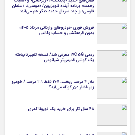
فصل‌های جدید «پایتخت»، «زیرخاکی» و «اسباب
زحمت» برنامه آینده تلویزیون/ «موسی»، «سلمان
فارسی» و چند سریال جدید دیگر هم می‌آیند
فروش فوری خودروهای وارداتی مرداد ۱۴۰۵؛
بدون قرعه‌کشی و حساب وکالتی
ردمی ۱۷C ۵G معرفی شد/ نسخه تغییرنام‌یافته
یک گوشی قدیمی‌تر شیائومی
دلار ۴ درصد ریخت، ۲۰۷ فقط ۲.۹ درصد / خودرو
زیر فشار دلار کوتاه می‌آید؟
۴۸ سال کار برای خرید یک تویوتا کمری