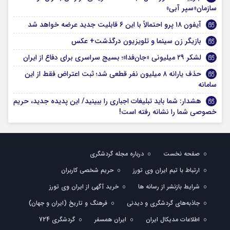
سازمان«سپر آبی»
آیفون ۱۸ پرو احتمالاً با این ۶ قابلیت جدید عرضه خواهد شد
بازیگر زن سینما و تلویزیون درگذشت+ عکس
لشکر ۲۹ میلیونی «جان‌فدا»؛ بسیج سراسری برای دفاع از ایران
حذف یارانه ۸ میلیون نفر قطعی شد؛ ثبت اعتراض فقط از این
سامانه
هشدار: شما باید تبلیغات اجباری را ببینید/ این پدیده جدید، حریم
خصوصی شما را نشانه رفته است!
صفحه نخست
درباره مجله گردشگری
ارتباط با تیم ایران وی تورز
حریم شخصی کاربران
شرایط بازنشر از رسانه ها
خرید آگهی از ایران وی تورز
جاذبه‌های گردشگری و دیدنی
فرهنگ و تاریخ (ایران و جهان)
اطلاعات مدیکال ایران
ایران همسفر
گردشگری 724