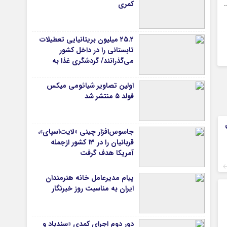
کمری
۲۵.۲ میلیون بریتانیایی تعطیلات
تابستانی را در داخل کشور
می‌گذرانند/ گردشگری غذا به
موتور جدید سفرهای داخلی
تبدیل شد
اولین تصاویر شیائومی میکس
فولد ۵ منتشر شد
جاسوس‌افزار چینی «لایت‌اسپای»،
قربانیان را در ۱۳ کشور ازجمله
آمریکا هدف گرفت
پیام مدیرعامل خانه هنرمندان
ایران به مناسبت روز خبرنگار
دور دوم اجرای کمدی «سندباد و