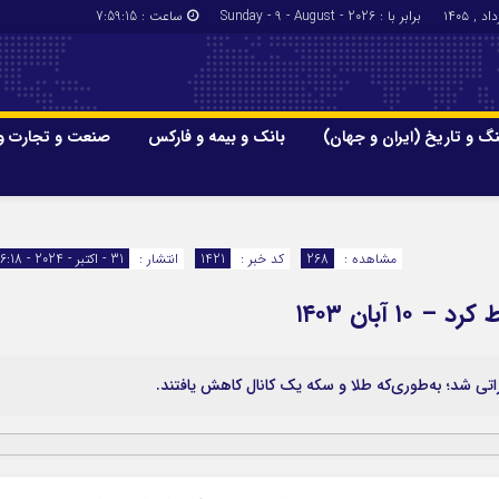
برابر با : Sunday - 9 - August - 2026
ساعت :
7:59:16
گ و تاریخ (ایران و جهان)
بانک و بیمه و فارکس
صنعت و تجارت و
جاذبه‌های
فرهنگ و تاریخ (ایران و جهان)
بانک و بیمه
گزارش‌های خبری میراث فرهنگی
ارزدیجیتال
مشاهده :
268
کد خبر :
1421
انتشار :
31 - اکتبر - 2024 - 16:18
ا و هتل‌ها و
سوغات و صنایع دستی
 آبان ۱۴۰۳
اتی شد؛ به‌طوری‌که طلا و سکه یک کانال کاهش یافتند.