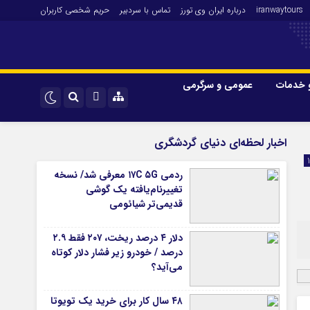
iranwaytours
درباره ایران وی تورز
تماس با سردبیر
حریم شخصی کاربران
 خدمات
عمومی و سرگرمی
 و فارکس
صنعت و تجارت و خدمات
اینستاگرام
اخبار لحظه‌ای دنیای گردشگری
فناوری
تلگرام
ردمی ۱۷C ۵G معرفی شد/ نسخه
اقتصاد گردشگری
تغییرنام‌یافته یک گوشی
خودرو
قدیمی‌تر شیائومی
کارآفرینی و بازاریابی
دلار ۴ درصد ریخت، ۲۰۷ فقط ۲.۹
درصد / خودرو زیر فشار دلار کوتاه
می‌آید؟
۴۸ سال کار برای خرید یک تویوتا