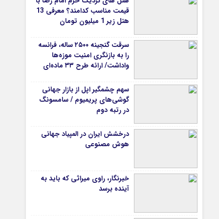
هتل های نزدیک حرم امام رضا با
قیمت مناسب کدامند؟ معرفی 13
هتل زیر 1 میلیون تومان
سرقت گنجینه ۲۵۰۰ ساله، فرانسه
را به بازنگری امنیت موزه‌ها
واداشت/ ارائه طرح ۳۳ ماده‌ای
برای صیانت از میراث‌فرهنگی
سهم چشمگیر اپل از بازار جهانی
گوشی‌های پریمیوم / سامسونگ
در رتبه دوم
درخشش ایران در المپیاد جهانی
هوش مصنوعی
خبرنگار، راوی میراثی که باید به
آینده برسد