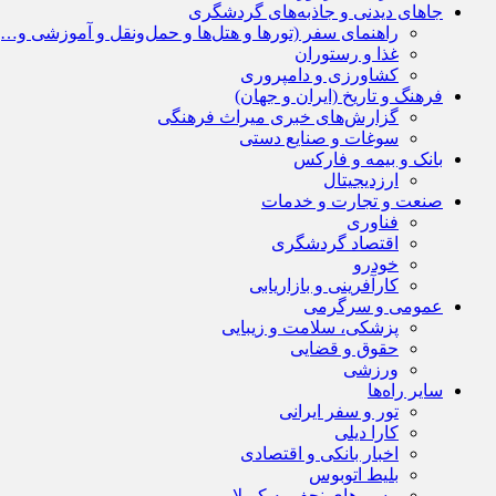
جاهای دیدنی و جاذبه‌های گردشگری
راهنمای سفر (تورها و هتل‌ها و حمل‌و‌نقل و آموزشی و…)
غذا و رستوران
کشاورزی و دامپروری
فرهنگ و تاریخ (ایران و جهان)
گزارش‌های خبری میراث فرهنگی
سوغات و صنایع دستی
بانک و بیمه و فارکس
ارزدیجیتال
صنعت و تجارت و خدمات
فناوری
اقتصاد گردشگری
خودرو
کارآفرینی و بازاریابی
عمومی و سرگرمی
پزشکی، سلامت و زیبایی
حقوق و قضایی
ورزشی
سایر راه‌ها
تور و سفر ایرانی
کارا دیلی
اخبار بانکی و اقتصادی
بلیط اتوبوس
مسیرهای نجف به کربلا