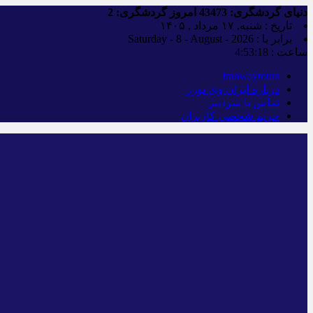
دنیای گردشگری:
43473
امروز گردشگری:
2
تاریخ : شنبه, ۱۷ مرداد , ۱۴۰۵
برابر با : Saturday - 8 - August - 2026
ساعت :
4:53:19
iranwaytours
درباره ایران وی تورز
تماس با سردبیر
حریم شخصی کاربران