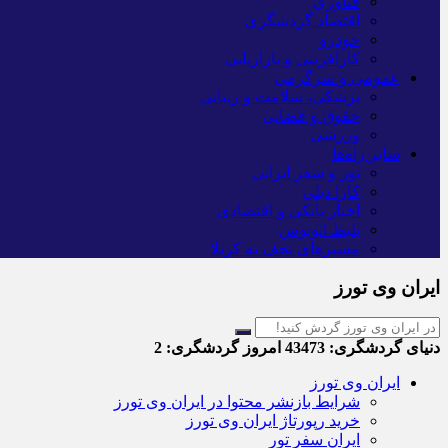
فناوری
اقتصاد گردشگری
خودرو
کارآفرینی و بازاریابی
عمومی و سرگرمی
پزشکی، سلامت و زیبایی
حقوق و قضایی
ورزشی
سایر راه‌ها
تور و سفر ایرانی
کارا دیلی
اخبار بانکی و اقتصادی
بلیط اتوبوس
مسیرهای نجف به کربلا
ایران وی تورز
دنیای گردشگری:
43473
امروز گردشگری:
2
ایران وی تورز
شرایط بازنشر محتوا در ایران وی تورز
خرید رپورتاژ ایران وی تورز
ایران سفر تور