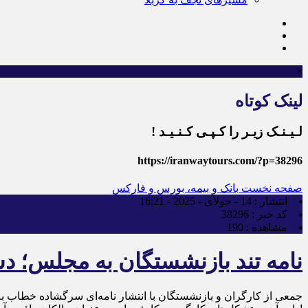
×
لینک کوتاه
لـیـنـک زیـر را کـپـی کـنـیـد !
https://iranwaytours.com/?p=38296
صفحه نخست
بانک و بیمه، بورس و فارکس
انتشار :
14 - جولای - 2025 - 16:21
کد خبر :
38296
مشاهده :
190
نامه تند بازنشستگان به مجلس؛ دس
جمعی از کارگران و بازنشستگان با انتشار نامه‌ای سرگشاده خطاب به