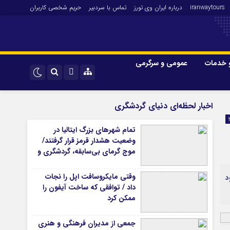
iranwaytours
درباره ایران وی تورز
تماس با سردبیر
حریم شخصی کاربران
 خدمات
عمومی و سرگرمی
 و فارکس
صنعت و تجارت و خدمات
اینستاگرام
اخبار لحظه‌ای دنیای گردشگری
فناوری
تلگرام
تمام شهرهای بزرگ ایتالیا در
اقتصاد گردشگری
وضعیت هشدار قرمز قرار گرفتند/
خودرو
موج گرمای بی‌سابقه، گردشگری و
زیرساخت‌های اروپا را تحت فشار
کارآفرینی و بازاریابی
قرار داد
وقتی مایکروسافت اپل را نجات
د
داد / توافقی که ساخت آیفون را
ممکن کرد
جمعی از مدیران فرهنگی و هنری