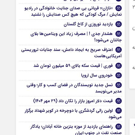
میع پول و رسیدن به مبلغ قانونی مورد نظر که ۲۵
«نازان»؛ قربانی بی صدای جنایت خانوادگی در رادیو
نمایش / مرگ کودکی که هیچ کس صدایش را نشنید
بازدید نوروزی از کاخ گلستان
ن
هشدار جدی ! | مصرف زیاد این ویتامین‌ها بلای
جانتان می‌شود!
له
اعتراف صریح به ایجاد داعش، سند جنایات تروریستی
آمریکایی‌هاست
فوری | قیمت سکه بالای ۵۹ میلیون تومان شد
هی به
خودروی سال اروپا
نسل جدید نویسندگان در فضای کسب ‌و کار؛ وقتی
مدیر می‌نویسد
قیمت دلار امروز بازار را تکان داد (۲۹ مهر ۱۴۰۴)
اولین رالی گردشگری با دوچرخه در کویر شهداد برگزار
می‌شود
راهنمای بازدید از موزه بنزین خانه آبادان؛ یادگار
صنعت نفت در جنوب ایران