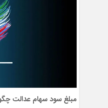
مبلغ سود سهام عدالت چگو