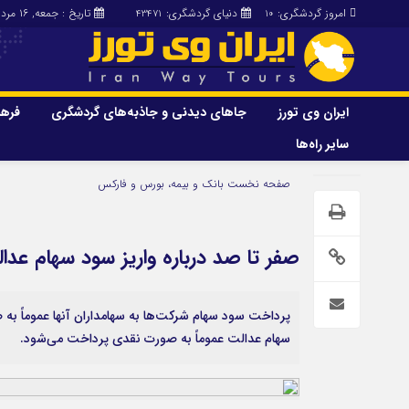
امروز گردشگری:
دنیای گردشگری:
تاریخ : جمعه, ۱۶ مرداد , ۱۴۰۵
43471
10
ایران وی تورز
جاهای دیدنی و جاذبه‌های گردشگری
فرهن
سایر راه‌ها
ایران وی تورز
جاهای دیدنی و 
صفحه نخست
بانک و بیمه، بورس و فارکس
گردشگری
شرایط بازنشر محتوا در ایران وی تورز
راهنمای سفر (توره
حمل‌و‌نقل و آموزشی و…)
خرید رپورتاژ ایران وی تورز
صفر تا صد درباره واریز سود سهام عد
غذا و رستوران
ایران سفر تور
کشاورزی و دامپروری
پرداخت سود سهام شرکت‌ها به سهامداران آنها عموماً به 
عمومی و سرگرمی
سایر راه‌ها
سهام عدالت عموماً به صورت نقدی پرداخت می‌شود.
پزشکی، سلامت و زیبایی
تور و سفر ایرانی
حقوق و قضایی
کارا دیلی