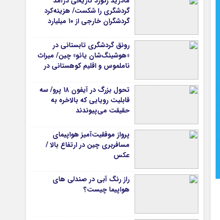
مادرید رکورد تاریخی درآمد
گردشگری را شکست/ هزینه‌کرد
گردشگران خارجی از ۱۰ میلیارد
یورو فراتر رفت
رونق گردشگری تابستانی در
«هوشینگ‌شان یائو» چین/ میراث
ناملموس و اقلیم کوهستانی در
کانون توجه گردشگران
تحول بزرگ در آیفون ۱۸ پرو/ سه
قابلیت رویایی که بالاخره به
حقیقت می‌پیوندند
پرواز موفقیت‌آمیز هواپیمای
مسافربری چین در ارتفاع بالا /
عکس
راز رنگ آبی در صندلی های
هواپیما چیست؟