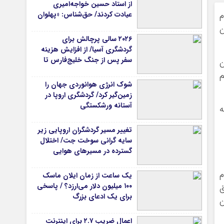
از استاد حسین خواجه‌امیری
عیادت کردند/ حق‌شناس: «پهلوان
م
آواز ایران» شایسته‌ترین توصیف
ن
برای استاد ایرج است
۲۰۲۶ سالی پرچالش برای
گردشگری آسیا/ از افزایش هزینه
سفر پس از جنگ خلیج‌فارس تا
ن
رقابت در شرق آسیا
ی از پرداخت سود سال ۱۴۰۲ هم
شوک انرژی هوانوردی جهان را
زمین‌گیر کرد/ گردشگری اروپا در
آستانه ورشکستگی
ه
تغییر مسیر گردشگران اروپایی زیر
سایه گرانی سوخت جت/ اختلال
گسترده در مسیرهای هوایی
م
یک ساعت از زمان ایلان ماسک
۱۰۰ میلیون دلار می‌ارزد؟ / پاسخی
ق
برای یک ادعای بزرگ
ن
اعمال ضریب ۲.۷ برای اینترنت