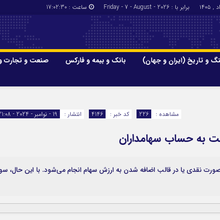
برابر با : Friday - 7 - August - 2026
ساعت :
17:02:31
گ و تاریخ (ایران و جهان)
بانک و بیمه و فارکس
صنعت و تجارت و
جاذبه‌های
فرهنگ و تاریخ (ایران و جهان)
بانک و بیمه
گزارش‌های خبری میراث فرهنگی
ارزدیجیتال
مشاهده :
226
کد خبر :
4146
انتشار :
19 - نوامبر - 2024 - 21:08
ا و هتل‌ها و
سوغات و صنایع دستی
الت به حساب سهامداران
صورت نقدی یا در قالب اضافه شدن به ارزش سهام انجام می‌شود. با این حال، سو