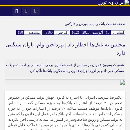
اینستاگرام
تلگرام
صفحه نخست
بانک و بیمه، بورس و فارکس
انتشار :
15 - آگوست - 2025 - 16:21
کد خبر :
43166
مشاهده :
190
مجلس به بانک‌ها اخطار داد | نپرداختن وام، تاوان سنگینی
دارد
عضو کمیسیون عمران در مجلس از عدم همکاری برخی بانک‌ها در پرداخت تسهیلات
مسکن خبر داد و بر لزوم اجرای قانون و پاسخگویی بانک‌ها تأکید کرد.
غلامرضا شریعتی اندراتی با اشاره به قانون جهش تولید مسکن در خصوص
تخصیص ۲۰ درصد از اعتبارات بانک‌ها به حوزه مسکن گفت: بر اساس
قانون، بانک‌ها موظف هستند سالانه ۲۰ درصد از اعتبارات خود را به حوزه
مسکن اختصاص دهند. متاسفانه، اکثر بانک‌ها در عمل این قانون را که منجر
به
تولید مسکن
و رونق ساخت‌وساز در کشور می‌شد به درستی اجرا نکردند.
در حالی که برخی بانک‌ها تا حدی با وجود موانع موجود عملکرد قابل قبولی