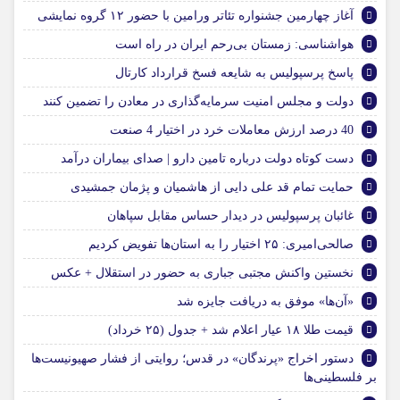
آغاز چهارمین جشنواره تئاتر ورامین با حضور ۱۲ گروه نمایشی
هواشناسی: زمستان بی‌رحم ایران در راه است
پاسخ پرسپولیس به شایعه فسخ قرارداد کارتال
دولت و مجلس امنیت سرمایه‌گذاری در معادن را تضمین کنند
40 درصد ارزش معاملات خرد در اختیار 4 صنعت
دست کوتاه دولت درباره تامین دارو | صدای بیماران درآمد
حمایت تمام قد علی دایی از هاشمیان و پژمان جمشیدی
غائبان پرسپولیس در دیدار حساس مقابل سپاهان
صالحی‌امیری: ۲۵ اختیار را به استان‌ها تفویض کردیم
نخستین واکنش مجتبی جباری به حضور در استقلال + عکس
«آن‌ها» موفق به دریافت جایزه شد
قیمت طلا ۱۸ عیار اعلام شد + جدول (۲۵ خرداد)
دستور اخراج «پرندگان» در قدس؛ روایتی از فشار صهیونیست‌ها
بر فلسطینی‌ها