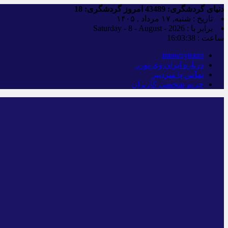
دنیای گردشگری:
43489
امروز گردشگری:
18
تاریخ : شنبه, ۱۷ مرداد , ۱۴۰۵
برابر با : Saturday - 8 - August - 2026
ساعت :
16:03:39
iranwaytours
درباره ایران وی تورز
تماس با سردبیر
حریم شخصی کاربران