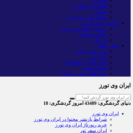
فناوری
اقتصاد گردشگری
خودرو
کارآفرینی و بازاریابی
عمومی و سرگرمی
پزشکی، سلامت و زیبایی
حقوق و قضایی
ورزشی
سایر راه‌ها
تور و سفر ایرانی
کارا دیلی
اخبار بانکی و اقتصادی
بلیط اتوبوس
مسیرهای نجف به کربلا
ایران وی تورز
دنیای گردشگری:
43489
امروز گردشگری:
18
ایران وی تورز
شرایط بازنشر محتوا در ایران وی تورز
خرید رپورتاژ ایران وی تورز
ایران سفر تور