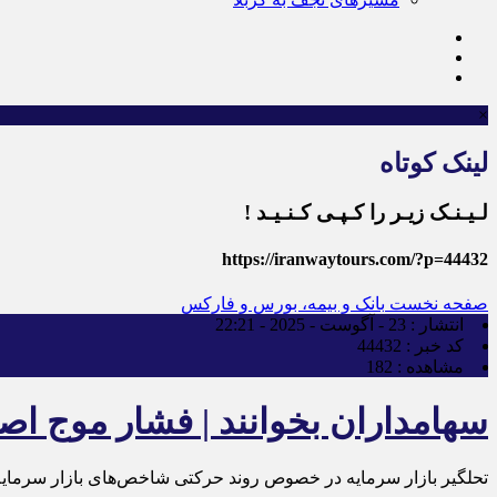
×
لینک کوتاه
لـیـنـک زیـر را کـپـی کـنـیـد !
https://iranwaytours.com/?p=44432
صفحه نخست
بانک و بیمه، بورس و فارکس
انتشار :
23 - آگوست - 2025 - 22:21
کد خبر :
44432
مشاهده :
182
سهامداران بخوانند | فشار موج ا
تحلگیر بازار سرمایه در خصوص روند حرکتی شاخص‌های بازار سرمایه 