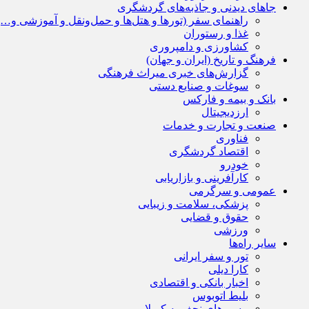
جاهای دیدنی و جاذبه‌های گردشگری
راهنمای سفر (تورها و هتل‌ها و حمل‌و‌نقل و آموزشی و…)
غذا و رستوران
کشاورزی و دامپروری
فرهنگ و تاریخ (ایران و جهان)
گزارش‌های خبری میراث فرهنگی
سوغات و صنایع دستی
بانک و بیمه و فارکس
ارزدیجیتال
صنعت و تجارت و خدمات
فناوری
اقتصاد گردشگری
خودرو
کارآفرینی و بازاریابی
عمومی و سرگرمی
پزشکی، سلامت و زیبایی
حقوق و قضایی
ورزشی
سایر راه‌ها
تور و سفر ایرانی
کارا دیلی
اخبار بانکی و اقتصادی
بلیط اتوبوس
مسیرهای نجف به کربلا