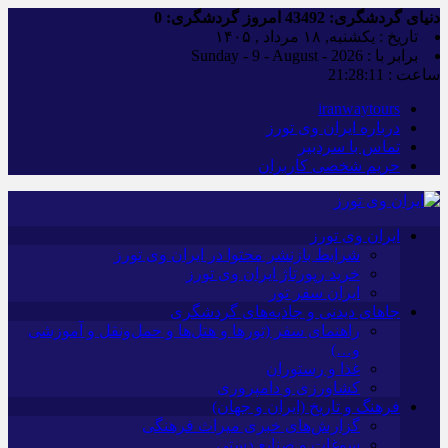
دنیای گردشگری:
43492
امروز گردشگری:
0
تاریخ : یکشنبه, ۱۸ مرداد , ۱۴۰۵
برابر با : Sunday - 9 - August - 2026
ساعت :
21:28:12
iranwaytours
درباره ایران وی تورز
تماس با سردبیر
حریم شخصی کاربران
ایران وی تورز
شرایط بازنشر محتوا در ایران وی تورز
خرید رپورتاژ ایران وی تورز
ایران سفر تور
جاهای دیدنی و جاذبه‌های گردشگری
راهنمای سفر (تورها و هتل‌ها و حمل‌و‌نقل و آموزشی
و…)
غذا و رستوران
کشاورزی و دامپروری
فرهنگ و تاریخ (ایران و جهان)
گزارش‌های خبری میراث فرهنگی
سوغات و صنایع دستی