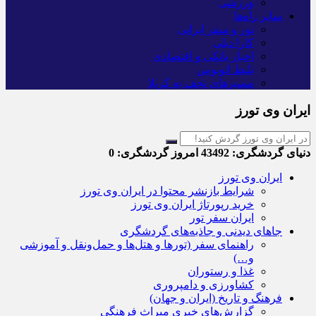
ورزشی
سایر راه‌ها
تور و سفر ایرانی
کارا دیلی
اخبار بانکی و اقتصادی
بلیط اتوبوس
مسیرهای نجف به کربلا
ایران وی تورز
دنیای گردشگری:
43492
امروز گردشگری:
0
ایران وی تورز
شرایط بازنشر محتوا در ایران وی تورز
خرید رپورتاژ ایران وی تورز
ایران سفر تور
جاهای دیدنی و جاذبه‌های گردشگری
راهنمای سفر (تورها و هتل‌ها و حمل‌و‌نقل و آموزشی
و…)
غذا و رستوران
کشاورزی و دامپروری
فرهنگ و تاریخ (ایران و جهان)
گزارش‌های خبری میراث فرهنگی