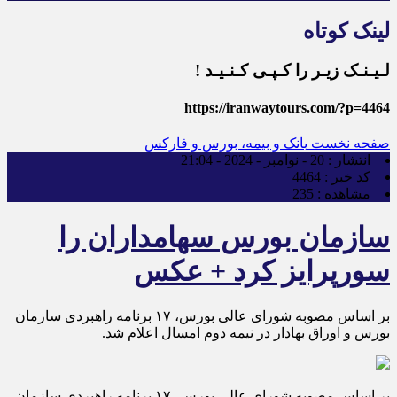
لینک کوتاه
لـیـنـک زیـر را کـپـی کـنـیـد !
https://iranwaytours.com/?p=4464
صفحه نخست
بانک و بیمه، بورس و فارکس
انتشار :
20 - نوامبر - 2024 - 21:04
کد خبر :
4464
مشاهده :
235
سازمان بورس سهامداران را
سورپرایز کرد + عکس
بر اساس مصوبه شورای عالی بورس، ۱۷ برنامه‌ راهبردی سازمان
بورس و اوراق بهادار در نیمه دوم امسال اعلام شد.
بر اساس مصوبه شورای عالی بورس، ۱۷ برنامه‌ راهبردی سازمان