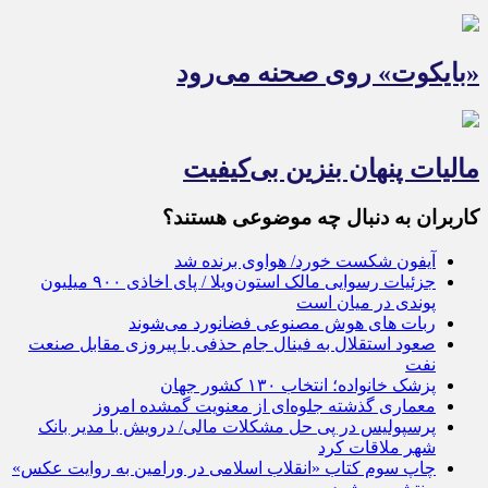
«بایکوت» روی صحنه می‌رود
مالیات پنهان بنزین بی‌کیفیت
کاربران به دنبال چه موضوعی هستند؟
آیفون شکست خورد/ هواوی برنده شد
جزئیات رسوایی مالک استون‌ویلا / پای اخاذی ۹۰۰ میلیون
پوندی در میان است
ربات‌ های هوش مصنوعی فضانورد می‌شوند
صعود استقلال به فینال جام حذفی با پیروزی مقابل صنعت
نفت
پزشک خانواده؛ انتخاب ۱۳۰ کشور جهان
معماری گذشته جلوه‌ای از معنویت گمشده امروز
پرسپولیس در پی حل مشکلات مالی/ درویش با مدیر بانک
شهر ملاقات کرد
چاپ سوم کتاب «انقلاب اسلامی در ورامین به روایت عکس»