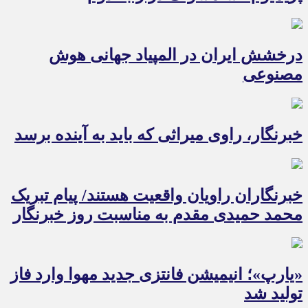
درخشش ایران در المپیاد جهانی هوش
مصنوعی
خبرنگار، راوی میراثی که باید به آینده برسد
خبرنگاران راویان واقعیت هستند/ پیام تبریک
محمد حمیدی مقدم به مناسبت روز خبرنگار
«یارپ»؛ انیمیشن فانتزی جدید مهوا وارد فاز
تولید شد