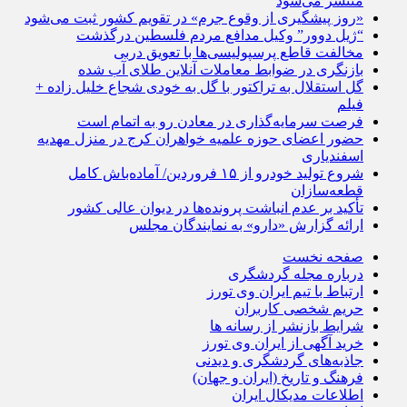
منتشر می‌شود
«روز پیشگیری از وقوع جرم» در تقویم کشور ثبت می‌شود
“ژیل دوور” وکیل مدافع مردم فلسطین درگذشت
مخالفت قاطع پرسپولیسی‌ها با تعویق دربی
بازنگری در ضوابط معاملات آنلاین طلای آب شده
گل استقلال به تراکتور با گل به خودی شجاع خلیل زاده +
فیلم
فرصت سرمایه‌گذاری در معادن رو به اتمام است
حضور اعضای حوزه علمیه خواهران کرج در منزل مهدیه
اسفندیاری
شروع تولید خودرو از ۱۵ فروردین/ آماده‌باش کامل
قطعه‌سازان
تأکید بر عدم انباشت پرونده‌ها در دیوان عالی کشور
ارائه گزارش «دارو» به نمایندگان مجلس
صفحه نخست
درباره مجله گردشگری
ارتباط با تیم ایران وی تورز
حریم شخصی کاربران
شرایط بازنشر از رسانه ها
خرید آگهی از ایران وی تورز
جاذبه‌های گردشگری و دیدنی
فرهنگ و تاریخ (ایران و جهان)
اطلاعات مدیکال ایران