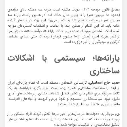
مطابق قانون بودجه ۱۴۰۴، دولت مکلف است یارانه سه دهک بالای درآمدی
(حدود ۱۸ میلیون نفر) را تا پایان سال حذف کند. در همین راستا، یارانه سه
میلیون نفر در مردادماه قطع شد و انتظار می‌رود این روند در ماه‌های آینده
ادامه یابد. اما این اقدام از همان ابتدا با ابهامات و انتقادات گسترده‌ای مواجه
شده است. شاخص مورد استفاده برای حذف یارانه‌ها، درآمد ماهانه خانوار پس
از کسر هزینه اجاره (بیش از ۱۰ میلیون تومان) بوده که حتی صدای اعتراض
کارگران و مزدبگیران را نیز درآورده است.
یارانه‌ها؛ سیستمی با اشکالات
ساختاری
حمید حاج اسماعیلی
، کارشناس اقتصادی، معتقد است که نظام یارانه‌ای ایران
از ابتدا با مشکلات ساختاری همراه بوده است. او می‌گوید: «یارانه‌ها به یک
کلاف سردرگم برای نظام مالی کشور تبدیل شده‌اند. فقدان زیرساخت‌های آماری
دقیق، نبود سیاست‌گذاری منسجم و نفوذ برخی گروه‌ها و نهادهای قدرتمند،
مانع از اجرای عادلانه این طرح شده است.»
وی می‌افزاید: «دولت‌ها در سال‌های اخیر بارها تلاش کردند افراد متمکن را از
چرخه یارانه حذف کنند، اما این اقدامات به دلیل ضعف داده‌ها و شاخص‌های
نادقیق دهک‌بندی، با شکست مواجه شده‌اند.»