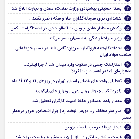
بسته حمایتی پیشنهادی وزارت صنعت، معدن و تجارت ابلاغ شد
هشداری برای سرمایه‌گذاران طلا و سکه ؛ ضرر نکنید !
واکنش معنادار هادی چوپان به آنفالو شدن در اینستاگرام+ عکس
وزیر میراث‌فرهنگی به اصفهان سفر می‌کند
احداث کارخانه فروآلیاژ شیروان؛ گامی بلند در مسیر خودکفایی
صنعت فولاد ایران
استارلینک چینی در سکوت وارد میدان شد / چرا اینترنت
ماهواره‌ای اینقدر اهمیت پیدا کرد؟
تعطیلی واحدهای قضایی استان تهران در روزهای ۲۱ و ۲۲ آذرماه
رکوردشکنی جنجالی و پی‌در‌پی رمزارز هایپرلیکویید
معدن بلده به‌منظور حفظ امنیت کارگران تعطیل شد
دلار ساز مخالف زد، بورس لبخند زد | بازار اقتصادی امروز در مدار
تغییر
دیدار دونالد ترامپ با جف بزوس
قیمت خفاش خانگی در بازار | لانه خفاش هم قیمت پراید شد