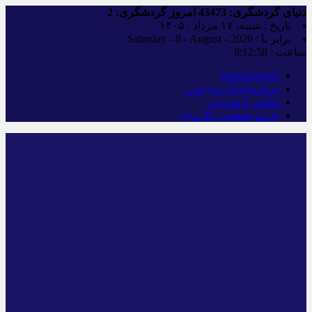
دنیای گردشگری:
43473
امروز گردشگری:
2
تاریخ : شنبه, ۱۷ مرداد , ۱۴۰۵
برابر با : Saturday - 8 - August - 2026
ساعت :
8:12:59
iranwaytours
درباره ایران وی تورز
تماس با سردبیر
حریم شخصی کاربران