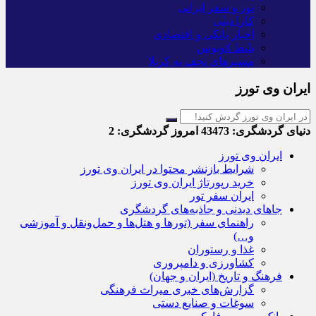
تور و سفر ایرانی
کارا دیلی
اخبار بانکی و اقتصادی
بلیط اتوبوس
مسیرهای نجف به کربلا
ایران وی تورز
دنیای گردشگری:
43473
امروز گردشگری:
2
ایران وی تورز
شرایط بازنشر محتوا در ایران وی تورز
خرید رپورتاژ ایران وی تورز
ایران سفر تور
جاهای دیدنی و جاذبه‌های گردشگری
راهنمای سفر (تورها و هتل‌ها و حمل‌و‌نقل و آموزشی
و…)
غذا و رستوران
کشاورزی و دامپروری
فرهنگ و تاریخ (ایران و جهان)
گزارش‌های خبری میراث فرهنگی
سوغات و صنایع دستی