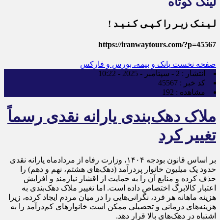
لینک کوتاه
لـیـنـک زیـر را کـپـی کـنـیـد !
https://iranwaytours.com/?p=45567
صفحه نخست
بانک و بیمه، بورس و فارکس
انتشار :
2 - سپتامبر - 2025 - 10:22
کد خبر :
45567
مشاهده :
192
ملاک دهک‌بندی یارانه نقدی رسماً
تغییر کرد
بر اساس قانون بودجه ۱۴۰۴، وزارت رفاه از مردادماه یارانه نقدی
حدود یک میلیون خانوار پردرآمد (دهک‌های هشتم، نهم و دهم) را
حذف کرده و منابع آن را به حمایت از اقشار نیازمند و افزایش
اعتبار کالابرگ اختصاص داده است. اما تغییر ملاک دهک‌بندی به
هزینه ماهانه هر فرد، نگرانی‌هایی را در میان مردم ایجاد کرده، زیرا
هزینه‌های درمانی و تحصیلی ممکن است خانوارهای کم‌درآمد را به
اشتباه در دهک‌های بالا قرار دهد.