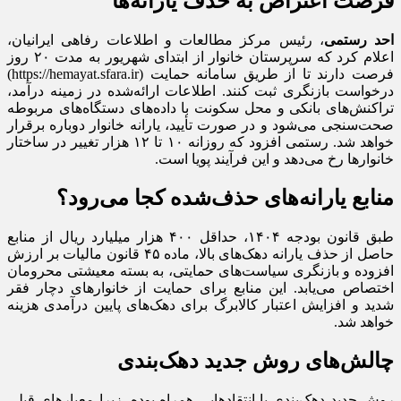
فرصت اعتراض به حذف یارانه‌ها
احد رستمی
، رئیس مرکز مطالعات و اطلاعات رفاهی ایرانیان،
اعلام کرد که سرپرستان خانوار از ابتدای شهریور به مدت ۲۰ روز
فرصت دارند تا از طریق سامانه حمایت (https://hemayat.sfara.ir)
درخواست بازنگری ثبت کنند. اطلاعات ارائه‌شده در زمینه درآمد،
تراکنش‌های بانکی و محل سکونت با داده‌های دستگاه‌های مربوطه
صحت‌سنجی می‌شود و در صورت تأیید، یارانه خانوار دوباره برقرار
خواهد شد. رستمی افزود که روزانه ۱۰ تا ۱۲ هزار تغییر در ساختار
خانوارها رخ می‌دهد و این فرآیند پویا است.
منابع یارانه‌های حذف‌شده کجا می‌رود؟
طبق قانون بودجه ۱۴۰۴، حداقل ۴۰۰ هزار میلیارد ریال از منابع
حاصل از حذف یارانه دهک‌های بالا، ماده ۴۵ قانون مالیات بر ارزش
افزوده و بازنگری سیاست‌های حمایتی، به بسته معیشتی محرومان
اختصاص می‌یابد. این منابع برای حمایت از خانوارهای دچار فقر
شدید و افزایش اعتبار کالابرگ برای دهک‌های پایین درآمدی هزینه
خواهد شد.
چالش‌های روش جدید دهک‌بندی
روش جدید دهک‌بندی با انتقادهایی همراه بوده، زیرا معیارهای قبلی