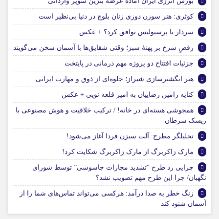
بورس انرژی ایران آماده عرضه بنزین سوپر وارداتی
کوثری: هنر سوزن دوزی زنان بلوچ در دنیا بی‌نظیر است
سردار با پرسپولیس توافق کرد؟ + عکس
رقصِ سرخ بر پهنهٔ سبز؛ وقتی شقایق‌ها با آسمان سخن می‌گویند
جزئیات افتتاح دو پروژه مهم درمانی در پایتخت
هنر انگشترسازی شیراز؛ جلوه‌ای از ذوق و مهارت ایرانی
کنایه رامین رضاییان به امیر قلعه نویی + عکس
همجوشی هسته‌ای در خانه! / ترکیب خلاقیت و هوش مصنوعی با
ریسک سرطان
تحلیلگر مطرح: آلت سیزن فردا آغاز می‌شود!
مارک زاکربرگ از مارک زاکربرگ شکایت کرد!
چرایی رد طرح “تشدید مجازات جاسوسی” توسط شورای
نگهبان/ چرا این طرح مهم تصویب نشد؟
زنگ خطر به صدا درآمد: هرکسی می‌تواند تماس‌های شما را از
آسمان شنود کند