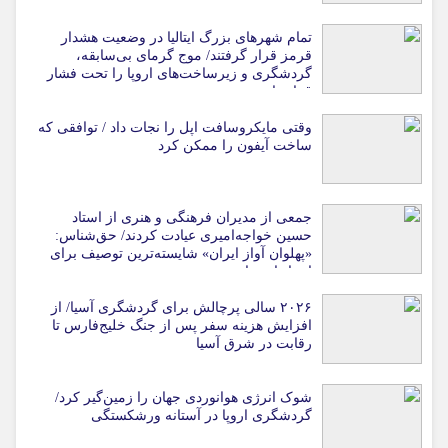
تمام شهرهای بزرگ ایتالیا در وضعیت هشدار
قرمز قرار گرفتند/ موج گرمای بی‌سابقه،
گردشگری و زیرساخت‌های اروپا را تحت فشار
قرار داد
وقتی مایکروسافت اپل را نجات داد / توافقی که
ساخت آیفون را ممکن کرد
جمعی از مدیران فرهنگی و هنری از استاد
حسین خواجه‌امیری عیادت کردند/ حق‌شناس:
«پهلوان آواز ایران» شایسته‌ترین توصیف برای
استاد ایرج است
۲۰۲۶ سالی پرچالش برای گردشگری آسیا/ از
افزایش هزینه سفر پس از جنگ خلیج‌فارس تا
رقابت در شرق آسیا
شوک انرژی هوانوردی جهان را زمین‌گیر کرد/
گردشگری اروپا در آستانه ورشکستگی