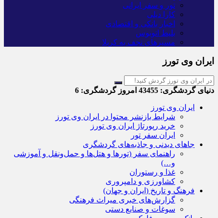
تور و سفر ایرانی
کارا دیلی
اخبار بانکی و اقتصادی
بلیط اتوبوس
مسیرهای نجف به کربلا
ایران وی تورز
دنیای گردشگری:
43455
امروز گردشگری:
6
ایران وی تورز
شرایط بازنشر محتوا در ایران وی تورز
خرید رپورتاژ ایران وی تورز
ایران سفر تور
جاهای دیدنی و جاذبه‌های گردشگری
راهنمای سفر (تورها و هتل‌ها و حمل‌و‌نقل و آموزشی
و…)
غذا و رستوران
کشاورزی و دامپروری
فرهنگ و تاریخ (ایران و جهان)
گزارش‌های خبری میراث فرهنگی
سوغات و صنایع دستی