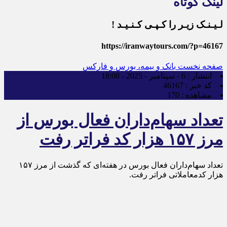
لینک کوتاه
لـیـنـک زیـر را کـپـی کـنـیـد !
https://iranwaytours.com/?p=46167
صفحه نخست
بانک و بیمه، بورس و فارکس
انتشار :
6 - سپتامبر - 2025 - 18:08
کد خبر :
46167
مشاهده :
170
تعداد سهام‌داران فعال بورس از
مرز ۱۵۷ هزار کد فراتر رفت
تعداد سهام‌داران فعال بورس در هفته‌ای که گذشت از مرز ۱۵۷
هزار کدمعاملاتی فراتر رفت.