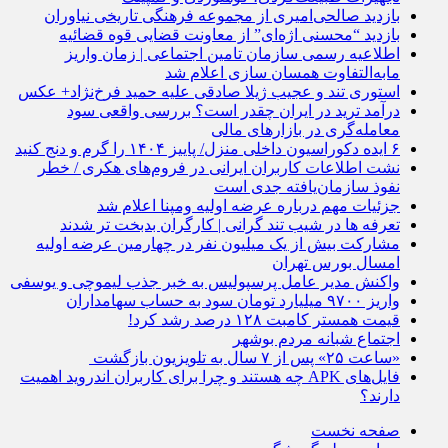
بازدید صالحی‌امیری از مجموعه فرهنگی تاریخی نیاوران
بازدید “محسنی اژه‌ای” از معاونت قضایی قوه قضائیه
اطلاعیه رسمی سازمان تامین اجتماعی | زمان واریز
مابه‌التفاوت همسان سازی اعلام شد
استوری تند و عجیب ژیلا صادقی علیه حمید فرخ‌نژاد+ عکس
درآمد ترید در ایران چقدر است؟ بررسی واقعی سود
معامله‌گری در بازارهای مالی
۶ ایده دکوراسیون داخلی منزل/ پاییز ۱۴۰۴ را گرم و دنج کنید
نشت اطلاعات کاربران ایرانی در فروم‌های هکری / خطر
نفوذ سازمان‌یافته جدی است
جزئیات مهم درباره عرضه اولیه ومپنا اعلام شد
تعرفه ها در شیب تند گرانی | کارگران بدبخت تر شدند
مشارکت بیش از یک میلیون نفر در چهارمین عرضه اولیه
امسال بورس تهران
واکنش مدیر عامل پرسپولیس به خبر جذب لیموچی و یوسفی
واریز ۹۷۰۰ میلیارد تومان سود به حساب سهامداران
قیمت همستر کامبت ۱۲۸ درصد رشد کرد!
اجتماع شبانه مردم بوشهر
«ساعت ۲۵» پس از ۷ سال به تلویزیون بازگشت
فایل‌های APK چه هستند و چرا برای کاربران اندروید اهمیت
دارند؟
صفحه نخست