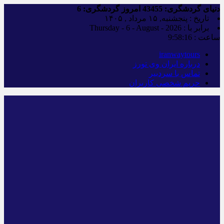
دنیای گردشگری:
43455
امروز گردشگری:
6
تاریخ : پنجشنبه, ۱۵ مرداد , ۱۴۰۵
برابر با : Thursday - 6 - August - 2026
ساعت :
9:58:17
iranwaytours
درباره ایران وی تورز
تماس با سردبیر
حریم شخصی کاربران