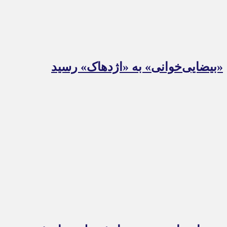
«بیضایی‌خوانی» به «اژدهاک» رسید