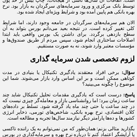
است. اتفاقات آن سال‌ها ناشی از هیجانات، چاپ بیش از حد پول
توسط بانک مرکزی و ورود سرمایه‌های سرگردان به بازار بود. نرخ
بهره بانکی هم پایین آمده بود و شرایط ویژه‌ای ایجاد شده بود.
الان هم سرمایه‌های سرگردان در جامعه وجود دارند، اما شرایط
کلی تغییر کرده است. در نتیجه بعید می‌دانم بورس بتواند به آن
سطح بازدهی برگردد. برای داشتن یک بورس واقعی باید ابتدا
اصلاحات ساختاری انجام شود، سپس مردم از طریق صندوق‌ها و
مؤسسات معتبر وارد شوند، نه به صورت مستقیم.
لزوم تخصصی شدن سرمایه‌ گذاری
سؤال:
برخی افراد معتقدند یادگیری تکنیکال یا بنیادی در مدت
کوتاهی ممکن است و بر این اساس وارد بازار می‌شوند. شما این
موضوع را چگونه می‌بینید؟
پاسخ:
درست است که یادگیری مقدمات تحلیل تکنیکال شاید چند
ساعت زمان ببرد؛ اما روانشناسی بازار و معامله‌گر چیزی نیست که
در چند ساعت یا حتی چند ماه یاد گرفته شود. تسلط بر داده‌های
کلان اقتصادی، نرخ بهره بانکی، شاخص‌های تورمی، ذخایر انرژی
کشورها و ده‌ها پارامتر دیگر نیازمند سال‌ها تجربه و مطالعه است.
بگذارید مثالی بزنم: همان‌طور که من نمی‌توانم به یک راننده تاکسی
یا آرایشگر اعتماد کنم تا درباره نرخ بهره و سرمایه‌گذاری در بورس