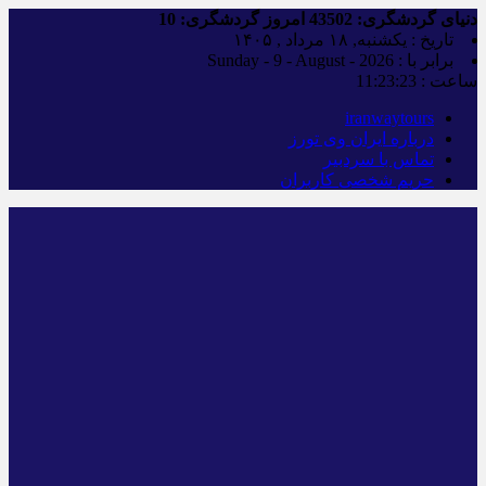
دنیای گردشگری:
43502
امروز گردشگری:
10
تاریخ : یکشنبه, ۱۸ مرداد , ۱۴۰۵
برابر با : Sunday - 9 - August - 2026
ساعت :
11:23:24
iranwaytours
درباره ایران وی تورز
تماس با سردبیر
حریم شخصی کاربران