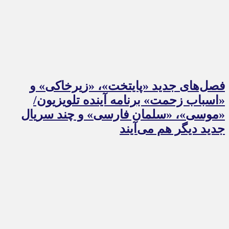
فصل‌های جدید «پایتخت»، «زیرخاکی» و
«اسباب زحمت» برنامه آینده تلویزیون/
«موسی»، «سلمان فارسی» و چند سریال
جدید دیگر هم می‌آیند