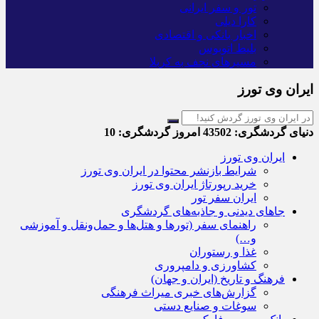
تور و سفر ایرانی
کارا دیلی
اخبار بانکی و اقتصادی
بلیط اتوبوس
مسیرهای نجف به کربلا
ایران وی تورز
دنیای گردشگری:
43502
امروز گردشگری:
10
ایران وی تورز
شرایط بازنشر محتوا در ایران وی تورز
خرید رپورتاژ ایران وی تورز
ایران سفر تور
جاهای دیدنی و جاذبه‌های گردشگری
راهنمای سفر (تورها و هتل‌ها و حمل‌و‌نقل و آموزشی
و…)
غذا و رستوران
کشاورزی و دامپروری
فرهنگ و تاریخ (ایران و جهان)
گزارش‌های خبری میراث فرهنگی
سوغات و صنایع دستی