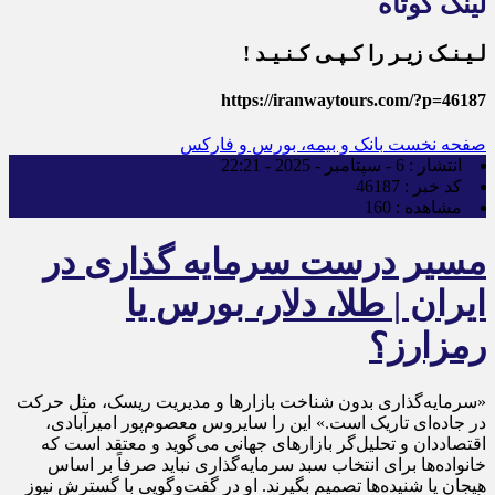
لینک کوتاه
لـیـنـک زیـر را کـپـی کـنـیـد !
https://iranwaytours.com/?p=46187
صفحه نخست
بانک و بیمه، بورس و فارکس
انتشار :
6 - سپتامبر - 2025 - 22:21
کد خبر :
46187
مشاهده :
160
مسیر درست سرمایه‌ گذاری در
ایران | طلا، دلار، بورس یا
رمزارز؟
«سرمایه‌گذاری بدون شناخت بازارها و مدیریت ریسک، مثل حرکت
در جاده‌ای تاریک است.» این را سایروس معصوم‌پور امیرآبادی،
اقتصاددان و تحلیل‌گر بازارهای جهانی می‌گوید و معتقد است که
خانواده‌ها برای انتخاب سبد سرمایه‌گذاری نباید صرفاً بر اساس
هیجان یا شنیده‌ها تصمیم بگیرند. او در گفت‌وگویی با گسترش نیوز