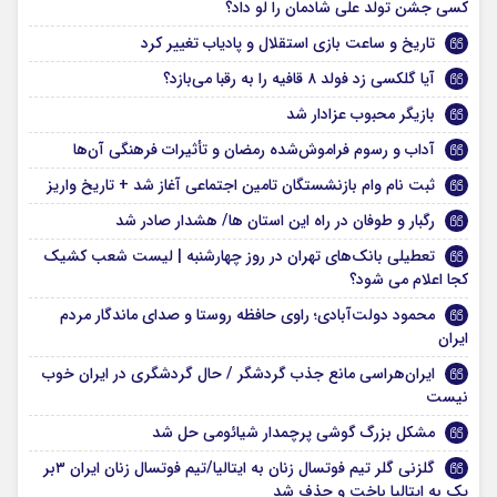
کسی جشن تولد علی شادمان را لو داد؟
تاریخ و ساعت بازی استقلال و پادیاب تغییر کرد
آیا گلکسی زد فولد ۸ قافیه را به رقبا می‌بازد؟
بازیگر محبوب عزادار شد
آداب و رسوم فراموش‌شده رمضان و تأثیرات فرهنگی آن‌ها
ثبت نام وام بازنشستگان تامین اجتماعی آغاز شد + تاریخ واریز
رگبار و طوفان در راه این استان ها/ هشدار صادر شد
تعطیلی بانک‌های تهران در روز چهارشنبه | لیست شعب کشیک
کجا اعلام می شود؟
محمود دولت‌آبادی؛ راوی حافظه روستا و صدای ماندگار مردم
ایران
ایران‌هراسی مانع جذب گردشگر / حال گردشگری در ایران خوب
نیست
مشکل بزرگ گوشی پرچمدار شیائومی حل شد
گلزنی گلر تیم فوتسال زنان به ایتالیا/تیم فوتسال زنان ایران ۳بر
یک به ایتالیا باخت و حذف شد