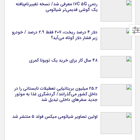
ردمی ۱۷C ۵G معرفی شد/ نسخه تغییرنام‌یافته
یک گوشی قدیمی‌تر شیائومی
دلار ۴ درصد ریخت، ۲۰۷ فقط ۲.۹ درصد / خودرو
زیر فشار دلار کوتاه می‌آید؟
۴۸ سال کار برای خرید یک تویوتا کمری
۲۵.۲ میلیون بریتانیایی تعطیلات تابستانی را در
داخل کشور می‌گذرانند/ گردشگری غذا به موتور
جدید سفرهای داخلی تبدیل شد
اولین تصاویر شیائومی میکس فولد ۵ منتشر شد