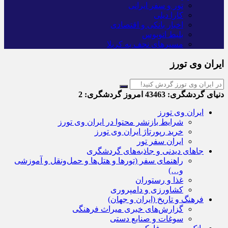
تور و سفر ایرانی
کارا دیلی
اخبار بانکی و اقتصادی
بلیط اتوبوس
مسیرهای نجف به کربلا
ایران وی تورز
دنیای گردشگری:
43463
امروز گردشگری:
2
ایران وی تورز
شرایط بازنشر محتوا در ایران وی تورز
خرید رپورتاژ ایران وی تورز
ایران سفر تور
جاهای دیدنی و جاذبه‌های گردشگری
راهنمای سفر (تورها و هتل‌ها و حمل‌و‌نقل و آموزشی
و…)
غذا و رستوران
کشاورزی و دامپروری
فرهنگ و تاریخ (ایران و جهان)
گزارش‌های خبری میراث فرهنگی
سوغات و صنایع دستی