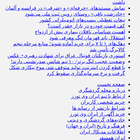
داشت
نمایش مستندهای «حرفه‌ای» و «شرقی» در فرانسه و آلمان
«چادرشب بافی» روستای رویین ثبت ملی می‌شود
تبعات تعطیلی پیست‌های اتومبیلرانی کشور
کف قیمت خودرو در بازار چقدر است؟
اهمیت شناسایی ناقلان بیماری پیش از ازدواج
استقلال باید قهرمان لیگ معرفی شود
دهک‌های ۱ تا ۷ برای خرید آماده شوند؛ منابع مرحله پنجم
کالابرگ تأمین شد
استوری بازیکنان فوتبال عراق برای شهادت رهبری+ عکس
وضعیت عجیب لیگ برتر/ ۱۰ تیم شانس صدرنشینی دارند!
با قطع کردن اینترنت، تولید متوقف شد، موج بیکاری شکل
گرفت و نرخ سرمایه‌گذاری سقوط کرد
صفحه نخست
درباره مجله گردشگری
ارتباط با تیم ایران وی تورز
حریم شخصی کاربران
شرایط بازنشر از رسانه ها
خرید آگهی از ایران وی تورز
جاذبه‌های گردشگری و دیدنی
فرهنگ و تاریخ (ایران و جهان)
اطلاعات مدیکال ایران
ایران همسفر