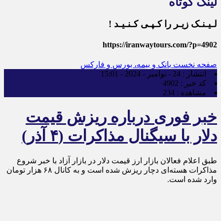
لینک کوتاه
لـیـنـک زیـر را کـپـی کـنـیـد !
https://iranwaytours.com/?p=4902
صفحه نخست
بانک و بیمه، بورس و فارکس
انتشار :
24 - نوامبر - 2024 - 15:01
کد خبر :
4902
مشاهده :
234
خبر فوری درباره ریزش قیمت
دلار با سیگنال مذاکرات (۴ آذر)
طبق اعلام فعالان بازار ارز قیمت دلار در بازار آزاد با خبر شروع
مذاکرات هسته‌ای دچار ریزش شده است و به کانال ۶۸ هزار تومان
وارد شده است.