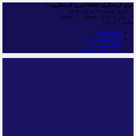
دنیای گردشگری:
43463
امروز گردشگری:
2
تاریخ : جمعه, ۱۶ مرداد , ۱۴۰۵
برابر با : Friday - 7 - August - 2026
ساعت :
5:52:52
iranwaytours
درباره ایران وی تورز
تماس با سردبیر
حریم شخصی کاربران