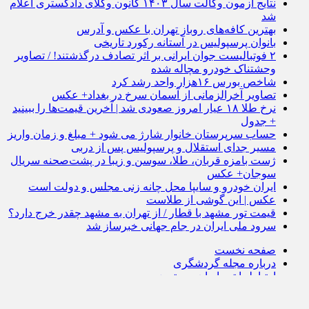
نتایج آزمون وکالت سال ۱۴۰۳ کانون وکلای دادگستری اعلام
شد
بهترین کافه‌های روباز تهران با عکس و آدرس
بانوان پرسپولیس در آستانه رکورد تاریخی
۲ فوتبالیست جوان ایرانی بر اثر تصادف درگذشتند! / تصاویر
وحشتناک خودرو مچاله شده
شاخص بورس ۱۶هزار واحد رشد کرد
تصاویر آخرالزمانی از آسمان سرخ در بغداد+ عکس
نرخ طلا ۱۸ عیار امروز صعودی شد | آخرین قیمت‌ها را ببینید
+ جدول
حساب سرپرستان خانوار شارژ می شود + مبلغ و زمان واریز
مسیر جدای استقلال و پرسپولیس پس از دربی
ژست بامزه قربان، طلا، سوسن و زیبا در پشت‌صحنه سریال
سوجان+ عکس
ایران خودرو و سایپا محل چانه زنی مجلس و دولت است
عکس | این گوشی از طلاست
قیمت تور مشهد با قطار / از تهران به مشهد چقدر خرج دارد؟
سرود ملی ایران در جام جهانی خبرساز شد
صفحه نخست
درباره مجله گردشگری
ارتباط با تیم ایران وی تورز
حریم شخصی کاربران
شرایط بازنشر از رسانه ها