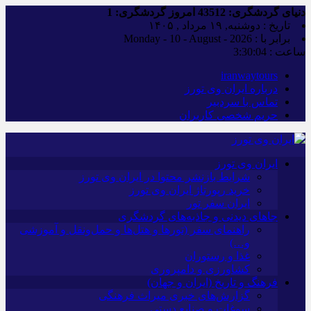
دنیای گردشگری:
43512
امروز گردشگری:
1
تاریخ : دوشنبه, ۱۹ مرداد , ۱۴۰۵
برابر با : Monday - 10 - August - 2026
ساعت :
3:30:05
iranwaytours
درباره ایران وی تورز
تماس با سردبیر
حریم شخصی کاربران
ایران وی تورز
شرایط بازنشر محتوا در ایران وی تورز
خرید رپورتاژ ایران وی تورز
ایران سفر تور
جاهای دیدنی و جاذبه‌های گردشگری
راهنمای سفر (تورها و هتل‌ها و حمل‌و‌نقل و آموزشی
و…)
غذا و رستوران
کشاورزی و دامپروری
فرهنگ و تاریخ (ایران و جهان)
گزارش‌های خبری میراث فرهنگی
سوغات و صنایع دستی