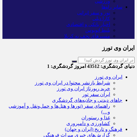
ورزشی
سایر راه‌ها
تور و سفر ایرانی
کارا دیلی
اخبار بانکی و اقتصادی
بلیط اتوبوس
مسیرهای نجف به کربلا
ایران وی تورز
دنیای گردشگری:
43512
امروز گردشگری:
1
ایران وی تورز
شرایط بازنشر محتوا در ایران وی تورز
خرید رپورتاژ ایران وی تورز
ایران سفر تور
جاهای دیدنی و جاذبه‌های گردشگری
راهنمای سفر (تورها و هتل‌ها و حمل‌و‌نقل و آموزشی
و…)
غذا و رستوران
کشاورزی و دامپروری
فرهنگ و تاریخ (ایران و جهان)
گزارش‌های خبری میراث فرهنگی