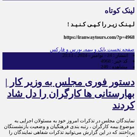
لینک کوتاه
لـیـنـک زیـر را کـپـی کـنـیـد !
https://iranwaytours.com/?p=4968
صفحه نخست
بانک و بیمه، بورس و فارکس
انتشار :
24 - نوامبر - 2024 - 21:11
کد خبر :
4968
مشاهده :
249
دستور فوری مجلس به وزیر کار |
بهارستانی ها کارگران را دل شاد
کردند
نمایندگان مجلس در تذکرات امروز خود به مسئولان اجرایی به
موضوع بیمه کارگران ، رتبه بندی فرهنگیان و وضعیت بازنشستگان
پرداختند که در این گزارش می‌توانید تذکرات شفاهی نمایندگان را