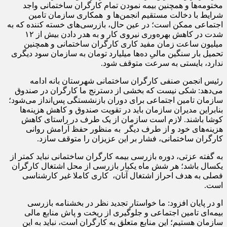
مختومه‌ها و همچنین بیمه نمودن تمام کارگران ساختمانی واجد
شرایط با دخالت مستقیم انجمن‌ها و همکاری سازمان تامین
اجتماعی ممکن است؛ در عین حال، بازرسی‌های خسته کننده که به
شدت در کاهش بهره‌وری نیروی کار و به هدر دادن بیش از ۱۲
میلیون ساعت زمان مفید کاری کارگران ساختمانی و همچنین
تحمیل بار سنگین مالیِ ده‌ها میلیارد تومان به سازمان سود دیگری
ندارد، بایستی به سرعت متوقف شود.
رئیس انجمن صنفی کارگران ساختمانی شهرستان بانه ادامه
می‌دهد: شکی نیست که بخشی از دسترنج ما کارگران در صندوق
سازمان تامین اجتماعی برای دوران بازنشستگی پس‌انداز می‌شود؛
بنابراین مدیران سازمان باید در تقویت صندوق و کاهش هزینه‌ها
کوشا باشند. لازم است سازمان از یک طرف در راستای کاهش
هزینه‌های خود و از طرف دیگر به منظور حفظ آرامش روانی
کارگران ساختمانی، فشار بر این عزیزان را متوقف سازد.
به گفته عزتی، دوره بازرسی بیمه کارگران ساختمانی نباید کمتر از
یکسال باشد؛ هر شش ماه یکبار بازرسی از محل اشتغال کارگران
فصلی به هدف احراز اشتغال آنان، کاری کاملا غیر کارشناسی
است.
او در پایان افزود: ما خواستار تجدید نظر در بخشنامه بازرسی
بیمه‌ای تامین اجتماعی و جلوگیری از ریخت و پاش منابع مالی
سازمان هستیم؛ این منابع متعلق به کارگران است، نباید به این