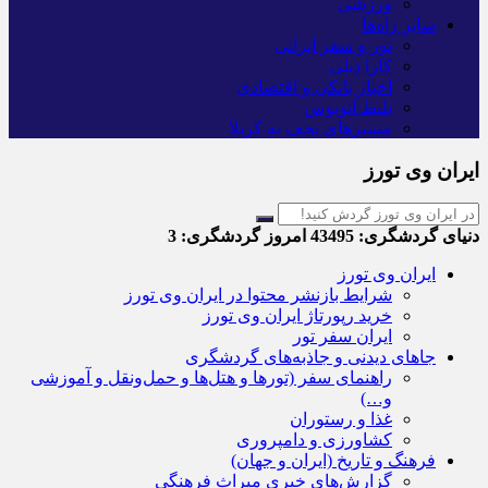
ورزشی
سایر راه‌ها
تور و سفر ایرانی
کارا دیلی
اخبار بانکی و اقتصادی
بلیط اتوبوس
مسیرهای نجف به کربلا
ایران وی تورز
دنیای گردشگری:
43495
امروز گردشگری:
3
ایران وی تورز
شرایط بازنشر محتوا در ایران وی تورز
خرید رپورتاژ ایران وی تورز
ایران سفر تور
جاهای دیدنی و جاذبه‌های گردشگری
راهنمای سفر (تورها و هتل‌ها و حمل‌و‌نقل و آموزشی
و…)
غذا و رستوران
کشاورزی و دامپروری
فرهنگ و تاریخ (ایران و جهان)
گزارش‌های خبری میراث فرهنگی