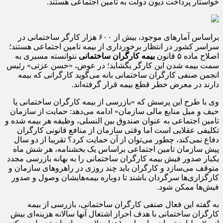
خواستار پرداخت دیون دولت به تأمین اجتماعی هستند.
براساس آمارهای موجود، بیش از ۶۰۰ هزار کارگر ساختمانی در
سراسر کشور در انتظار برخورداری از بیمه تامین اجتماعی هستند؛
اصلاح ماده ۵ قانون
بیمه کارگران ساختمانی
نتوانسته مسیری به
سمت بیمه شدن این کارگر بگشاید؛ در عوض، «حسن عزتی» رئیس
انجمن صنفی کارگران ساختمانی بانه می‌گوید کارگرانی که بیمه
دارند در معرض خطر قطع بیمه قرار گرفته‌اند.
وی با طرح این پرسش که «بازرسی از بیمه کارگران ساختمانی یا
حیف و میل منابع مالی سازمان» ادامه می‌دهد: حمایت از سازمان
تامین اجتماعی به عنوان صندوق بین النسلی، وظیفه هر بیمه شده و
تکلیفی عقلایی است اما وقتی سازمان از منافع قانونی کارگران
دفاع نمی‌کند، چطور می‌توان از آن حمایت کرد؟ تقریبا از دو سال
پیش سازمان تامین اجتماعی براساس یک بخشنامه، هر شش ماه
یکبار صدور فیش بیمه کارگران ساختمانی را به بهانه بازرسی مجدد
متوقف می‌سازد و کارگران باید چند روزی در راهروهای سازمان و
کارگزاری‌ها سرگردان باشند تا دوباره بیمه‌هایشان وصول و صدور
فیش‌ها ممکن شود.
به گفته این فعال صنفی کارگران ساختمانی، بازرسی از بیمه
کارگران ساختمانی با هدف احراز اشتغال آنها سالانه هزینه‌ای بیش