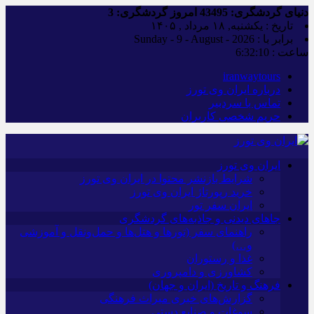
دنیای گردشگری:
43495
امروز گردشگری:
3
تاریخ : یکشنبه, ۱۸ مرداد , ۱۴۰۵
برابر با : Sunday - 9 - August - 2026
ساعت :
6:32:11
iranwaytours
درباره ایران وی تورز
تماس با سردبیر
حریم شخصی کاربران
ایران وی تورز
شرایط بازنشر محتوا در ایران وی تورز
خرید رپورتاژ ایران وی تورز
ایران سفر تور
جاهای دیدنی و جاذبه‌های گردشگری
راهنمای سفر (تورها و هتل‌ها و حمل‌و‌نقل و آموزشی
و…)
غذا و رستوران
کشاورزی و دامپروری
فرهنگ و تاریخ (ایران و جهان)
گزارش‌های خبری میراث فرهنگی
سوغات و صنایع دستی