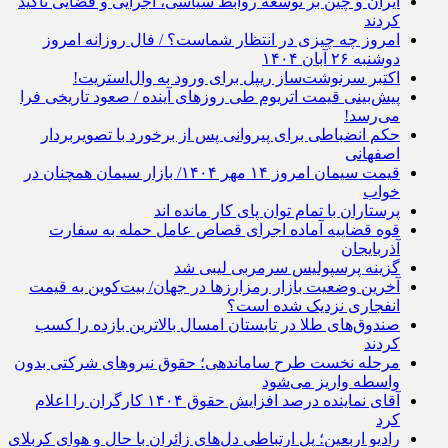
ایران و چین بر توسعه روابط سیاسی، اجرایی و قضایی تأکید
کردند
امروز چه چیزی در انتظار شماست؟ / فال روزانه امروز
دوشنبه ۲۶ آبان ۱۴۰۴
اکتبر سرنوشت‌ساز ریپل برای ورود به وال‌استریت!
پیش‌بینی قیمت اتریوم طی روزهای آینده / صعود تاریخی فرا
می‌رسد!
حکم انضباطی برای پیروانی پس از برخورد با تصویربردار
اصفهانی
قیمت سیمان امروز ۱۴ مهر ۱۴۰۴/ بازار سیمان همچنان در
خواب
پرستاران با تمام توان پای کار مانده اند
قوه قضاییه آماده اجرای قصاص عامل حمله به سفارت
آذربایجان
گزینه پرسپولیس سرمربی لیبی شد
آخرین وضعیت بازار رمزارز‌ها در جهان/ بیت‌کوین به قیمت
انفجاری نزدیک شده است؟
صندوق‌های طلا در تابستان امسال بالاترین بازده را کسب
کردند
مرحله نخست طرح ساماندهی؛ حقوق نیروهای شرکتی بدون
واسطه واریز می‌شود
آقای نماینده درصد افزایش حقوق ۱۴۰۴ کارگران را اعلام
کرد
رادیو اربعین؛ پل ارتباطی دل‌های زائران با حال و هوای کربلای