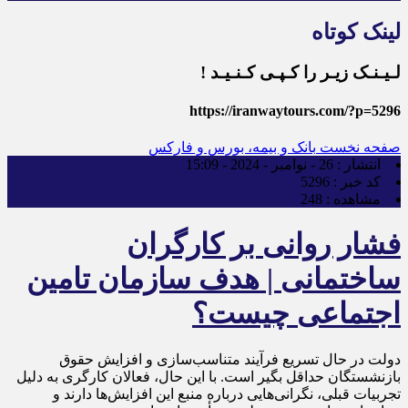
لینک کوتاه
لـیـنـک زیـر را کـپـی کـنـیـد !
https://iranwaytours.com/?p=5296
صفحه نخست
بانک و بیمه، بورس و فارکس
انتشار :
26 - نوامبر - 2024 - 15:09
کد خبر :
5296
مشاهده :
248
فشار روانی بر کارگران
ساختمانی | هدف سازمان تامین
اجتماعی چیست؟
دولت در حال تسریع فرآیند متناسب‌سازی و افزایش حقوق
بازنشستگان حداقل بگیر است. با این حال، فعالان کارگری به دلیل
تجربیات قبلی، نگرانی‌هایی درباره منبع این افزایش‌ها دارند و