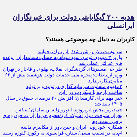
هدیه ۲۰۰ گیگابایتی دولت برای خبرنگاران
ایرانسلی
کاربران به دنبال چه موضوعی هستند؟
سرنوشت دلار روشن شد! | ارزبازان بخوانند
واریز ۳ میلیون تومان سود سهام به حساب سهامداران | وعده
های عدالتی عملی شد
طراحی مسیرهای گردشگری انقلاب، پهلوی و قاجار در تهران
وزیر ارتباطات: پنجره ملی خدمات دولت هوشمند بیش از ۶۲
میلیون کاربر دارد
۲مفهوم متفاوت سرمایه گذاری درتولید و بر تولید
ساخت پارچه با میکروب‌ در ژاپن
خبر مهم برای کارمندان؛ افزایش ۲۰ درصدی حقوق در سال
۱۴۰۵ تایید شد
جدیدترین بخش ابرپروژه بلندپروازانه بن‌ سلمان / عکس
بحران سوخت دنیا را شوکه کرد/هجوم خریداران به خودرو‌های
برقی دست‌دوم
همکاری خودرویی ایران و چین دور از مکانیزم ماشه
ام‌باپه در تعقیبِ مسی/ ستاره فرانسوی به رکورد کلوزه رسید