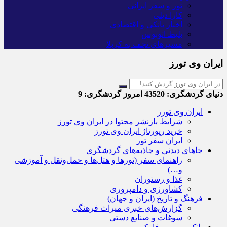
تور و سفر ایرانی
کارا دیلی
اخبار بانکی و اقتصادی
بلیط اتوبوس
مسیرهای نجف به کربلا
ایران وی تورز
دنیای گردشگری:
43520
امروز گردشگری:
9
ایران وی تورز
شرایط بازنشر محتوا در ایران وی تورز
خرید رپورتاژ ایران وی تورز
ایران سفر تور
جاهای دیدنی و جاذبه‌های گردشگری
راهنمای سفر (تورها و هتل‌ها و حمل‌و‌نقل و آموزشی
و…)
غذا و رستوران
کشاورزی و دامپروری
فرهنگ و تاریخ (ایران و جهان)
گزارش‌های خبری میراث فرهنگی
سوغات و صنایع دستی