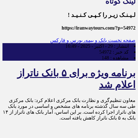
لینک کوتاه
لـیـنـک زیـر را کـپـی کـنـیـد !
https://iranwaytours.com/?p=54972
صفحه نخست
بانک و بیمه، بورس و فارکس
انتشار :
29 - اکتبر - 2025 - 16:49
کد خبر :
54972
مشاهده :
148
برنامه ویژه برای ۵ بانک ناتراز
اعلام شد
معاون تنظیم‌گری و نظارت بانک مرکزی اعلام کرد: بانک مرکزی
طی سه سال گذشته برنامه های مشخص و اساسی در مورد بانک
های ناتراز اجرا کرده است. بر این اساس، آمار بانک های ناتراز از ۱۴
بانک به ۵ بانک ناتراز کاهش یافته است.