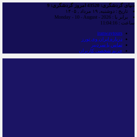
دنیای گردشگری:
43520
امروز گردشگری:
9
تاریخ : دوشنبه, ۱۹ مرداد , ۱۴۰۵
برابر با : Monday - 10 - August - 2026
ساعت :
11:04:17
iranwaytours
درباره ایران وی تورز
تماس با سردبیر
حریم شخصی کاربران