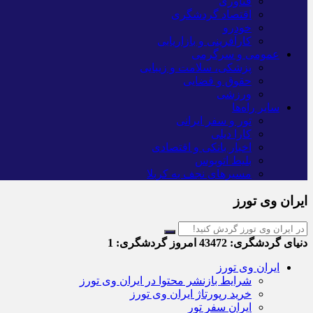
فناوری
اقتصاد گردشگری
خودرو
کارآفرینی و بازاریابی
عمومی و سرگرمی
پزشکی، سلامت و زیبایی
حقوق و قضایی
ورزشی
سایر راه‌ها
تور و سفر ایرانی
کارا دیلی
اخبار بانکی و اقتصادی
بلیط اتوبوس
مسیرهای نجف به کربلا
ایران وی تورز
دنیای گردشگری:
43472
امروز گردشگری:
1
ایران وی تورز
شرایط بازنشر محتوا در ایران وی تورز
خرید رپورتاژ ایران وی تورز
ایران سفر تور