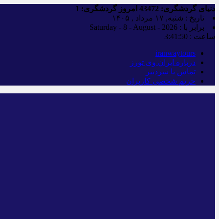
دنیای گردشگری:
43472
امروز گردشگری:
1
تاریخ : شنبه, ۱۷ مرداد , ۱۴۰۵
برابر با : Saturday - 8 - August - 2026
ساعت :
3:41:51
iranwaytours
درباره ایران وی تورز
تماس با سردبیر
حریم شخصی کاربران