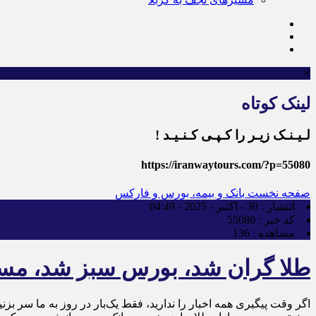
×
لینک کوتاه
لـیـنـک زیـر را کـپـی کـنـیـد !
https://iranwaytours.com/?p=55080
صفحه نخست
بانک و بیمه، بورس و فارکس
انتشار :
30 - اکتبر - 2025 - 04:49
کد خبر :
55080
مشاهده :
136
طلا گران شد، بورس سبز شد، مسکن 