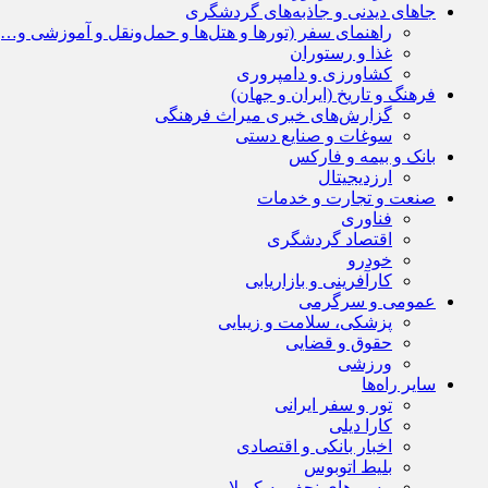
جاهای دیدنی و جاذبه‌های گردشگری
راهنمای سفر (تورها و هتل‌ها و حمل‌و‌نقل و آموزشی و…)
غذا و رستوران
کشاورزی و دامپروری
فرهنگ و تاریخ (ایران و جهان)
گزارش‌های خبری میراث فرهنگی
سوغات و صنایع دستی
بانک و بیمه و فارکس
ارزدیجیتال
صنعت و تجارت و خدمات
فناوری
اقتصاد گردشگری
خودرو
کارآفرینی و بازاریابی
عمومی و سرگرمی
پزشکی، سلامت و زیبایی
حقوق و قضایی
ورزشی
سایر راه‌ها
تور و سفر ایرانی
کارا دیلی
اخبار بانکی و اقتصادی
بلیط اتوبوس
مسیرهای نجف به کربلا