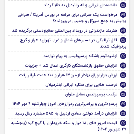
دانشمندان ایرانی زباله‌ را تبدیل به طلا کردند
درخواست یک صرافی برای عرضه در بورس آمریکا / صرافی
بولیش به جمع سیرکل و جمینی می‌پیوندد؟
هنرمند مازندرانی در رویداد بین‌المللی صنایع‌دستی برگزیده شد
قفل ترافیکی در مسیرهای شمال و غرب تهران/ هراز و کرج
پرترافیک شدند
اولتیماتوم باشگاه پرسپولیس به پیام نیازمند
افزایش حقوق بازنشستگان کارگری اعمال شد + جزییات
ارزش بازار اوراق بهادار از مرز ۱۳ هزار و ۲۰۰ همت فراتر رفت
فرصت طلایی برای ستاره ایرانی اینترمیلان
ترکیب پرسپولیس مقابل ملوان
پرسودترین و پرضررترین رمزارزهای امروز چهارشنبه ۹ مهر ۱۴۰۴
افزایش درآمد دولتی معادن اردبیل به ۵۸۵ میلیارد ریال رسید
قیمت امروز طلای ۱۸ عیار و سکه خریداران را گیج کرد (پنجشنبه
۲۷ شهریور ۱۴۰۴)