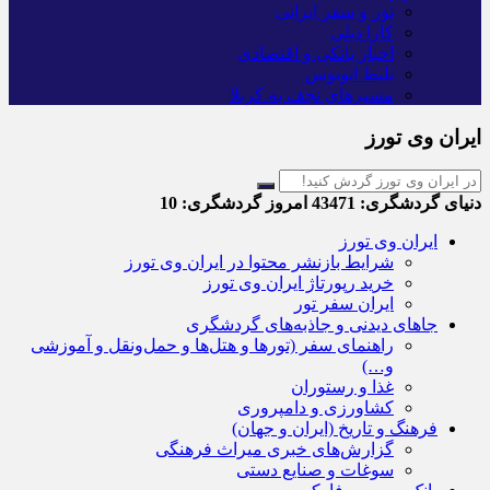
تور و سفر ایرانی
کارا دیلی
اخبار بانکی و اقتصادی
بلیط اتوبوس
مسیرهای نجف به کربلا
ایران وی تورز
دنیای گردشگری:
43471
امروز گردشگری:
10
ایران وی تورز
شرایط بازنشر محتوا در ایران وی تورز
خرید رپورتاژ ایران وی تورز
ایران سفر تور
جاهای دیدنی و جاذبه‌های گردشگری
راهنمای سفر (تورها و هتل‌ها و حمل‌و‌نقل و آموزشی
و…)
غذا و رستوران
کشاورزی و دامپروری
فرهنگ و تاریخ (ایران و جهان)
گزارش‌های خبری میراث فرهنگی
سوغات و صنایع دستی