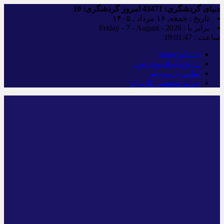
دنیای گردشگری:
43471
امروز گردشگری:
10
تاریخ : جمعه, ۱۶ مرداد , ۱۴۰۵
برابر با : Friday - 7 - August - 2026
ساعت :
19:01:48
iranwaytours
درباره ایران وی تورز
تماس با سردبیر
حریم شخصی کاربران