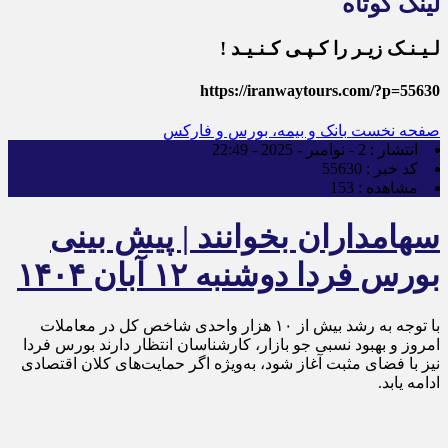
لینک کوتاه
لـیـنـک زیـر را کـپـی کـنـیـد !
https://iranwaytours.com/?p=55630
صفحه نخست
بانک و بیمه، بورس و فارکس
انتشار :
2 - نوامبر - 2025 - 22:49
کد خبر :
55630
مشاهده :
153
سهامداران بخوانند | پیش بینی
بورس فردا دوشنبه ۱۲ آبان ۱۴۰۴
با توجه به رشد بیش از ۱۰ هزار واحدی شاخص کل در معاملات
امروز و بهبود نسبی جو بازار، کارشناسان انتظار دارند بورس فردا
نیز با فضای مثبت آغاز شود، به‌ویژه اگر حمایت‌های کلان اقتصادی
ادامه یابد.