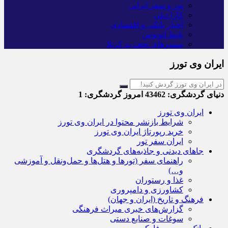
تور و سفر ایرانی
کارا دیلی
اخبار بانکی و اقتصادی
بلیط اتوبوس
مسیرهای نجف به کربلا
ایران وی تورز
دنیای گردشگری:
43462
امروز گردشگری:
1
ایران وی تورز
شرایط بازنشر محتوا در ایران وی تورز
خرید رپورتاژ ایران وی تورز
ایران سفر تور
جاهای دیدنی و جاذبه‌های گردشگری
راهنمای سفر (تورها و هتل‌ها و حمل‌و‌نقل و آموزشی
و…)
غذا و رستوران
کشاورزی و دامپروری
فرهنگ و تاریخ (ایران و جهان)
گزارش‌های خبری میراث فرهنگی
سوغات و صنایع دستی