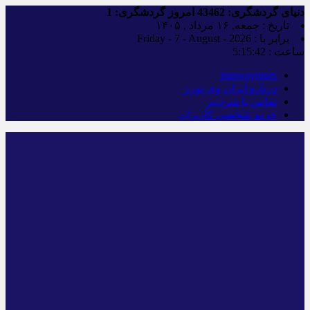
دنیای گردشگری:
43462
امروز گردشگری:
1
تاریخ : جمعه, ۱۶ مرداد , ۱۴۰۵
برابر با : Friday - 7 - August - 2026
ساعت :
5:15:43
iranwaytours
درباره ایران وی تورز
تماس با سردبیر
حریم شخصی کاربران