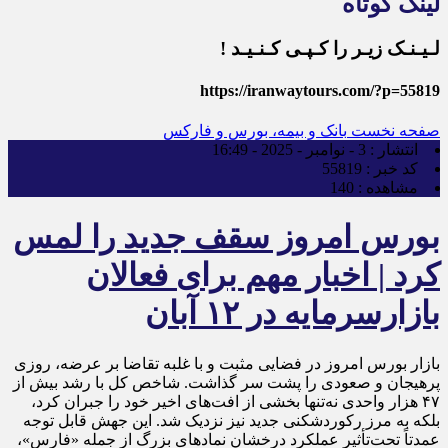
لینک کوتاه
لـیـنـک زیـر را کـپـی کـنـیـد !
https://iranwaytours.com/?p=55819
صفحه نخست
بانک و بیمه، بورس و فارکس
انتشار :
3 - نوامبر - 2025 - 16:49
کد خبر :
55819
مشاهده :
140
بورس امروز سقف جدید را لمس
کرد | اخبار مهم برای فعالان
بازارسرمایه در ۱۲ آبان
بازار بورس امروز در فضایی مثبت و با غلبه تقاضا بر عرضه، روزی
پرهیجان و صعودی را پشت سر گذاشت. شاخص کل با رشد بیش از
۴۷ هزار واحدی نه‌تنها بخشی از افت‌های اخیر خود را جبران کرد،
بلکه به مرز رکوردشکنی جدید نیز نزدیک شد. این جهش قابل توجه
عمدتاً تحت‌تأثیر عملکرد درخشان نمادهای بزرگ از جمله «فارس»،