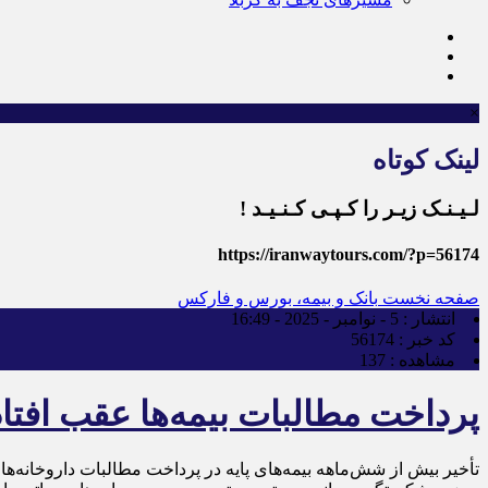
×
لینک کوتاه
لـیـنـک زیـر را کـپـی کـنـیـد !
https://iranwaytours.com/?p=56174
صفحه نخست
بانک و بیمه، بورس و فارکس
انتشار :
5 - نوامبر - 2025 - 16:49
کد خبر :
56174
مشاهده :
137
پرداخت مطالبات بیمه‌ها عقب افتاد
تأخیر بیش از شش‌ماهه بیمه‌های پایه در پرداخت مطالبات داروخانه‌ها