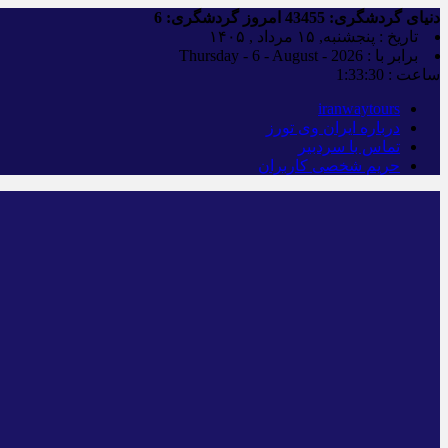
دنیای گردشگری:
43455
امروز گردشگری:
6
تاریخ : پنجشنبه, ۱۵ مرداد , ۱۴۰۵
برابر با : Thursday - 6 - August - 2026
ساعت :
1:33:31
iranwaytours
درباره ایران وی تورز
تماس با سردبیر
حریم شخصی کاربران