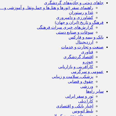
جاهای دیدنی و جاذبه‌های گردشگری
راهنمای سفر (تورها و هتل‌ها و حمل‌و‌نقل و آموزشی و…)
غذا و رستوران
کشاورزی و دامپروری
فرهنگ و تاریخ (ایران و جهان)
گزارش‌های خبری میراث فرهنگی
سوغات و صنایع دستی
بانک و بیمه و فارکس
ارزدیجیتال
صنعت و تجارت و خدمات
فناوری
اقتصاد گردشگری
خودرو
کارآفرینی و بازاریابی
عمومی و سرگرمی
پزشکی، سلامت و زیبایی
حقوق و قضایی
ورزشی
سایر راه‌ها
تور و سفر ایرانی
کارا دیلی
اخبار بانکی و اقتصادی
بلیط اتوبوس
مسیرهای نجف به کربلا