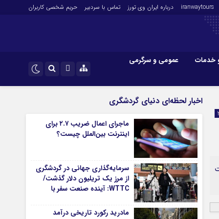
iranwaytours
درباره ایران وی تورز
تماس با سردبیر
حریم شخصی کاربران
 خدمات
عمومی و سرگرمی
 و فارکس
صنعت و تجارت و خدمات
اینستاگرام
اخبار لحظه‌ای دنیای گردشگری
فناوری
تلگرام
ماجرای اعمال ضریب ۲.۷ برای
اقتصاد گردشگری
اینترنت بین‌الملل چیست؟
خودرو
کارآفرینی و بازاریابی
سرمایه‌گذاری جهانی در گردشگری
ایش،‌ روی رقم ۴۷ دلار و ۷۹ سنت
از مرز یک تریلیون دلار گذشت/
WTTC: آینده صنعت سفر با
شتاب سرمایه‌گذاری جهانی
تضمین می‌شود
مادرید رکورد تاریخی درآمد