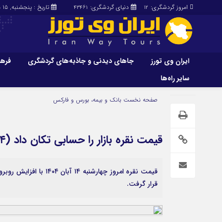
امروز گردشگری:
دنیای گردشگری:
تاریخ : پنجشنبه, ۱۵ مرداد , ۱۴۰۵
43461
12
ایران وی تورز
جاهای دیدنی و جاذبه‌های گردشگری
فرهن
سایر راه‌ها
ایران وی تورز
جاهای دیدنی و 
صفحه نخست
بانک و بیمه، بورس و فارکس
گردشگری
شرایط بازنشر محتوا در ایران وی تورز
راهنمای سفر (توره
حمل‌و‌نقل و آموزشی و…)
خرید رپورتاژ ایران وی تورز
قیمت نقره بازار را حسابی تکان داد (۱۴ آبان ۱۴۰۴)
غذا و رستوران
ایران سفر تور
کشاورزی و دامپروری
عمومی و سرگرمی
سایر راه‌ها
قرار گرفت.
پزشکی، سلامت و زیبایی
تور و سفر ایرانی
حقوق و قضایی
کارا دیلی