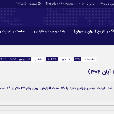
برابر با : Thursday - 6 - August - 2026
ساعت :
20:18:16
گ و تاریخ (ایران و جهان)
بانک و بیمه و فارکس
صنعت و تجارت و
جاذبه‌های
فرهنگ و تاریخ (ایران و جهان)
بانک و بیمه
گزارش‌های خبری میراث فرهنگی
ارزدیجیتال
مشاهده :
175
کد خبر :
56232
انتشار :
5 - نوامبر - 2025 - 22:49
ا و هتل‌ها و
سوغات و صنایع دستی
قیمت نقره امروز چهارشنبه ۱۴ آبان ۱۴۰۴ با افزایش روبرو شد. قیمت اونس جهانی نقره با ۵۹ سنت افز