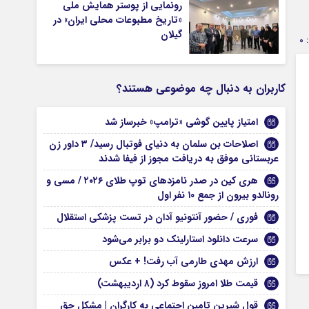
رونمایی از پوستر همایش ملی
«تاریخ مطبوعات محلی ایران» در
گیلان
0
کاربران به دنبال چه موضوعی هستند؟
امتیاز پایین گوشی «ترامپ» خبرساز شد
اصلاحات بن سلمان به دنیای فوتبال رسید/ ۳ داور زن
عربستانی موفق به دریافت مجوز از فیفا شدند
هری کین در صدر نامزد‌های توپ طلای ۲۰۲۶ / مسی و
رونالدو بیرون از جمع ۱۰ نفر اول
فوری / حضور آنتونیو آدان در تست پزشکی استقلال
سرعت دانلود استارلینک دو برابر می‌شود
ارزش مهدی طارمی آب رفت! + عکس
قیمت طلا امروز سقوط کرد (۸ اردیبهشت)
قول شیرین تامین اجتماعی به کارگران | مشکل حق