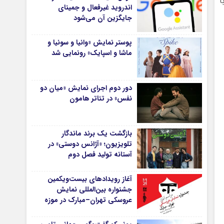
با
اندروید غیرفعال و جمینای
جایگزین آن می‌شود
پوستر نمایش «وانیا و سونیا و
ماشا و اسپایک» رونمایی شد
دور دوم اجرای نمایش «میان دو
نفس» در تئاتر هامون
بازگشت یک برند ماندگار
تلویزیون؛ «آژانس دوستی» در
آستانه تولید فصل دوم
آغاز رویدادهای بیست‌ویکمین
جشنواره بین‌المللی نمایش
عروسکی تهران–مبارک در موزه
هنرهای معاصر تهران