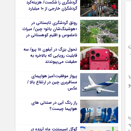
گردشگری را شکست/ هزینه‌کرد
گردشگران خارجی از ۱۰ میلیارد
یورو فراتر رفت
رونق گردشگری تابستانی در
«هوشینگ‌شان یائو» چین/ میراث
ناملموس و اقلیم کوهستانی در
کانون توجه گردشگران
۱۹ هزار و ۶۶۰ تومان
تحول بزرگ در آیفون ۱۸ پرو/ سه
قابلیت رویایی که بالاخره به
حقیقت می‌پیوندند
پرواز موفقیت‌آمیز هواپیمای
نقره ۵۰ گرمی با رقم ۱۰ میلیون و ۱۸۰
مسافربری چین در ارتفاع بالا /
م ۵۵ میلیون و
عکس
راز رنگ آبی در صندلی های
هواپیما چیست؟
تی
زار تومان،
گوگل اسیستنت ماه آینده در