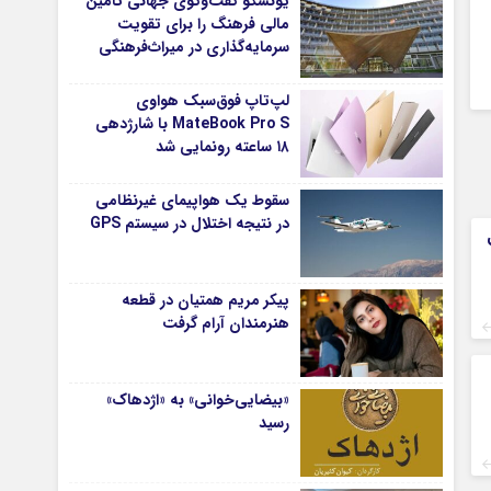
یونسکو گفت‌وگوی جهانی تامین
مالی فرهنگ را برای تقویت
سرمایه‌گذاری در میراث‌فرهنگی
آغاز کرد/ طراحی نظام نوین برای
صنایع خلاق
لپ‌تاپ فوق‌سبک هواوی
MateBook Pro S با شارژدهی
۱۸ ساعته رونمایی شد
سقوط یک هواپیمای غیرنظامی
در نتیجه اختلال در سیستم‌ GPS
پیکر مریم همتیان در قطعه
هنرمندان آرام گرفت
«بیضایی‌خوانی» به «اژدهاک»
رسید