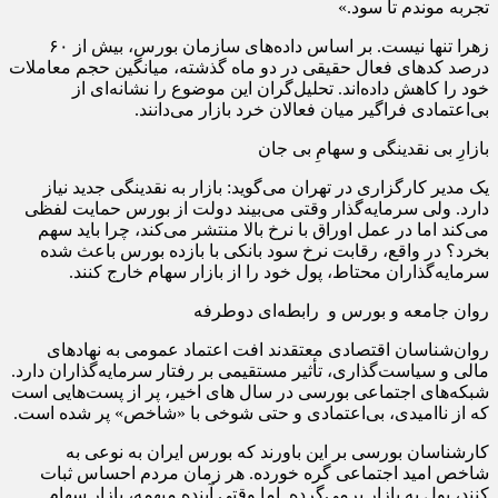
تجربه موندم تا سود.»
زهرا تنها نیست. بر اساس داده‌های سازمان بورس، بیش از ۶۰
درصد کدهای فعال حقیقی در دو ماه گذشته، میانگین حجم معاملات
خود را کاهش داده‌اند. تحلیل‌گران این موضوع را نشانه‌ای از
بی‌اعتمادی فراگیر میان فعالان خرد بازار می‌دانند.
بازارِ بی‌ نقدینگی و سهامِ بی‌ جان
یک مدیر کارگزاری در تهران می‌گوید: بازار به نقدینگی جدید نیاز
دارد. ولی سرمایه‌گذار وقتی می‌بیند دولت از بورس حمایت لفظی
می‌کند اما در عمل اوراق با نرخ بالا منتشر می‌کند، چرا باید سهم
بخرد؟ در واقع، رقابت نرخ سود بانکی با بازده بورس باعث شده
سرمایه‌گذاران محتاط، پول خود را از بازار سهام خارج کنند.
روان جامعه و بورس و رابطه‌ای دوطرفه
روان‌شناسان اقتصادی معتقدند افت اعتماد عمومی به نهادهای
مالی و سیاست‌گذاری، تأثیر مستقیمی بر رفتار سرمایه‌گذاران دارد.
شبکه‌های اجتماعی بورسی در سال های اخیر، پر از پست‌هایی است
که از ناامیدی، بی‌اعتمادی و حتی شوخی با «شاخص» پر شده است.
کارشناسان بورسی بر این باورند که بورس ایران به نوعی به
شاخص امید اجتماعی گره خورده. هر زمان مردم احساس ثبات
کنند، پول به بازار برمی‌گرده. اما وقتی آینده مبهمه، بازار سهام