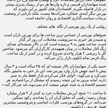
شده سهامداران قدیمی و تازه‌ واردها هر دو از ریسک پذیری بیشتر
در بازار فاصله بگیرند. اقتصاددان های کشور بر این باورند که
بورس دیگر آینه‌ی عملکرد شرکت‌ها نیست، بلکه بازتابی از وضعیت
بی‌ثبات سیاست‌گذاری اقتصادی و روان جامعه است.
روایتی از یک روز بورسی از نگاه های مختلف
صبح‌های بورسی از حساس ترین ساعت ها برای بورس بازان است
و شنیدن هر خبری به سرنوشت معاملات آن روز اثر گذار
است. ساعت هنوز به ۹ نرسیده است که در تالار شیشه‌‌ای صدای
زنگ آغاز معاملات در میان همهمه‌ی کارگزاران گم می‌شود. شاخص
کل با ریزشی ۲ هزار واحدی شروع کرده و در کمتر از یک ساعت،
رنگ قرمز تمام تابلوی بازار را پُر می‌کند.
حمید یکی از سهامداران تالار شیشه ای که ۳۵ ساله‌ است و ۳ سال
پیش با امید جهش بازار وارد بورس شد، این‌ بار حتی به مانیتور نگاه
نمی‌کرد و می‌گوید: «اوایل فکر می‌کردم بازار فقط نیاز به صبر
داره، امابه مرور به این نتیجه رسیدم که مشکل از بی‌اعتمادیه. هر
تصمیم اقتصادی یه‌ شبه عوض میشه، آدم نمی‌دونه باید چی‌کار کنه.»
تا ساعت ۱۱ صبح، ارزش معاملات خرد به کمتر از ۴ هزار میلیارد
تومان رسید؛ رقمی که تحلیل‌گران آن را نشانه‌ی رکود سنگین
می‌دانند. در گروه‌های بورسی، فلزات اساسی و پتروشیمی بیشترین
فشار فروش را داشتند.