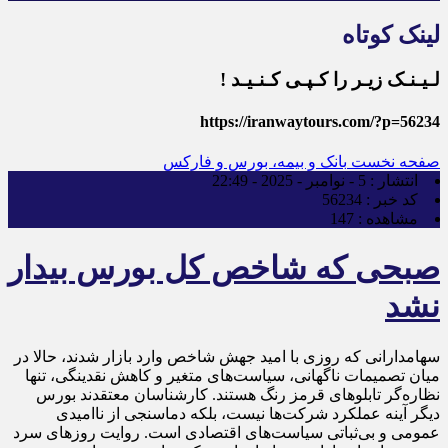
لینک کوتاه
لـیـنـک زیـر را کـپـی کـنـیـد !
https://iranwaytours.com/?p=56234
صفحه نخست
بانک و بیمه، بورس و فارکس
انتشار :
5 - نوامبر - 2025 - 22:49
کد خبر :
56234
مشاهده :
147
صبحی که شاخص کل بورس بیدار
نشد
سهامدارانی که روزی با امید جهش شاخص وارد بازار شدند، حالا در
میان تصمیمات ناگهانی، سیاست‌های متغیر و کاهش نقدینگی، تنها
نظاره‌گر تابلوهای قرمز رنگ هستند. کارشناسان معتقدند بورس
دیگر آینه‌ عملکرد شرکت‌ها نیست، بلکه دماسنجی از ناامیدی
عمومی و بی‌ثباتی سیاست‌های اقتصادی است. روایت روزهای سرد