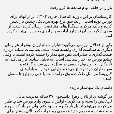
بازار در حلقه ابهام شایعه ها فرو رفت
کارشناسان بر این باورند که سال جاری ۱۴۰۴، پر از ابهام برای
بورس بوده است. از یک سو، نرخ بهره بین‌بانکی چندین بار تغییر
کرده و بانک مرکزی سیگنال‌های متناقضی ارسال کرده است. از
سوی دیگر، نوسان نرخ ارز آزاد، سهام ارزی‌محور را بی‌ثبات کرده
است.
یکی از فعالان بورسی می‌گوید: «بازار سهام ایران بیش از هر زمان
دیگری به سیاست‌گذاری وابسته شده است. تصمیمات شبانه درباره
قیمت‌گذاری یا صادرات، ذهن سهامدار را خسته کرده است. تا وقتی
چشم بورس به اخبار سیاسی است، نه تحلیل بنیادی کار می‌کند، نه
تکنیکال. خروج پول حقیقی در سال جاری شدت گرفته و
سهامداران خرد ترجیح می‌دهند دارایی خود را به بازارهای
کم‌ریسک‌تر مثل طلا، صندوق درآمد ثابت یا حتی رمزارزها منتقل
کنند.»
داستان یک سهامدار بازنده
در گوشه‌ای از تالار، زهرا دانشجوی ۲۷ ساله مدیریت مالی
لپ‌تاپش را بسته و می‌گوید: «اولش با شوق وارد بورس شدم. فکر
می‌کردم می‌تونم تحلیل یاد بگیرم و سود کنم. ولی هر بار که سهمم
مثبت شد، یه تصمیم جدید همه‌چی رو خراب کرد. الان بیشتر برای