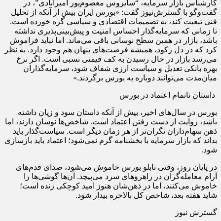
کارشناس بازار سرمایه، “سایروس معصوم‌پور امیرآبادی”، در
گفت‌وگو با گسترش‌نیوز گفت: «بورس ایران بیش از آنکه از تحلیل
فنی تبعیت کند، به تصمیمات اقتصادی و سیاسی گره خورده است.
تا زمانی که سرمایه‌گذار احساس امنیت و پیش‌بینی‌پذیری نداشته
باشد، بازار در همین سطح نوسانی باقی می‌ماند. اما نباید فراموش
کرد که در دل رکود، همیشه فرصت‌های پنهان هم وجود دارد. به نظر
می‌رسد بازار در حال رسیدن به کف قیمتی نسبی است. اگر نرخ
بهره بانکی تعدیل و سیاست ارزی شفاف شود، سرمایه‌گذاران
میان‌مدت می‌توانند دوباره به بورس برگردند.»
داستان ناتمام اعتماد در بورس
بورس در سال‌های اخیر، بیش از آنکه داستان سود و زیان داشته
باشد، روایت از دست رفتن اعتماد است. شاخص‌ها نوسان دارند، اما
ذهن سهام‌داران نگران‌تر از هر زمان دیگر است. سیاست‌گذار باید
بداند که بازار سرمایه با بخشنامه گرم نمی‌شود؛ اعتماد باید بازسازی
شود.
در پایان روز، وقتی تابلو بورس خاموش می‌شود، صدای قدم‌های
آرام معامله‌گران در راهروهای سرد می‌پیچد. آن‌ها گوشی‌ها را
خاموش می‌کنند، اما در ذهن‌شان هنوز امید کوچکی زنده است؛
شاید هفته بعد، شاخص کل بالاخره بیدار شود.
گسترش نیوز