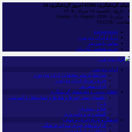
دنیای گردشگری:
43506
امروز گردشگری:
14
تاریخ : یکشنبه, ۱۸ مرداد , ۱۴۰۵
برابر با : Sunday - 9 - August - 2026
ساعت :
15:12:57
iranwaytours
درباره ایران وی تورز
تماس با سردبیر
حریم شخصی کاربران
ایران وی تورز
شرایط بازنشر محتوا در ایران وی تورز
خرید رپورتاژ ایران وی تورز
ایران سفر تور
جاهای دیدنی و جاذبه‌های گردشگری
راهنمای سفر (تورها و هتل‌ها و حمل‌و‌نقل و آموزشی
و…)
غذا و رستوران
کشاورزی و دامپروری
فرهنگ و تاریخ (ایران و جهان)
گزارش‌های خبری میراث فرهنگی
سوغات و صنایع دستی