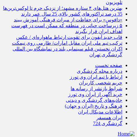
تلویزیون
بهترین هتل‌های ۴ ستاره مشهد؛ از نزدیک‌ حرم تا لوکس‌ترین‌ها
35 درصد تراکتورهای کشور بالای 25 سال عمر دارند
«دافوس» برای حفاظت از میراث فرهنگی آموزش ببیند
۵ زیرساخت حیاتی در منطقه که ممکن است در فهرست
اهداف ایران قرار بگیرند
قاب جدید آیفون برای تقویت ارتباط ماهواره‌ای / عکس
ترکیب تیم ملی ایران مقابل امارات/ طارمی روی نیمکت
اکران نخستین فیلم سینمایی بلند در نمایشگاه بین المللی
گردشگری تهران
صفحه نخست
درباره مجله گردشگری
ارتباط با تیم ایران وی تورز
حریم شخصی کاربران
شرایط بازنشر از رسانه ها
خرید آگهی از ایران وی تورز
جاذبه‌های گردشگری و دیدنی
فرهنگ و تاریخ (ایران و جهان)
اطلاعات مدیکال ایران
ایران همسفر
گردشگری 724