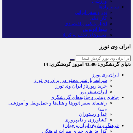
ورزشی
سایر راه‌ها
تور و سفر ایرانی
کارا دیلی
اخبار بانکی و اقتصادی
بلیط اتوبوس
مسیرهای نجف به کربلا
ایران وی تورز
دنیای گردشگری:
43506
امروز گردشگری:
14
ایران وی تورز
شرایط بازنشر محتوا در ایران وی تورز
خرید رپورتاژ ایران وی تورز
ایران سفر تور
جاهای دیدنی و جاذبه‌های گردشگری
راهنمای سفر (تورها و هتل‌ها و حمل‌و‌نقل و آموزشی
و…)
غذا و رستوران
کشاورزی و دامپروری
فرهنگ و تاریخ (ایران و جهان)
گزارش‌های خبری میراث فرهنگی