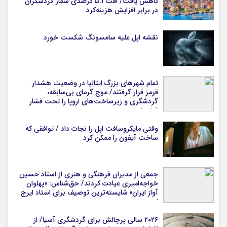
کاهش یافت/ افت ۵.۱ درصدی شمار گردشگران
در برابر افزایش هزینه‌کرد
نقشه اپل علیه سامسونگ شکست خورد
تمام شهرهای بزرگ ایتالیا در وضعیت هشدار
قرمز قرار گرفتند/ موج گرمای بی‌سابقه،
گردشگری و زیرساخت‌های اروپا را تحت فشار
قرار داد
وقتی مایکروسافت اپل را نجات داد / توافقی که
ساخت آیفون را ممکن کرد
جمعی از مدیران فرهنگی و هنری از استاد حسین
خواجه‌امیری عیادت کردند/ حق‌شناس: «پهلوان
آواز ایران» شایسته‌ترین توصیف برای استاد ایرج
است
۲۰۲۶ سالی پرچالش برای گردشگری آسیا/ از