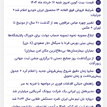
قیمت بیت کوین امروز شنبه ۱۷ خرداد ماه ۱۴۰۴
شرایط فروش فوق العاده ۱۳ محصول ایران خودرو اعلام شد+
جزئیات
تغییر چهره عباس عراقچی بعد از گذشت ۲۰ سال؛ از مونیخ تا
تهران + عکس
ابلاغ مصوبه نحوه تسویه حساب دولت برای خوراک پالایشگاه‌ها
پیش بینی بورس فردا با سیگنال دلار صعودی (۸ دی)
بمباران بیمارستان‌ها؛ بی‌دفاع‌ترین مکان امن بیماران!
از بزرگداشت روز صنایع دستی تا برگزاری جشن ثبت جهانی
زیورآلات
سایپا زمان دقیق شروع پیش‌فروش جدید را اعلام کرد + جدول
پیش‌پرداخت و زمان تحویل
راهنمای حیاتی اقدامات فوری در مواجهه با ضربه به سر
مدیرعامل زن ایرانی یک شرکت بیوتک آمریکایی میلیاردر شد
دروازه بان تیم ملی ایران نامزد دستکش طلایی سال ۲۰۲۴ شد
هزینه ثبت نام کنکور ۱۴۰۵ و آزمون اختصاصی دانشجو معلمان