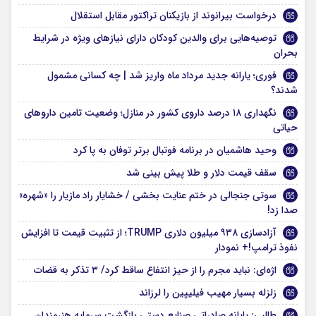
درخواست بیرانوند از بازیکنان تراکتور مقابل استقلال
توصیه‌هایی برای والدین کودکان دارای نیازهای ویژه در شرایط
بحران
فوری؛ یارانه جدید مرداد ماه واریز شد | چه کسانی مشمول
شدند؟
نگهداری ۱۸ درصد داروی کشور در منازل؛ وضعیت تامین داروهای
حیاتی
وحید هاشمیان در برنامه فوتبال برتر توفان به پا کرد
سقف قیمت دلار و طلا پیش بینی شد
سوتی جنجالی در ختم عنایت بخشی / خشایار راد مازیار را «شهره»
صدا زد!
آزادسازی ۹۳۸ میلیون دلاری TRUMP؛ از تثبیت قیمت تا افزایش
نفوذ ترامپ!+ نمودار
اژه‌ای: نباید مجرم را از حیز انتفاع ساقط کرد/ ۳ تذکر به قضات
زلزله بسیار مهیب فیلیپین را لرزاند
طالبی: پایانه صادراتی صنایع دستی بازگشت سرمایه هنرمندان