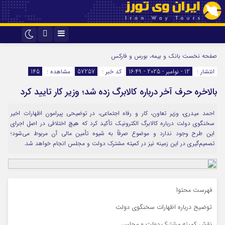
اینستاگرام
تلگرام
صفحه نخست
بانک و بیمه، بورس و فارکس
انتشار :
12 - نوامبر - 2025 - 16:49
کد خبر :
57257
مشاهده :
145
بالاخره حرف آخر درباره کالابرگ زده شد؛ وزیر کار تایید کرد
احمد میدری، وزیر تعاون، کار و رفاه اجتماعی، در توضیحی پیرامون اظهارات اخیر
سخنگوی دولت درباره کالابرگ الکترونیک تأکید کرد که هیچ اختلافی در اصل اجرای
این طرح وجود ندارد و موضوع صرفاً به شیوه تأمین مالی آن مربوط می‌شود؛
تصمیم‌گیری در این زمینه نیز در کمیته مشترک دولت و مجلس انجام خواهد شد.
فهرست محتوا
توضیح درباره اظهارات سخنگوی دولت
نقش کمیته مشترک دولت و مجلس