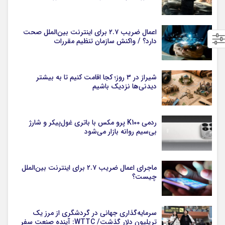
اعمال ضریب ۲.۷ برای اینترنت بین‌الملل صحت
دارد؟ / واکنش سازمان تنظیم مقررات
شیراز در ۳ روز؛ کجا اقامت کنیم تا به بیشتر
دیدنی‌ها نزدیک باشیم
ردمی K100 پرو مکس با باتری غول‌پیکر و شارژ
بی‌سیم روانه بازار می‌شود
ماجرای اعمال ضریب ۲.۷ برای اینترنت بین‌الملل
چیست؟
سرمایه‌گذاری جهانی در گردشگری از مرز یک
تریلیون دلار گذشت/ WTTC: آینده صنعت سفر