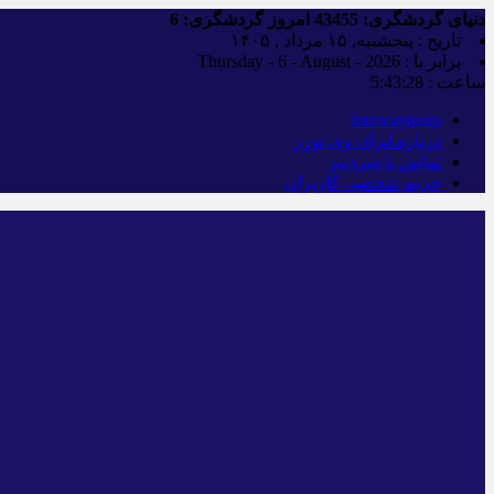
دنیای گردشگری:
43455
امروز گردشگری:
6
تاریخ : پنجشنبه, ۱۵ مرداد , ۱۴۰۵
برابر با : Thursday - 6 - August - 2026
ساعت :
5:43:29
iranwaytours
درباره ایران وی تورز
تماس با سردبیر
حریم شخصی کاربران