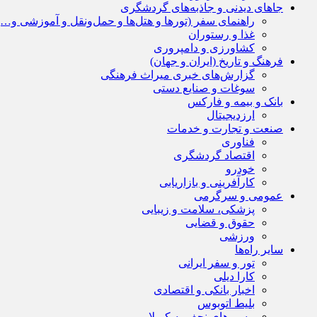
جاهای دیدنی و جاذبه‌های گردشگری
راهنمای سفر (تورها و هتل‌ها و حمل‌و‌نقل و آموزشی و…)
غذا و رستوران
کشاورزی و دامپروری
فرهنگ و تاریخ (ایران و جهان)
گزارش‌های خبری میراث فرهنگی
سوغات و صنایع دستی
بانک و بیمه و فارکس
ارزدیجیتال
صنعت و تجارت و خدمات
فناوری
اقتصاد گردشگری
خودرو
کارآفرینی و بازاریابی
عمومی و سرگرمی
پزشکی، سلامت و زیبایی
حقوق و قضایی
ورزشی
سایر راه‌ها
تور و سفر ایرانی
کارا دیلی
اخبار بانکی و اقتصادی
بلیط اتوبوس
مسیرهای نجف به کربلا