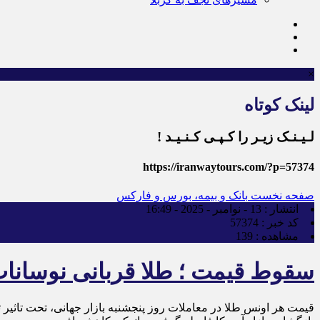
×
لینک کوتاه
لـیـنـک زیـر را کـپـی کـنـیـد !
https://iranwaytours.com/?p=57374
صفحه نخست
بانک و بیمه، بورس و فارکس
انتشار :
13 - نوامبر - 2025 - 16:49
کد خبر :
57374
مشاهده :
139
سقوط قیمت ؛ طلا قربانی نوسانات
قیمت هر اونس طلا در معاملات روز پنجشنبه بازار جهانی، تحت تاثیر ت