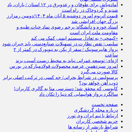
آماده‌باش برای طوفان و رعدوبرق در ۱۲ استان / باران، باد
شدید و گردوخاک در راه است
قیمت اتریوم امروز دوشنبه ۵ آبان ماه ۱۴۰۴/دومین رمزارز
بزرگ جهان افزایشی شد
استاد حوزه و دانشگاه: پرچم رضوی نماد حیات طیبه و
مقاومت ملت ایران است
«کیمچی» به تعادل سیستم ایمنی کمک می کند
سلیمی: نقص نظارت در تسهیلات صنایع‌دستی باید جبران شود
پرواز هایپرسونیک / سفر از پکن به نیویورک در کمتر از ۲
ساعت
اژه‌ای: توسعه عمرانی نباید به محیط زیست آسیب بزند
امروز سیزدهمین عرضه محصولات فولادمبارکه در بورس
کالا صورت می‌گیرد
پرسپولیس در شرایط بحرانی/ چه کسی در ترکیب اصلی برابر
ذوب آهن خواهد بود؟
کابوسی که محقق شد؛ دسترسی متا به گالری کاربران!
سالگرد پرواز هواپیمایی که دنیا را تکان داد
صفحه نخست
درباره مجله گردشگری
ارتباط با تیم ایران وی تورز
حریم شخصی کاربران
شرایط بازنشر از رسانه ها