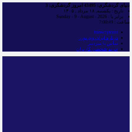
دنیای گردشگری:
43495
امروز گردشگری:
3
تاریخ : یکشنبه, ۱۸ مرداد , ۱۴۰۵
برابر با : Sunday - 9 - August - 2026
ساعت :
7:00:50
iranwaytours
درباره ایران وی تورز
تماس با سردبیر
حریم شخصی کاربران