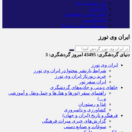
تور و سفر ایرانی
کارا دیلی
اخبار بانکی و اقتصادی
بلیط اتوبوس
مسیرهای نجف به کربلا
ایران وی تورز
دنیای گردشگری:
43495
امروز گردشگری:
3
ایران وی تورز
شرایط بازنشر محتوا در ایران وی تورز
خرید رپورتاژ ایران وی تورز
ایران سفر تور
جاهای دیدنی و جاذبه‌های گردشگری
راهنمای سفر (تورها و هتل‌ها و حمل‌و‌نقل و آموزشی
و…)
غذا و رستوران
کشاورزی و دامپروری
فرهنگ و تاریخ (ایران و جهان)
گزارش‌های خبری میراث فرهنگی
سوغات و صنایع دستی