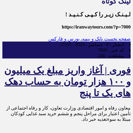
لینک کوتاه
لـیـنـک زیـر را کـپـی کـنـیـد !
https://iranwaytours.com/?p=7000
صفحه نخست
بانک و بیمه، بورس و فارکس
انتشار :
8 - دسامبر - 2024 - 21:03
کد خبر :
7000
مشاهده :
246
فوری | آغاز واریز مبلغ یک میلیون
و ۱۰۰ هزار تومان به حساب دهک‌
های یک تا پنج
معاون رفاه و امور اقتصادی وزارت تعاون، کار و رفاه اجتماعی از
تأمین اعتبار برای مراحل پنجم و ششم خرید سبد غذایی کودکان
مبتلا به سوءتغذیه خبر داد.