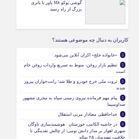
گوشی پوکو M۸ پاور با باتری
بزرگ از راه رسید
کاربران به دنبال چه موضوعی هستند؟
«خانواده خلج» اکران آنلاین می‌شود
تنظیم بازار روغن، منوط به تسریع واردات روغن خام
است
ثروت ملی خرج خودرو و طلا شد؛ رانت‌خواران پیروز
شدند
پیام مهم فرمانده نیروی زمینی سپاه به مجری مشهور
صداوسیما
خداحافظی معنادار مربی استقلال
در حاشیه الکامپ خوزستان : هوشمندسازی ناوگان
شهری اهواز بر مدار دانش بومی؛ از چالش نقدینگی تا
خلاقیت مهندسان ۲۵ ساله