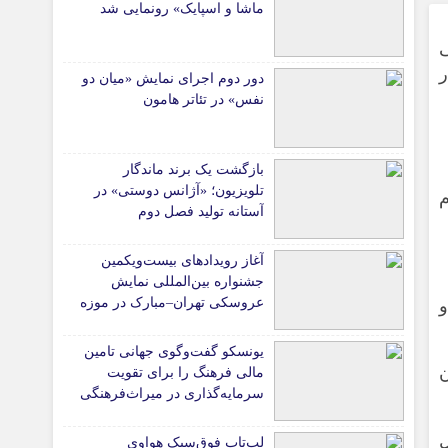
ماشا و اسپایک» رونمایی شد
ر
دور دوم اجرای نمایش «میان دو
نفس» در تئاتر هامون
بازگشت یک برند ماندگار
تلویزیون؛ «آژانس دوستی» در
م
آستانه تولید فصل دوم
آغاز رویدادهای بیست‌ویکمین
جشنواره بین‌المللی نمایش
عروسکی تهران–مبارک در موزه
و
هنرهای معاصر تهران
یونسکو گفت‌وگوی جهانی تامین
ن
مالی فرهنگ را برای تقویت
سرمایه‌گذاری در میراث‌فرهنگی
آغاز کرد/ طراحی نظام نوین
برای صنایع خلاق
ماه فعال
لپ‌تاپ فوق‌سبک هواوی