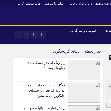
iranwaytours
درباره ایران وی تورز
تماس با سردبیر
حریم شخصی کاربران
مات
عمومی و سرگرمی
و فارکس
صنعت و تجارت و خدمات
اینستاگرام
اخبار لحظه‌ای دنیای گردشگری
فناوری
تلگرام
راز رنگ آبی در صندلی های
اقتصاد گردشگری
هواپیما چیست؟
خودرو
کارآفرینی و بازاریابی
گوگل اسیستنت ماه آینده در
الیت
اندروید غیرفعال و جمینای
جایگزین آن می‌شود
پوستر نمایش «وانیا و سونیا و