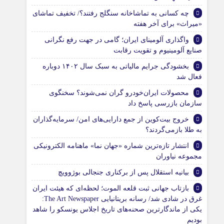
چه کسانی به تماشاخانه سنگلج رفتند؟/ تخفیف تماشای
«میراث» برای آخر هفته
واگذاری آلومینای ایران؛ گامی در جهت رفع نگرانی
صنایع آلومینیوم و تقویت رقابت
بخشودگی جرایم مالیاتی به سبک سال ۱۴۰۲ دوباره
فعال شد
محصولات ایران‌خودرو گران نمی‌شوند؟ سخنگوی
سازمان بازرسی پاسخ داد
خروج بیت‌کوین از جمع دارایی‌های امن/ سرمایه‌گذاران
به طلا بازمی‌گردند؟
انتشار تازه‌ترین شماره «جهان نما» ماهنامه الکترونیکی
مجموعه نیاوران
بیانیه استقلال پس از برکناری جنجالی بوژوویچ
بازتاب جهانی ثبت قلعه الموت؛ لحظه‌ای که هیئت ایران
غرق در شادی شد/ رسانه بریتانیایی The Art Newspaper:
یکی از ماندگارترین صحنه‌های تاریخ اجلاس یونسکو را شاهد
بودیم