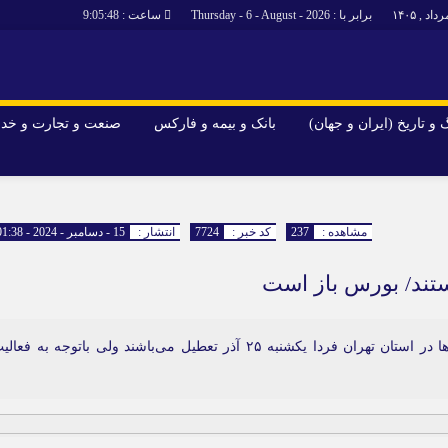
برابر با : Thursday - 6 - August - 2026
ساعت :
9:05:49
و تاریخ (ایران و جهان)
بانک و بیمه و فارکس
صنعت و تجارت و خد
جاذبه‌های
فرهنگ و تاریخ (ایران و جهان)
بانک و بیمه 
گزارش‌های خبری میراث فرهنگی
ارزدیجیتال
مشاهده :
237
کد خبر :
7724
انتشار :
15 - دسامبر - 2024 - 01:38
ا و هتل‌ها و
سوغات و صنایع دستی
ستند/ بورس باز است
با تصمیم استانداری تهران، واحدهای صف و ستاد بانک‌ها در استان تهران فردا یکشنبه ۲۵ آذر تعطیل می‌باشند ولی باتوجه به فع