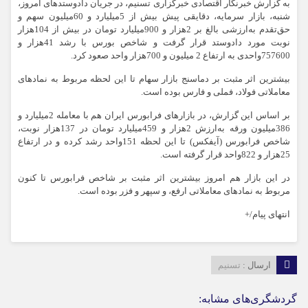
به گزارش خبرنگار اقتصادی خبرگزاری تسنیم، در جریان دادوستدهای امروز،
شنبه، بازار سرمایه، دقایقی پیش بیش از 5میلیارد و 60میلیون سهم و
حق‌تقدم به‌ارزشی بالغ بر 2هزار و 900میلیارد تومان در بیش از 104هزار
نوبت مورد دادوستد قرار گرفت و شاخص بورس با رشد 41هزار و
757600واحدی به ارتفاع 2 میلیون و 700هزار واحد صعود کرد.
بیشترین اثر مثبت بر دماسنج بازار سهام تا این لحظه مربوط به نمادهای
معاملاتی فولاد، فملی و فارس بوده است.
بر اساس این گزارش، در بازارهای فرابورس ایران هم با معامله 2میلیارد و
386میلیون ورقه به‌ارزش 2هزار و 459میلیارد تومان در 137هزار نوبت،
شاخص فرابورس (آیفکس) تا این لحظه 151واحد رشد کرده و در ارتفاع
25هزار و 822واحد قرار گرفته است.
در این بازار هم امروز بیشترین اثر مثبت بر شاخص فرابورس تا کنون
مربوط به نمادهای معاملاتی ارفع، و سپهر و فزر بوده است.
انتهای پیام/+
ارسال :
تسنیم
گردشگری‌های مشابه: