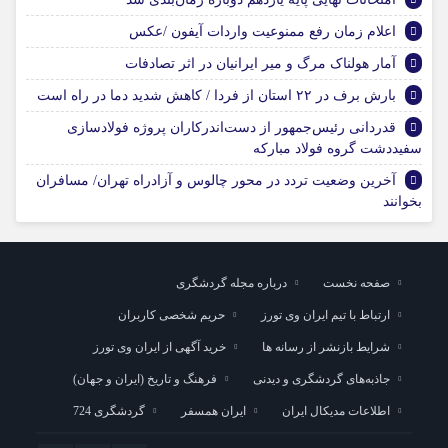
اعلام زمان رفع ممنوعیت واردات آیفون /عکس
آمار هولناک مرگ و میر ایرانیان در اثر تصادفات
بارش برف در ۲۲ استان از فردا / کاهش شدید دما در راه است
قدردانی رئیس‌جمهور از دست‌اندرکاران پروژه فولادسازی
سفیددشت گروه فولاد مبارکه
آخرین وضعیت تردد در محور چالوس و آزادراه تهران/ مسافران
بخوانند
صفحه نخست
درباره مجله گردشگری
ارتباط با تیم ایران وی تورز
حریم شخصی کاربران
شرایط بازنشر از رسانه ها
خرید آگهی از ایران وی تورز
جاذبه‌های گردشگری و دیدنی
فرهنگ و تاریخ (ایران و جهان)
اطلاعات مدیکال ایران
ایران همسفر
گردشگری 724