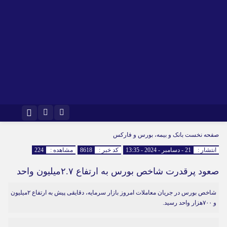
اینستاگرام
تلگرام
صفحه نخست
بانک و بیمه، بورس و فارکس
انتشار :
21 - دسامبر - 2024 - 13:35
کد خبر :
8618
مشاهده :
224
صعود پرقدرت شاخص بورس به ارتفاع ۲.۷میلیون واحد
شاخص بورس در جریان معاملات امروز بازار سرمایه، دقایقی پیش به ارتفاع ۲میلیون
و ۷۰۰هزار واحد رسید.