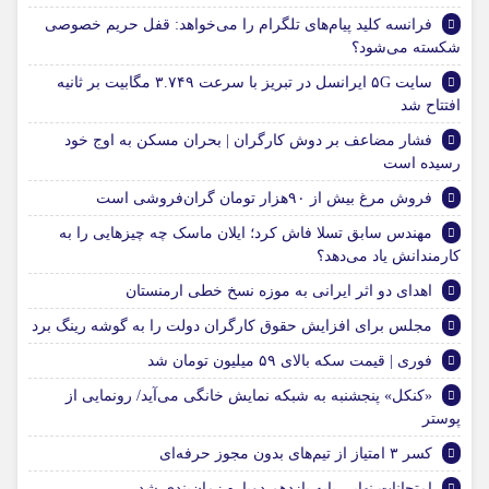
فرانسه کلید پیام‌های تلگرام را می‌خواهد: قفل حریم خصوصی
شکسته می‌شود؟
سایت ۵G ایرانسل در تبریز با سرعت ۳.۷۴۹ مگابیت بر ثانیه
افتتاح شد
فشار مضاعف بر دوش کارگران | بحران مسکن به اوج خود
رسیده است
فروش مرغ بیش از ۹۰هزار تومان گران‌فروشی است
مهندس سابق تسلا فاش کرد؛ ایلان ماسک چه چیزهایی را به
کارمندانش یاد می‌دهد؟
اهدای دو اثر ایرانی به موزه نسخ خطی ارمنستان
مجلس برای افزایش حقوق کارگران دولت را به گوشه رینگ برد
فوری | قیمت سکه بالای ۵۹ میلیون تومان شد
«کنکل» پنجشنبه به شبکه نمایش خانگی می‌آید/ رونمایی از
پوستر
کسر ۳ امتیاز از تیم‌های بدون مجوز حرفه‌ای
امتحانات نهایی پایه یازدهم دوباره زمان‌بندی شد