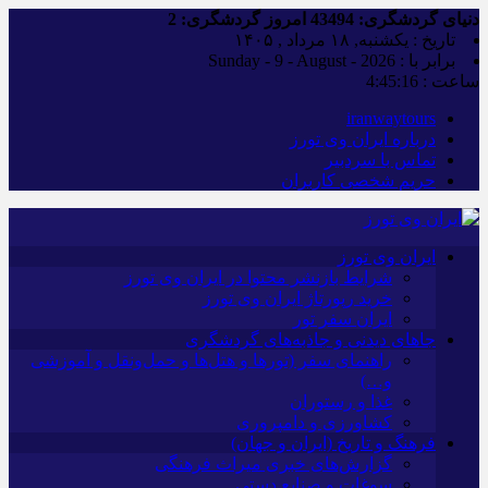
دنیای گردشگری:
43494
امروز گردشگری:
2
تاریخ : یکشنبه, ۱۸ مرداد , ۱۴۰۵
برابر با : Sunday - 9 - August - 2026
ساعت :
4:45:17
iranwaytours
درباره ایران وی تورز
تماس با سردبیر
حریم شخصی کاربران
ایران وی تورز
شرایط بازنشر محتوا در ایران وی تورز
خرید رپورتاژ ایران وی تورز
ایران سفر تور
جاهای دیدنی و جاذبه‌های گردشگری
راهنمای سفر (تورها و هتل‌ها و حمل‌و‌نقل و آموزشی
و…)
غذا و رستوران
کشاورزی و دامپروری
فرهنگ و تاریخ (ایران و جهان)
گزارش‌های خبری میراث فرهنگی
سوغات و صنایع دستی