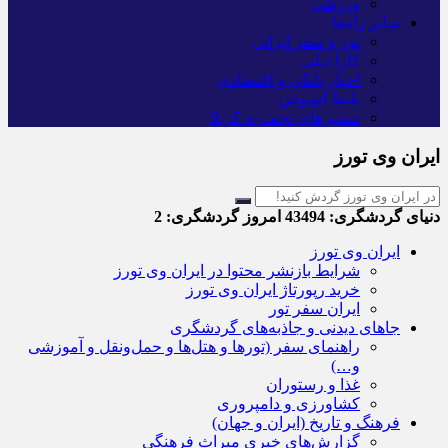
ورزشی
سایر راه‌ها
تور و سفر ایرانی
کارا دیلی
اخبار بانکی و اقتصادی
بلیط اتوبوس
مسیرهای نجف به کربلا
ایران وی تورز
دنیای گردشگری:
43494
امروز گردشگری:
2
ایران وی تورز
شرایط بازنشر محتوا در ایران وی تورز
خرید رپورتاژ ایران وی تورز
ایران سفر تور
جاهای دیدنی و جاذبه‌های گردشگری
راهنمای سفر (تورها و هتل‌ها و حمل‌و‌نقل و آموزشی
و…)
غذا و رستوران
کشاورزی و دامپروری
فرهنگ و تاریخ (ایران و جهان)
گزارش‌های خبری میراث فرهنگی