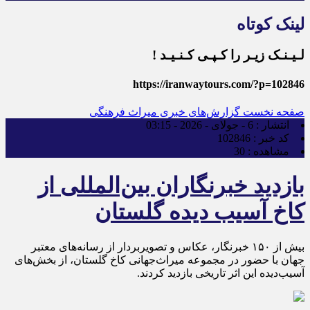
لینک کوتاه
لـیـنـک زیـر را کـپـی کـنـیـد !
https://iranwaytours.com/?p=102846
صفحه نخست
گزارش‌های خبری میراث فرهنگی
انتشار :
6 - جولای - 2026 - 03:15
کد خبر :
102846
مشاهده :
30
بازدید خبرنگاران بین‌المللی از
کاخ آسیب‌ دیده گلستان
بیش از ۱۵۰ خبرنگار، عکاس و تصویربردار از رسانه‌های معتبر
جهان با حضور در مجموعه میراث‌جهانی کاخ گلستان، از بخش‌های
آسیب‌دیده این اثر تاریخی بازدید کردند.