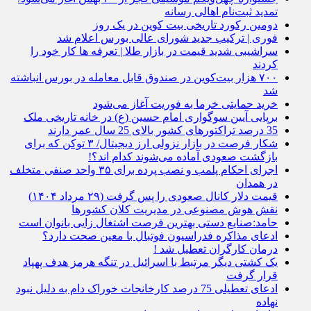
تمدید ثبت‌نام اهالی رسانه
دومین رکورد تاریخی بیت کوین در یک روز
فوری | ترکیب جدید شورای عالی بورس اعلام شد
سراشیبی شدید قیمت در بازار طلا | تعرفه ها کار خود را
کردند
۷۰۰ هزار بیت‌کوین در صندوق قابل معامله در بورس انباشته
شد
خرید حمایتی خرما به فوریت آغاز می‌شود
برپایی آیین سوگواری امام حسین (ع) در خانه تاریخی ملک
35 درصد تراکتورهای کشور بالای 25 سال عمر دارند
شکار فرصت در بازار نزولی ارز دیجیتال/ ۳ توکن که برای
بازگشت صعودی آماده می‌شوند کدام اند؟!
اجرای احکام پلمب و نصب پرده برای ۳۵ واحد صنفی متخلف
در همدان
قیمت دلار کانال صعودی را پس گرفت (۲۹ مرداد ۱۴۰۴)
نقش هوش مصنوعی در مدیریت کلان کشورها
حامد:صنایع دستی بهترین فرصت اشتغال زایی بانوان است
ادعای مذاکره فدراسیون فوتبال با معین صحت دارد؟
درمان کارگران تعطیل شد !
یک کشتی دیگر مرتبط با اسرائیل در تنگه هرمز هدف پهپاد
قرار گرفت
ادعای تعطیلی 75 درصد کارخانجات خوراک دام به دلیل نبود
نهاده