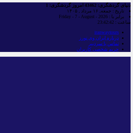
دنیای گردشگری:
43462
امروز گردشگری:
1
تاریخ : جمعه, ۱۶ مرداد , ۱۴۰۵
برابر با : Friday - 7 - August - 2026
ساعت :
23:42:43
iranwaytours
درباره ایران وی تورز
تماس با سردبیر
حریم شخصی کاربران