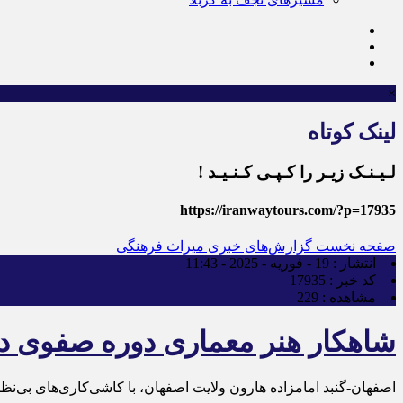
×
لینک کوتاه
لـیـنـک زیـر را کـپـی کـنـیـد !
https://iranwaytours.com/?p=17935
صفحه نخست
گزارش‌های خبری میراث فرهنگی
انتشار :
19 - فوریه - 2025 - 11:43
کد خبر :
17935
مشاهده :
229
شاهکار هنر معماری دوره صفوی د
اصفهان-گنبد امامزاده هارون ولایت اصفهان، با کاشی‌کاری‌های بی