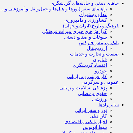
جاهای دیدنی و جاذبه‌های گردشگری
راهنمای سفر (تورها و هتل‌ها و حمل‌و‌نقل و آموزشی و…)
غذا و رستوران
کشاورزی و دامپروری
فرهنگ و تاریخ (ایران و جهان)
گزارش‌های خبری میراث فرهنگی
سوغات و صنایع دستی
بانک و بیمه و فارکس
ارزدیجیتال
صنعت و تجارت و خدمات
فناوری
اقتصاد گردشگری
خودرو
کارآفرینی و بازاریابی
عمومی و سرگرمی
پزشکی، سلامت و زیبایی
حقوق و قضایی
ورزشی
سایر راه‌ها
تور و سفر ایرانی
کارا دیلی
اخبار بانکی و اقتصادی
بلیط اتوبوس
مسیرهای نجف به کربلا